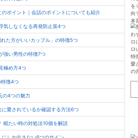
とのポイント｜会話のポイントについても紹介
浮気しなくなる再発防止策4つ
別れた方がいいカップル」の特徴5つ
が強い男性の特徴7つ
見極め方4つ
特徴4つ
氏の4つの魅力
夫に愛されているか確認する方法6つ
 眠たい時の対処法10個を解説
」にしか出さない6つのサイン