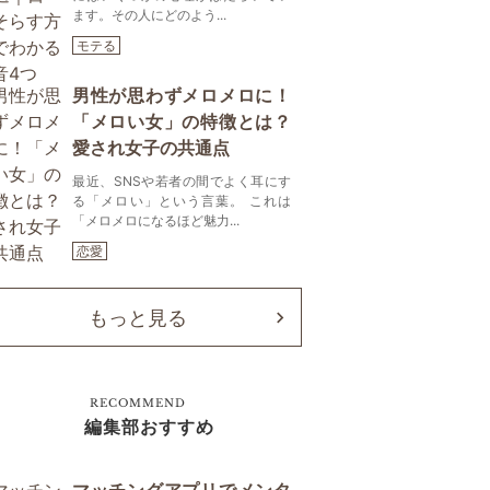
ます。その人にどのよう...
モテる
男性が思わずメロメロに！
「メロい女」の特徴とは？
愛され女子の共通点
最近、SNSや若者の間でよく耳にす
る「メロい」という言葉。 これは
「メロメロになるほど魅力...
恋愛
もっと見る
RECOMMEND
編集部おすすめ