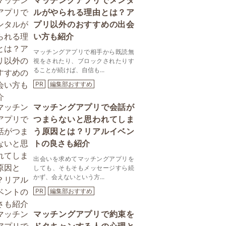
マッチングアプリでメンタ
ルがやられる理由とは？ア
プリ以外のおすすめの出会
い方も紹介
マッチングアプリで相手から既読無
視をされたり、ブロックされたりす
ることが続けば、自信も...
PR
編集部おすすめ
マッチングアプリで会話が
つまらないと思われてしま
う原因とは？リアルイベン
トの良さも紹介
出会いを求めてマッチングアプリを
しても、そもそもメッセージすら続
かず、会えないという方...
PR
編集部おすすめ
マッチングアプリで約束を