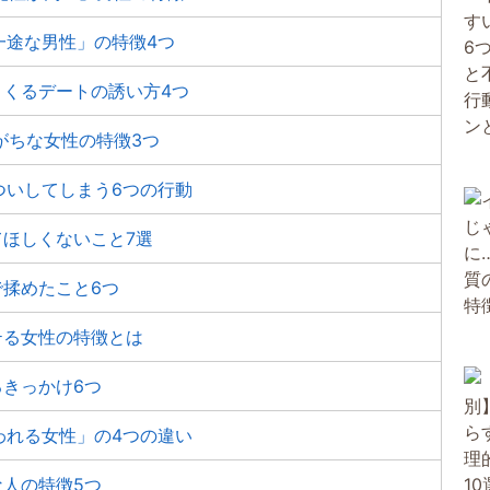
一途な男性」の特徴4つ
とくるデートの誘い方4つ
がちな女性の特徴3つ
ついしてしまう6つの行動
ほしくないこと7選
揉めたこと6つ
テる女性の特徴とは
きっかけ6つ
われる女性」の4つの違い
人の特徴5つ