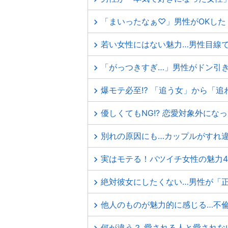
「まいったなぁ♡」男性がOKした
若い女性にはない魅力…男性目線
「がっつきすぎ…」男性がドン引
爆モテ必至⁉ 「追う女」から「追
優しくてもNG!? 恋愛対象外にな
別れの原因にも…カップルがすれ
実はモテる！バツイチ女性の魅力
絶対彼女にしたくない…男性が「
他人のものが魅力的に感じる…不
何が違う？ 愛される人と愛されな