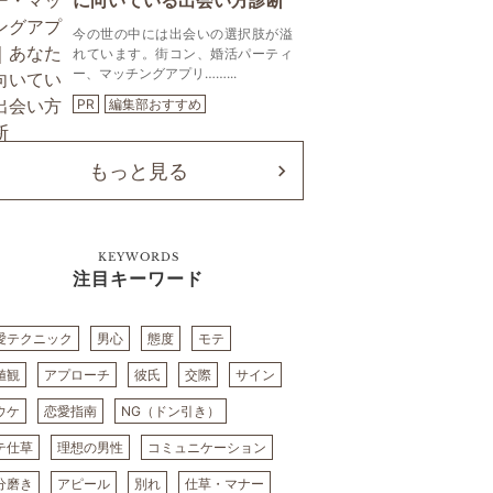
に向いている出会い方診断
今の世の中には出会いの選択肢が溢
れています。街コン、婚活パーティ
ー、マッチングアプリ……...
PR
編集部おすすめ
もっと見る
KEYWORDS
注目キーワード
愛テクニック
男心
態度
モテ
値観
アプローチ
彼氏
交際
サイン
ウケ
恋愛指南
NG（ドン引き）
テ仕草
理想の男性
コミュニケーション
分磨き
アピール
別れ
仕草・マナー