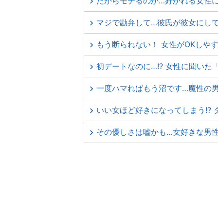
だからモテるのか…好かれる女性
マジで勘弁して…彼氏が彼女にし
もう断られない！ 女性がOKしや
初デートなのに…!? 女性に聞い
一度ハマればもう沼です…魔性の
いい女ほど好きになってしまう!?
その優しさは嘘かも…女好きな男性