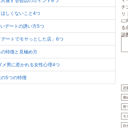
に共通する会話のポイント8つ
てほしくないこと4つ
すいデートの誘い方5つ
た「デートでモヤっとした店」6つ
男の特徴と見極め方
 ダメ男に惹かれる女性心理4つ
の5つの特徴
恋
価
男
モ
自