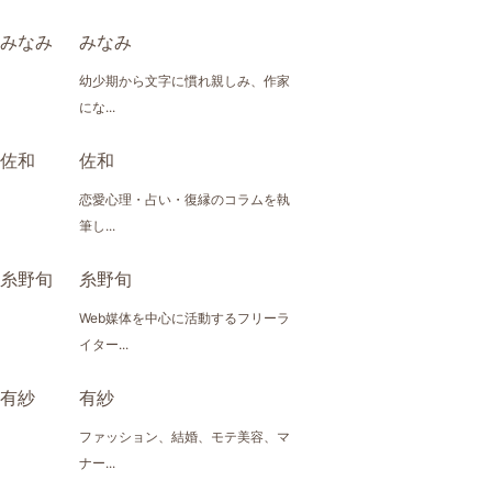
みなみ
幼少期から文字に慣れ親しみ、作家
にな...
佐和
恋愛心理・占い・復縁のコラムを執
筆し...
糸野旬
Web媒体を中心に活動するフリーラ
イター...
有紗
ファッション、結婚、モテ美容、マ
ナー...