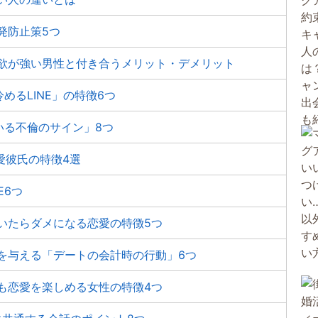
発防止策5つ
占欲が強い男性と付き合うメリット・デメリット
めるLINE」の特徴6つ
いる不倫のサイン」8つ
愛彼氏の特徴4選
E6つ
いたらダメになる恋愛の特徴5つ
を与える「デートの会計時の行動」6つ
も恋愛を楽しめる女性の特徴4つ