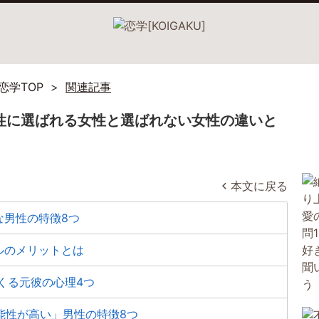
恋学TOP
関連記事
性に選ばれる女性と選ばれない女性の違いと
本文に戻る
な男性の特徴8つ
ルのメリットとは
くる元彼の心理4つ
能性が高い」男性の特徴8つ