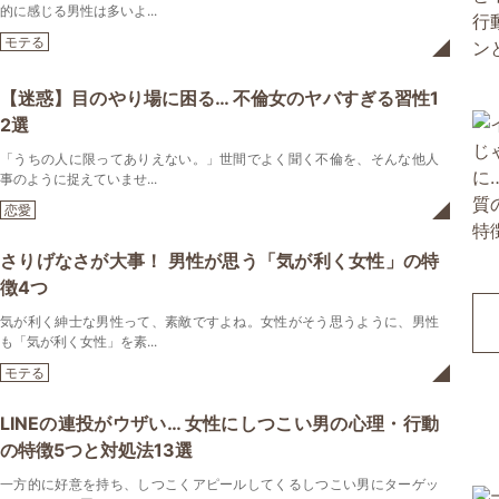
的に感じる男性は多いよ...
モテる
【迷惑】目のやり場に困る… 不倫女のヤバすぎる習性1
2選
「うちの人に限ってありえない。」世間でよく聞く不倫を、そんな他人
事のように捉えていませ...
恋愛
さりげなさが大事！ 男性が思う「気が利く女性」の特
徴4つ
気が利く紳士な男性って、素敵ですよね。女性がそう思うように、男性
も「気が利く女性」を素...
モテる
LINEの連投がウザい… 女性にしつこい男の心理・行動
の特徴5つと対処法13選
一方的に好意を持ち、しつこくアピールしてくるしつこい男にターゲッ