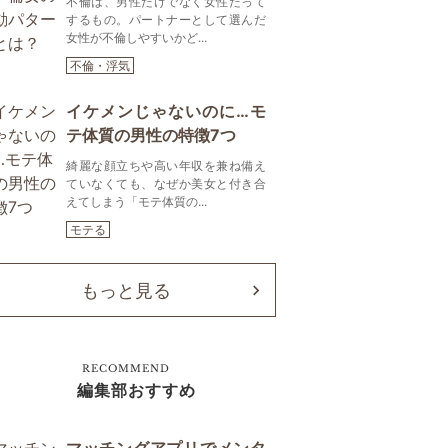
不倫は、男性だけでなく女性だって
するもの。パートナーとして選んだ
女性が不倫しやすいかど...
不倫・浮気
イケメンじゃないのに…モ
テ体質の男性の特徴7つ
綺麗な顔立ちや高い年収を兼ね備え
ていなくても、なぜか美女と付き合
えてしまう「モテ体質の...
モテる
もっと見る
RECOMMEND
編集部おすすめ