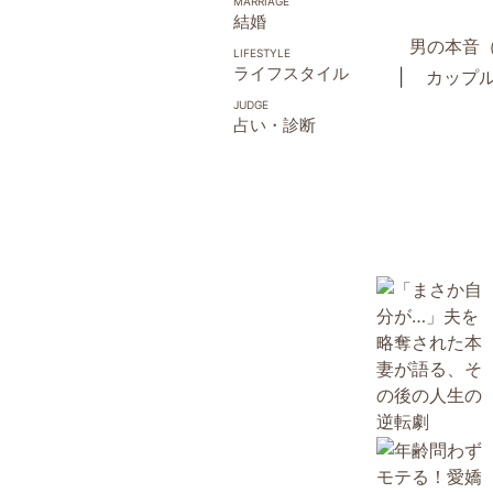
結婚
男の本音（
ライフスタイル
カップル
占い・診断