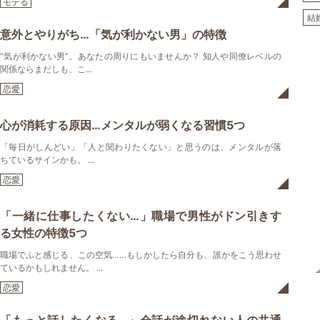
モテる
結
意外とやりがち…「気が利かない男」の特徴
“気が利かない男”。あなたの周りにもいませんか？ 知人や同僚レベルの
関係ならまだしも、こ...
恋愛
心が消耗する原因…メンタルが弱くなる習慣5つ
「毎日がしんどい」「人と関わりたくない」と思うのは、メンタルが落
ちているサインかも。 ...
恋愛
「一緒に仕事したくない…」職場で男性がドン引きす
る女性の特徴5つ
職場でふと感じる、この空気……もしかしたら自分も、誰かをこう思わせ
ているかもしれません。 ...
恋愛