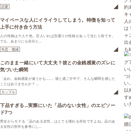
恋愛
マイペースな人にイライラしてしまう。特徴を知って
上手に付き合う方法
人の性格は十人十色。百人いれば百通りの性格があって当たり前です。
でも、あまりにも自分と...
失恋・復縁
このまま一緒にいて大丈夫？彼との金銭感覚のズレに
気づいた瞬間
「あれ、金銭感覚が違うかも……」彼と過ごす中で、そんな瞬間を感じた
ことはありませんか？ ...
カップル
下品すぎる…実際にいた「品のない女性」のエピソー
ド7つ
男女からモテる「品のある女性」はとても憧れる存在ですよね。品のあ
る女性の所作を参考にし...