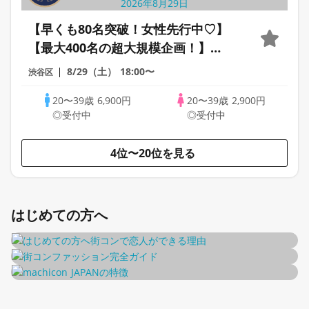
【早くも80名突破！女性先行中♡】
【最大400名の超大規模企画！】
MEGA LOVE FES～恋が動き出す出会
8/29（土）
18:00〜
渋谷区
いの祭典～
20〜39歳
6,900円
20〜39歳
2,900円
◎受付中
◎受付中
4位〜20位を見る
はじめての方へ