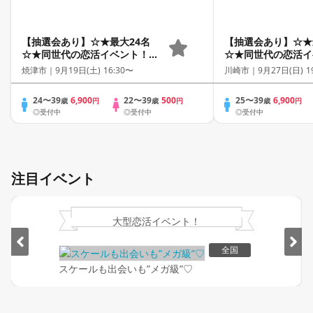
【抽選会あり】☆★最大24名
【抽選会あり】☆★
☆★同世代の恋活イベント！
☆★同世代の恋活イ
（女性限定・早期申込特典）
（女性限定・早期申
焼津市｜
9月19日(土) 16:30〜
川崎市｜
9月27日(日) 1
24〜39
6,900
22〜39
500
25〜39
6,900
歳
円
歳
円
歳
円
◎受付中
◎受付中
◎受付中
注目イベント
大型恋活イベント！
全国
スケールも出会いも”メガ級”♡
Item
1