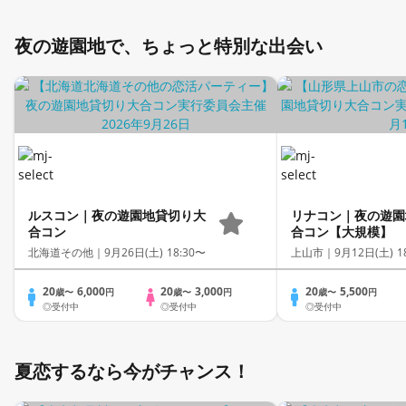
夜の遊園地で、ちょっと特別な出会い
ルスコン｜夜の遊園地貸切り大
リナコン｜夜の遊園
合コン
合コン【大規模】
北海道その他｜
9月26日(土) 18:30〜
上山市｜
9月12日(土) 1
20
6,000
20
3,000
20
5,500
歳〜
円
歳〜
円
歳〜
円
◎受付中
◎受付中
◎受付中
夏恋するなら今がチャンス！