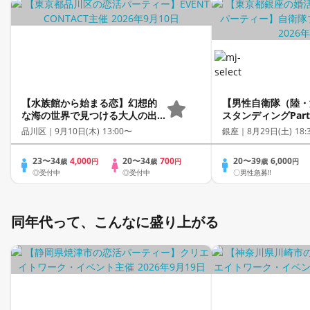
【水族館から始まる恋】幻想的
【男性自衛隊（陸・
な海の世界で見つける大人の出
スタンディングPar
会い♡《同世代向け》《連絡先
数の異性と出会う♡
品川区｜
9月10日(木) 13:00〜
銀座｜
8月29日(土) 18:
自由交換》
ル・ソフトドリンク
リンク付き♪
23〜34
4,000
20〜34
700
20〜39
6,000
歳
円
歳
円
歳
円
◎受付中
◎受付中
〇男性急募‼
同年代って、こんなに盛り上がる