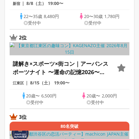
出逢いを。
8/8（土）
19:00〜
新宿
22〜35歳
8,480円
20〜30歳
1,780円
◎受付中
◎受付中
2位
謎解き×スポーツ×街コン｜アーバンス
ポーツナイト 〜運命の記憶2026〜
【大規模】
8/15（土）
19:00〜
江東区
20歳〜
6,500円
20歳〜
2,000円
◎受付中
◎受付中
3位
80名突破