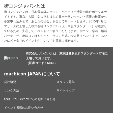
街コンジャパンとは
街コンジャパンは、日本最大級の街コン・パーティー情報の総合ポータルサ
イトです。東京、大阪、名古屋をはじめ日本全国のイベント情報の検索から
参加申し込みまで、あなたの出会いを全力でサポートします。2015年4月に
マザーズに上場した株式会社リンクバル（現：東証スタンダード）が運営し
ているため、安心してイベントにご参加いただけます。街コン、恋活・婚活
パーティー、趣味コンはもちろん、合コン形式の少人数イベントまで、あな
たにピッタリのイベントが、いつでも簡単に探せます。
株式会社リンクバルは、東京証券取引所スタンダード市場に
上場しております。
（証券コード：6046）
machicon JAPANについて
会社概要
スタッフ募集
リンク方法
サイトマップ
取材・プレスについてのお問い合わせ
イベント掲載のお問い合わせ