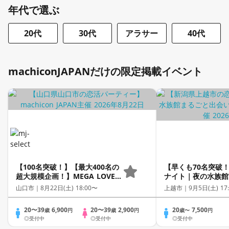
年代で選ぶ
20代
30代
アラサー
40代
machiconJAPANだけの限定掲載イベント
【100名突破！】【最大400名の
【早くも70名突破
超大規模企画！】MEGA LOVE
ナイト｜夜の水族館
FES～恋が動き出す出会いの祭典
会いの舞台～最大8
山口市｜
8月22日(土) 18:00〜
上越市｜
9月5日(土) 17
～
企画！～【新潟県「
歩・縁結び」応援プ
20〜39
6,900
20〜39
2,900
20
7,500
歳
円
歳
円
歳〜
円
認定イベント】
◎受付中
◎受付中
◎受付中