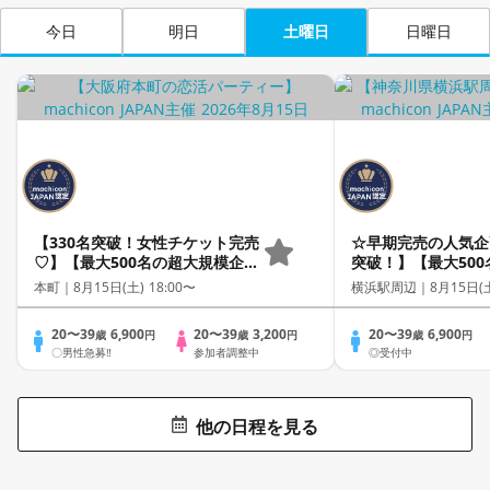
今日
明日
土曜日
日曜日
【330名突破！女性チケット完売
☆早期完売の人気企
♡】【最大500名の超大規模企
突破！】【最大50
画！】MEGA LOVE FES～恋が
企画！】MEGA LOV
本町｜
8月15日(土) 18:00〜
横浜駅周辺｜
8月15日(土
動き出す出会いの祭典～
が動き出す出会いの
20〜39
6,900
20〜39
3,200
20〜39
6,900
歳
円
歳
円
歳
円
〇男性急募‼
参加者調整中
◎受付中
他の日程を見る