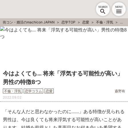
SEARCH
MENU
街コン・婚活のmachicon JAPAN
恋学TOP
恋愛
不倫・浮気
今は
今はよくても… 将来「浮気する可能性が高い」
男性の特徴8つ
不倫・浮気
恋学コラム
恋愛
森野有
2022.09.02
「そんな人だと思わなかったのに……」ある特徴が見られる
男性は、今は良くても将来浮気する可能性が高いことがあ
ります。結婚を前提とした真面目なお付き合いを希望する