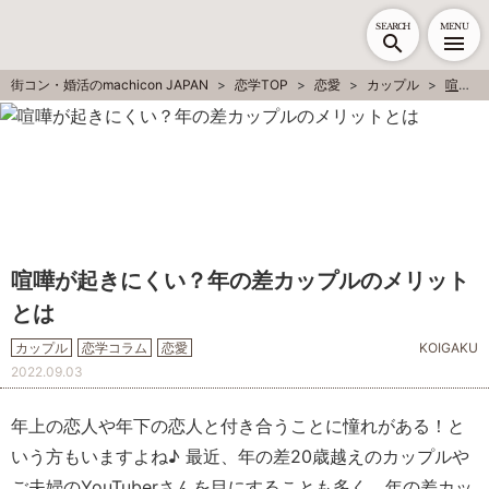
SEARCH
MENU
街コン・婚活のmachicon JAPAN
恋学TOP
恋愛
カップル
喧嘩が起きにくい？年の差カップルのメリットとは
喧嘩が起きにくい？年の差カップルのメリット
とは
カップル
恋学コラム
恋愛
KOIGAKU
2022.09.03
年上の恋人や年下の恋人と付き合うことに憧れがある！と
いう方もいますよね♪ 最近、年の差20歳越えのカップルや
ご夫婦のYouTuberさんを目にすることも多く、年の差カッ