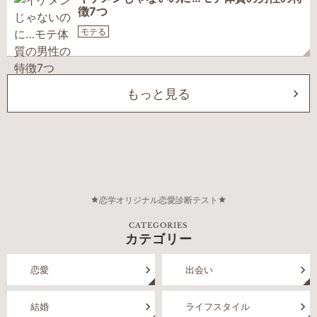
徴7つ
モテる
もっと見る
恋学オリジナル恋愛診断テスト
CATEGORIES
カテゴリー
恋愛
出会い
結婚
ライフスタイル