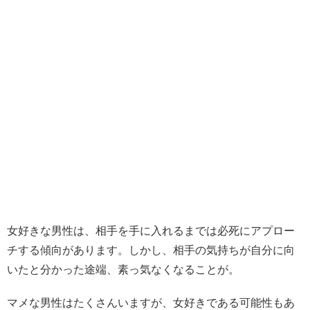
女好きな男性は、相手を手に入れるまでは必死にアプロー
チする傾向があります。しかし、相手の気持ちが自分に向
いたと分かった途端、素っ気なくなることが。
マメな男性はたくさんいますが、女好きである可能性もあ