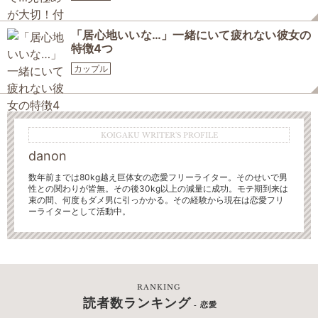
「居心地いいな…」一緒にいて疲れない彼女の
特徴4つ
カップル
KOIGAKU WRITER'S PROFILE
danon
数年前までは80kg越え巨体女の恋愛フリーライター。そのせいで男
性との関わりが皆無。
その後30kg以上の減量に成功。モテ期到来は
束の間、何度もダメ男に引っかかる。その経験から現在は恋愛フリ
ーライターとして活動中。
RANKING
読者数ランキング
- 恋愛