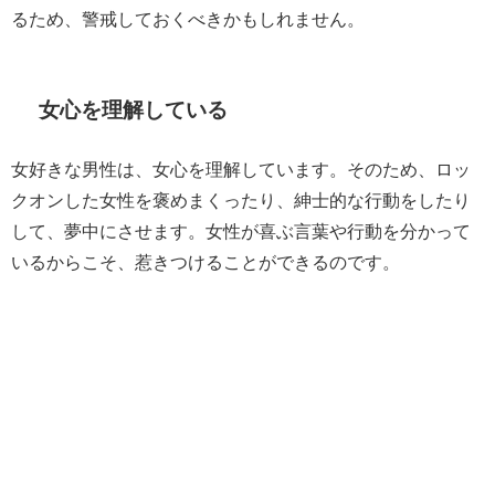
るため、警戒しておくべきかもしれません。
女心を理解している
女好きな男性は、女心を理解しています。そのため、ロッ
クオンした女性を褒めまくったり、紳士的な行動をしたり
して、夢中にさせます。女性が喜ぶ言葉や行動を分かって
いるからこそ、惹きつけることができるのです。