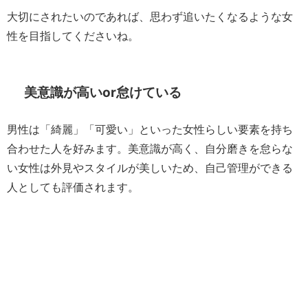
大切にされたいのであれば、思わず追いたくなるような女
性を目指してくださいね。
美意識が高いor怠けている
男性は「綺麗」「可愛い」といった女性らしい要素を持ち
合わせた人を好みます。美意識が高く、自分磨きを怠らな
い女性は外見やスタイルが美しいため、自己管理ができる
人としても評価されます。