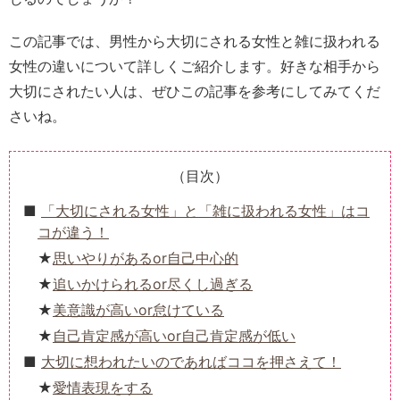
この記事では、男性から大切にされる女性と雑に扱われる
女性の違いについて詳しくご紹介します。好きな相手から
大切にされたい人は、ぜひこの記事を参考にしてみてくだ
さいね。
（目次）
「大切にされる女性」と「雑に扱われる女性」はコ
コが違う！
思いやりがあるor自己中心的
追いかけられるor尽くし過ぎる
美意識が高いor怠けている
自己肯定感が高いor自己肯定感が低い
大切に想われたいのであればココを押さえて！
愛情表現をする