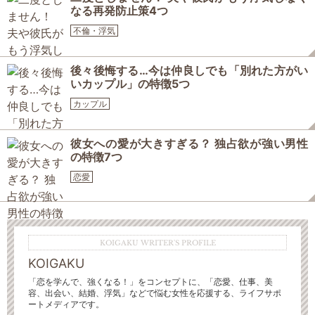
なる再発防止策4つ
不倫・浮気
後々後悔する…今は仲良しでも「別れた方がい
いカップル」の特徴5つ
カップル
彼女への愛が大きすぎる？ 独占欲が強い男性
の特徴7つ
恋愛
KOIGAKU WRITER'S PROFILE
KOIGAKU
「恋を学んで、強くなる！」をコンセプトに、「恋愛、仕事、美
容、出会い、結婚、浮気」などで悩む女性を応援する、ライフサポ
ートメディアです。