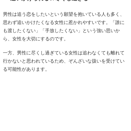
男性は追う恋をしたいという願望を抱いている人も多く、
思わず追いかけたくなる女性に惹かれやすいです。「誰に
も渡したくない」「手放したくない」という強い思いか
ら、女性を大切にするのです。
一方、男性に尽くし過ぎている女性は追わなくても離れて
行かないと思われているため、ぞんざいな扱いを受けてい
る可能性があります。