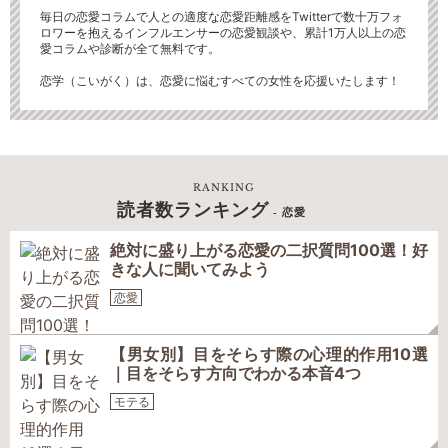
毎日の恋愛コラムで人との適度な恋愛距離感をTwitterで数十万フォ
ロワーを抱えるインフルエンサーの恋愛観談や、累計1万人以上の恋
愛コラムや診断が全て無料です。
恋学（こいがく）は、恋愛に悩むすべての女性を応援いたします！
RANKING
読者数ランキング
- 恋愛
絶対に盛り上がる恋愛の二択質問100選！好
きな人に聞いてみよう
恋愛
【男女別】目をそらす際の心理的作用10選
｜目をそらす方向でわかる本音4つ
モテる