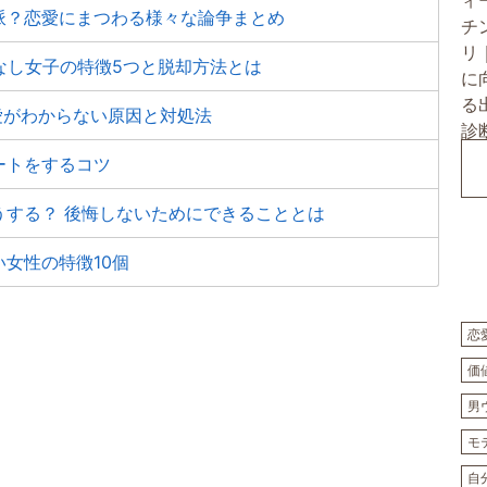
派？恋愛にまつわる様々な論争まとめ
氏なし女子の特徴5つと脱却方法とは
愛がわからない原因と対処法
ートをするコツ
うする？ 後悔しないためにできることとは
女性の特徴10個
恋
価
男
モ
自