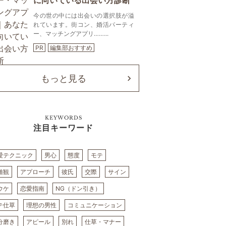
に向いている出会い方診断
今の世の中には出会いの選択肢が溢
れています。街コン、婚活パーティ
ー、マッチングアプリ……...
PR
編集部おすすめ
もっと見る
KEYWORDS
注目キーワード
愛テクニック
男心
態度
モテ
値観
アプローチ
彼氏
交際
サイン
ウケ
恋愛指南
NG（ドン引き）
テ仕草
理想の男性
コミュニケーション
分磨き
アピール
別れ
仕草・マナー