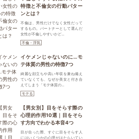
特徴と不倫女の行動パター
ンとは？
不倫は、男性だけでなく女性だって
するもの。パートナーとして選んだ
女性が不倫しやすいかど...
不倫・浮気
イケメンじゃないのに…モ
テ体質の男性の特徴7つ
綺麗な顔立ちや高い年収を兼ね備え
ていなくても、なぜか美女と付き合
えてしまう「モテ体質の...
モテる
【男女別】目をそらす際の
心理的作用10選｜目をそら
す方向でわかる本音4つ
目が合った際、すぐに目をそらす人
にはいくつかの心理がはたらいてい