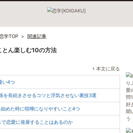
恋学TOP
関連記事
ことん楽しむ10の方法
本文に戻る
違い4つ
係を長続きさせるコツと浮気させない裏技3選
み始めた時に喧嘩になりやすいこと4つ
スで恋愛に発展することはあるのか