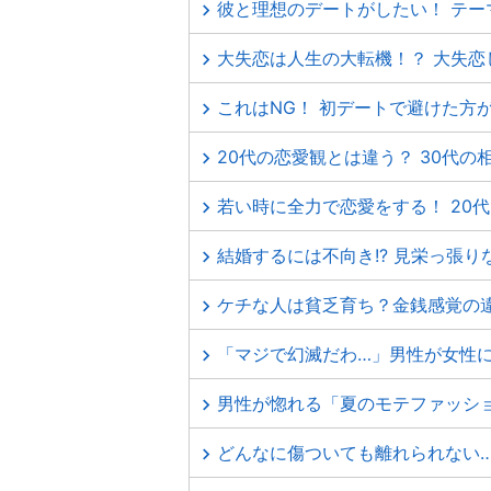
彼と理想のデートがしたい！ テー
大失恋は人生の大転機！？ 大失恋
これはNG！ 初デートで避けた方
20代の恋愛観とは違う？ 30代の
若い時に全力で恋愛をする！ 20
結婚するには不向き!? 見栄っ張
ケチな人は貧乏育ち？金銭感覚の
「マジで幻滅だわ…」男性が女性に
男性が惚れる「夏のモテファッシ
どんなに傷ついても離れられない