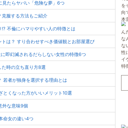
に見たらヤバい「危険な夢」6つ
？克服する方法もご紹介
⁉ 不倫にハマりやすい人の特徴とは
ントは？ すり合わせすべき価値観とお部屋選び
性に即幻滅されるだらしない女性の特徴6つ
した時の立ち直り方8選
？ 若者が独身を選択する理由とは
ざとくなった方がいいメリット10選
意外な意味9個
本命女の違い4つ