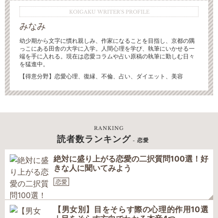
KOIGAKU WRITER'S PROFILE
みなみ
幼少期から文字に慣れ親しみ、作家になることを目指し、京都の隅
っこにある田舎の大学に入学。人間心理を学び、執筆にいかせる一
端を手に入れる。現在は恋愛コラムや占い原稿の執筆に勤しむ日々
を猛進中。
【得意分野】恋愛心理、復縁、不倫、占い、ダイエット、美容
RANKING
読者数ランキング
- 恋愛
絶対に盛り上がる恋愛の二択質問100選！好
きな人に聞いてみよう
恋愛
【男女別】目をそらす際の心理的作用10選