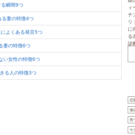
る瞬間9つ
れる妻の特徴4つ
夫によくある発言5つ
る妻の特徴6つ
ない女性の特徴6つ
できる人の特徴3つ
恋
価
男
モ