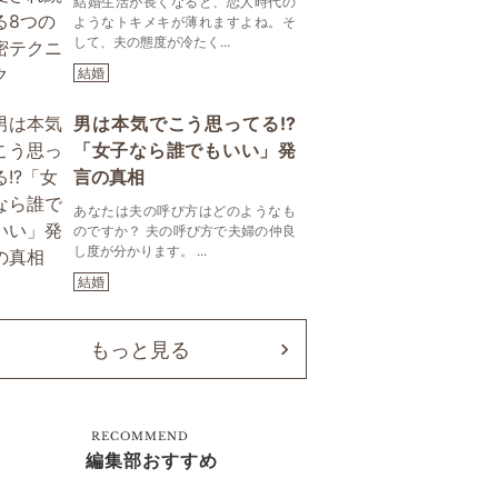
結婚生活が長くなると、恋人時代の
ようなトキメキが薄れますよね。そ
して、夫の態度が冷たく...
結婚
男は本気でこう思ってる!?
「女子なら誰でもいい」発
言の真相
あなたは夫の呼び方はどのようなも
のですか？ 夫の呼び方で夫婦の仲良
し度が分かります。 ...
結婚
もっと見る
RECOMMEND
編集部おすすめ