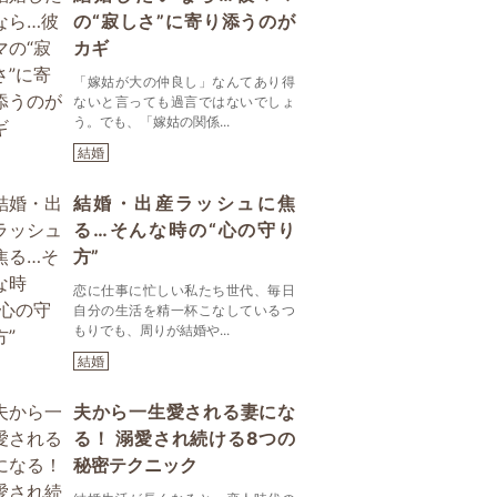
の“寂しさ”に寄り添うのが
カギ
「嫁姑が大の仲良し」なんてあり得
ないと言っても過言ではないでしょ
う。でも、「嫁姑の関係...
結婚
結婚・出産ラッシュに焦
る…そんな時の“心の守り
方”
恋に仕事に忙しい私たち世代、毎日
自分の生活を精一杯こなしているつ
もりでも、周りが結婚や...
結婚
夫から一生愛される妻にな
る！ 溺愛され続ける8つの
秘密テクニック