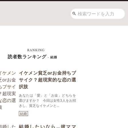
RANKING
読者数ランキング
- 結婚
イケメン貧乏orお金持ちブ
サイク？超現実的な恋の選
択肢
あなたは「愛」と「お金」どちらを
選びますか？ 今回は女性3人をお招
きし、貧乏なイケメンと...
結婚
結婚したいなら…彼ママ