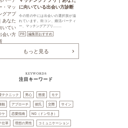
マッチングアプリ｜あなた
に向いている出会い方診断
今の世の中には出会いの選択肢が溢
れています。街コン、婚活パーティ
ー、マッチングアプリ……...
PR
編集部おすすめ
もっと見る
KEYWORDS
注目キーワード
愛テクニック
男心
態度
モテ
値観
アプローチ
彼氏
交際
サイン
ウケ
恋愛指南
NG（ドン引き）
テ仕草
理想の男性
コミュニケーション