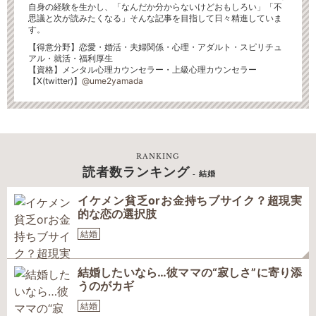
自身の経験を生かし、「なんだか分からないけどおもしろい」「不
思議と次が読みたくなる」そんな記事を目指して日々精進していま
す。
【得意分野】恋愛・婚活・夫婦関係・心理・アダルト・スピリチュ
アル・就活・福利厚生
【資格】メンタル心理カウンセラー・上級心理カウンセラー
【X(twitter)】
@ume2yamada
RANKING
読者数ランキング
- 結婚
イケメン貧乏orお金持ちブサイク？超現実
的な恋の選択肢
結婚
結婚したいなら…彼ママの“寂しさ”に寄り添
うのがカギ
結婚