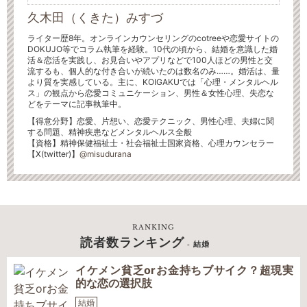
久木田（くきた）みすづ
ライター歴8年。オンラインカウンセリングのcotreeや恋愛サイトの
DOKUJO等でコラム執筆を経験。10代の頃から、結婚を意識した婚
活＆恋活を実践し、お見合いやアプリなどで100人ほどの男性と交
流するも、個人的な付き合いが続いたのは数名のみ……。婚活は、量
より質を実感している。主に、KOIGAKUでは「心理・メンタルヘル
ス」の観点から恋愛コミュニケーション、男性＆女性心理、失恋な
どをテーマに記事執筆中。
【得意分野】恋愛、片想い、恋愛テクニック、男性心理、夫婦に関
する問題、精神疾患などメンタルヘルス全般
【資格】精神保健福祉士・社会福祉士国家資格、心理カウンセラー
【X(twitter)】
@misudurana
RANKING
読者数ランキング
- 結婚
イケメン貧乏orお金持ちブサイク？超現実
的な恋の選択肢
結婚