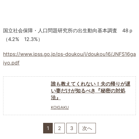
国立社会保障・人口問題研究所の出生動向基本調査 48ｐ
（4.2% 12.3%）
https://www.ipss.go.jp/ps-doukou/j/doukou16/JNFS16ga
iyo.pdf
誰も教えてくれない！夫の帰りが遅
い妻だけが知るべき『秘密の対処
法』
KOIGAKU
1
2
3
次へ