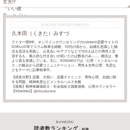
KOIGAKU WRITER'S PROFILE
久木田（くきた）みすづ
ライター歴8年。オンラインカウンセリングのcotreeや恋愛サイトの
DOKUJO等でコラム執筆を経験。10代の頃から、結婚を意識した婚
活＆恋活を実践し、お見合いやアプリなどで100人ほどの男性と交
流するも、個人的な付き合いが続いたのは数名のみ……。婚活は、量
より質を実感している。主に、KOIGAKUでは「心理・メンタルヘル
ス」の観点から恋愛コミュニケーション、男性＆女性心理、失恋な
どをテーマに記事執筆中。
【得意分野】恋愛、片想い、恋愛テクニック、男性心理、夫婦に関
する問題、精神疾患などメンタルヘルス全般
【資格】精神保健福祉士・社会福祉士国家資格、心理カウンセラー
【X(twitter)】
@misudurana
RANKING
読者数ランキング
- 結婚