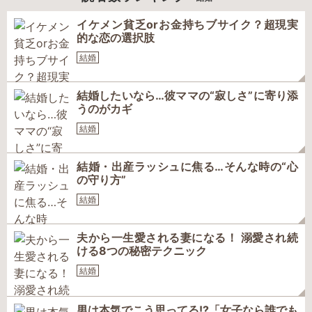
イケメン貧乏orお金持ちブサイク？超現実
的な恋の選択肢
結婚
結婚したいなら…彼ママの“寂しさ”に寄り添
うのがカギ
結婚
結婚・出産ラッシュに焦る…そんな時の“心
の守り方”
結婚
夫から一生愛される妻になる！ 溺愛され続
ける8つの秘密テクニック
結婚
男は本気でこう思ってる!?「女子なら誰でも