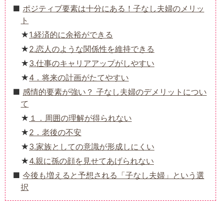
ポジティブ要素は十分にある！子なし夫婦のメリッ
ト
1.経済的に余裕ができる
2.恋人のような関係性を維持できる
3.仕事のキャリアアップがしやすい
4．将来の計画がたてやすい
感情的要素が強い？ 子なし夫婦のデメリットについ
て
１．周囲の理解が得られない
2．老後の不安
3.家族としての意識が形成しにくい
4.親に孫の顔を見せてあげられない
今後も増えると予想される「子なし夫婦」という選
択