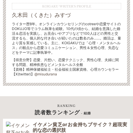
KOIGAKU WRITER'S PROFILE
久木田（くきた）みすづ
ライター歴8年。オンラインカウンセリングのcotreeや恋愛サイトの
DOKUJO等でコラム執筆を経験。10代の頃から、結婚を意識した婚
活＆恋活を実践し、お見合いやアプリなどで100人ほどの男性と交
流するも、個人的な付き合いが続いたのは数名のみ……。婚活は、量
より質を実感している。主に、KOIGAKUでは「心理・メンタルヘル
ス」の観点から恋愛コミュニケーション、男性＆女性心理、失恋な
どをテーマに記事執筆中。
【得意分野】恋愛、片想い、恋愛テクニック、男性心理、夫婦に関
する問題、精神疾患などメンタルヘルス全般
【資格】精神保健福祉士・社会福祉士国家資格、心理カウンセラー
【X(twitter)】
@misudurana
RANKING
読者数ランキング
- 結婚
イケメン貧乏orお金持ちブサイク？超現実
的な恋の選択肢