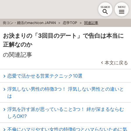
SEARCH
MENU
街コン・婚活のmachicon JAPAN
恋学TOP
関連記事
お決まりの「3回目のデート」で告白は本当に
正解なのか
の関連記事
本文に戻る
恋愛で活かせる営業テクニック10選
浮気しない男性の特徴3つ！ 浮気しない男性との違いと
は
浮気を許す派が思っていること3つ！ 絆が深まるならむ
しろOK⁉
不倫にハマりやすい女性の特徴6つとハマらないために気