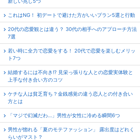
新しい兆し5つ
これはNG！ 初デートで避けた方がいいプラン5選と行動
20代の恋愛観とは違う？ 30代の相手へのアプローチ方法
7選
若い時に全力で恋愛をする！ 20代で恋愛を楽しむメリッ
ト7つ
結婚するには不向き!? 見栄っ張りな人との恋愛実体験と
上手な付き合い方のコツ
ケチな人は貧乏育ち？金銭感覚の違う恋人との付き合い
方とは
「マジで幻滅だわ…」男性が女性に冷める瞬間6つ
男性が惚れる「夏のモテファッション」 露出度はどれく
らいがマスト？