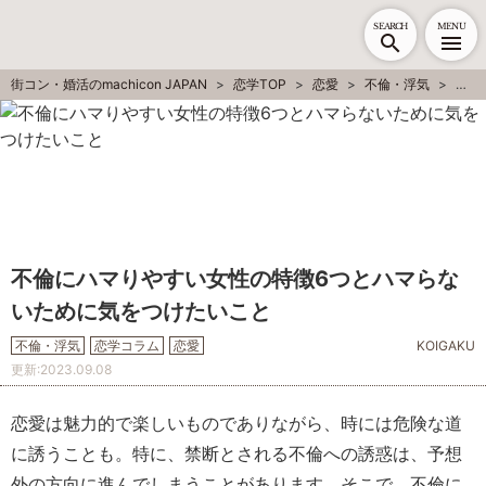
SEARCH
MENU
街コン・婚活のmachicon JAPAN
恋学TOP
恋愛
不倫・浮気
不倫
不倫にハマりやすい女性の特徴6つとハマらな
いために気をつけたいこと
不倫・浮気
恋学コラム
恋愛
KOIGAKU
更新:
2023.09.08
恋愛は魅力的で楽しいものでありながら、時には危険な道
に誘うことも。特に、禁断とされる不倫への誘惑は、予想
外の方向に進んでしまうことがあります。そこで、不倫に