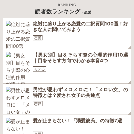
RANKING
読者数ランキング
- 恋愛
絶対に盛り上がる恋愛の二択質問100選！好
きな人に聞いてみよう
恋愛
【男女別】目をそらす際の心理的作用10選
｜目をそらす方向でわかる本音4つ
モテる
男性が思わずメロメロに！「メロい女」の
特徴とは？愛され女子の共通点
恋愛
愛が止まらない！「溺愛彼氏」の特徴7選