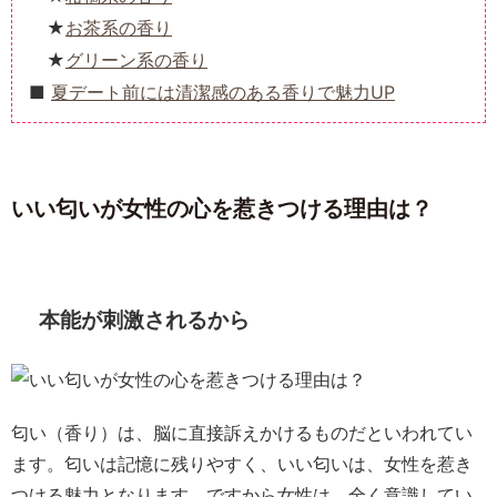
お茶系の香り
グリーン系の香り
夏デート前には清潔感のある香りで魅力UP
いい匂いが女性の心を惹きつける理由は？
本能が刺激されるから
匂い（香り）は、脳に直接訴えかけるものだといわれてい
ます。匂いは記憶に残りやすく、いい匂いは、女性を惹き
つける魅力となります。ですから女性は、全く意識してい