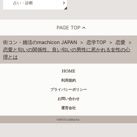
占い・診断
PAGE TOP
街コン・婚活のmachicon JAPAN
恋学TOP
恋愛
恋愛と匂いの関係性。良い匂いの男性に惹かれる女性の心
理とは
HOME
利用規約
プライバシーポリシー
お問い合わせ
運営会社
©2013 Linkbal Inc.