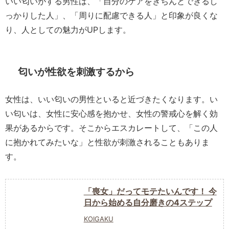
いい匂いがする男性は、「自分のケアをきちんとできるし
っかりした人」、「周りに配慮できる人」と印象が良くな
り、人としての魅力がUPします。
匂いが性欲を刺激するから
女性は、いい匂いの男性といると近づきたくなります。い
い匂いは、女性に安心感を抱かせ、女性の警戒心を解く効
果があるからです。そこからエスカレートして、「この人
に抱かれてみたいな」と性欲が刺激されることもありま
す。
「喪女」だってモテたいんです！ 今
日から始める自分磨きの4ステップ
KOIGAKU