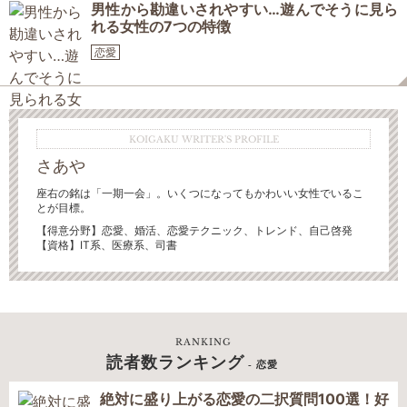
男性から勘違いされやすい…遊んでそうに見ら
れる女性の7つの特徴
恋愛
KOIGAKU WRITER'S PROFILE
さあや
座右の銘は「一期一会」。いくつになってもかわいい女性でいるこ
とが目標。
【得意分野】
恋愛、婚活、恋愛テクニック、トレンド、自己啓発
【資格】IT系、医療系、司書
RANKING
読者数ランキング
- 恋愛
絶対に盛り上がる恋愛の二択質問100選！好