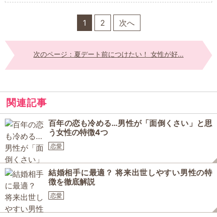
1
2
次へ
次のページ：夏デート前につけたい！ 女性が好...
関連記事
百年の恋も冷める…男性が「面倒くさい」と思
う女性の特徴4つ
恋愛
結婚相手に最適？ 将来出世しやすい男性の特
徴を徹底解説
恋愛