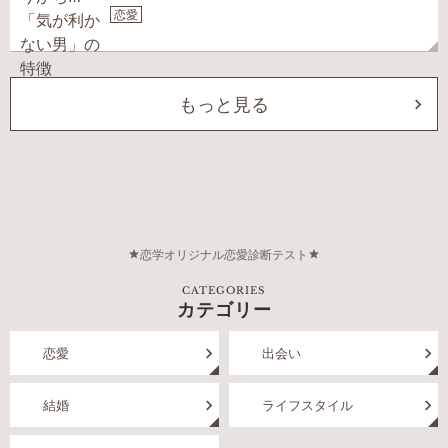
恋愛
もっと見る
恋学オリジナル恋愛診断テスト
CATEGORIES
カテゴリー
恋愛
出会い
結婚
ライフスタイル