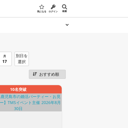
検索
気になる
ログイン
別日を
月
17
選択
10名突破