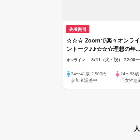
先着割引
☆☆☆ Zoomで楽々オンライ
ントーク♪♪☆☆☆理想の年
差♪♪ そろそろ・・・素敵な
8/11（火・祝）
22:00〜
オンライン
恋人見つけたい♪ ♪☆カジュ
アルなオンライン婚活☆全国
24〜41歳
2,500円
24〜38
参加者調整中
〇女性急
の方が対象☆司会進行あり♪
人