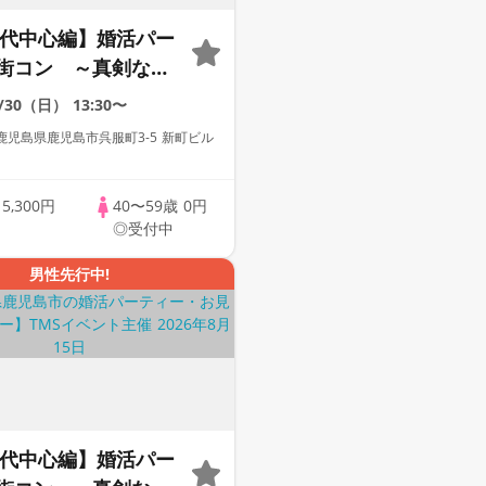
50代中心編】婚活パー
街コン ～真剣な出
8/30（日）
13:30〜
児島県鹿児島市呉服町3-5 新町ビル
歳
5,300円
40〜59歳
0円
◎受付中
男性先行中!
30代中心編】婚活パー