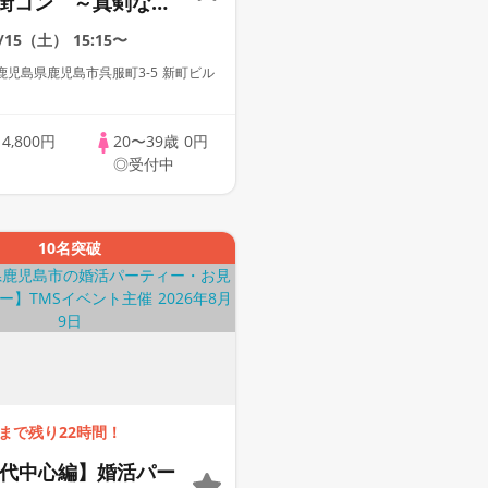
街コン ～真剣な出
8/15（土）
15:15〜
児島県鹿児島市呉服町3-5 新町ビル
歳
4,800円
20〜39歳
0円
◎受付中
10名突破
まで残り22時間！
50代中心編】婚活パー