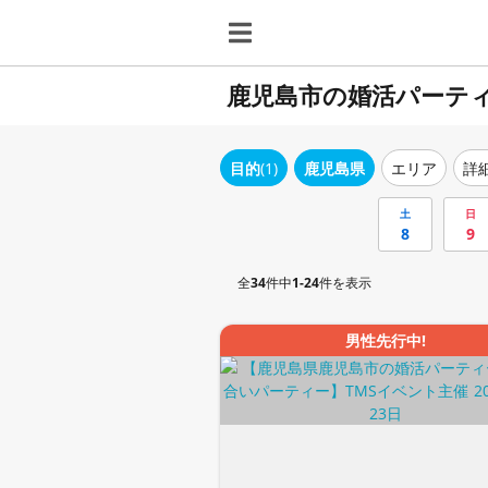
鹿児島市の婚活パーテ
目的
(1)
鹿児島県
エリア
詳
土
日
8
9
全
34
件中
1-24
件を表示
男性先行中!