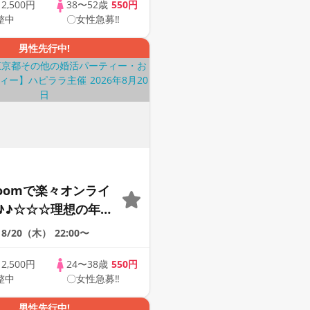
象☆ 司会進行あり
歳
2,500円
38〜52歳
550円
整中
〇女性急募‼
43s ONLINE
男性先行中!
Zoomで楽々オンライ
♪♪☆☆☆理想の年の
そろそろ・・・素敵な
8/20（木）
22:00〜
けたい♪ ♪☆カジュ
ンライン婚活☆全国
歳
2,500円
24〜38歳
550円
整中
〇女性急募‼
象☆司会進行あり♪♪
男性先行中!