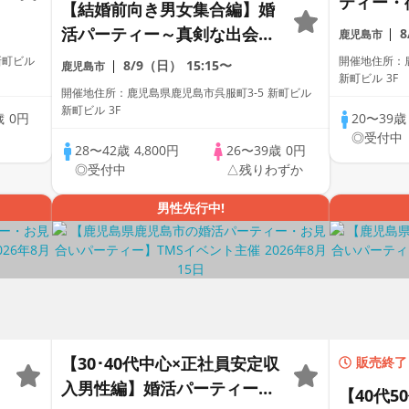
ティー・
【結婚前向き男女集合編】婚
会い～
活パーティー～真剣な出会い
鹿児島市
～
新町ビル
開催地住所：鹿
8/9（日）
15:15〜
鹿児島市
新町ビル 3F
開催地住所：鹿児島県鹿児島市呉服町3-5 新町ビル
新町ビル 3F
歳
0円
20〜39
中
◎受付中
28〜42歳
4,800円
26〜39歳
0円
◎受付中
△残りわずか
男性先行中!
【30･40代中心×正社員安定収
販売終了
入男性編】婚活パーティー・
【40代