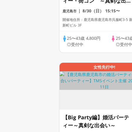
ィー・街コン ～真剣な出会
い～
8/30（日）
15:15〜
鹿児島市
開催地住所：鹿児島県鹿児島市呉服町3-5 
新町ビル 3F
25〜43歳
4,800円
25〜43
◎受付中
◎受付
女性先行中!
【Big Party編】婚活パーテ
ィー～真剣な出会い～