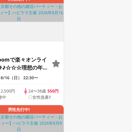
Zoomで楽々オンライ
♪♪☆☆☆理想の年の
そろそろ・・・素敵な
8/16（日）
22:30〜
けたい♪ ♪☆カジュ
ンライン婚活☆全国
歳
2,500円
24〜38歳
550円
整中
〇女性急募‼
象☆司会進行あり♪♪
男性先行中!