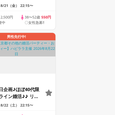
会い応援♪♪ おうち
8/21（金）
22:15〜
ませんか♪♪ ☆全国
象☆ 司会進行あり
歳
2,500円
38〜52歳
550円
整中
〇女性急募‼
42s ONLINE
男性先行中!
日企画♪ほぼ40代限
ライン婚活♪♪ リモ
会い応援♪♪ おうち
8/22（土）
22:15〜
ませんか♪♪ ☆全国