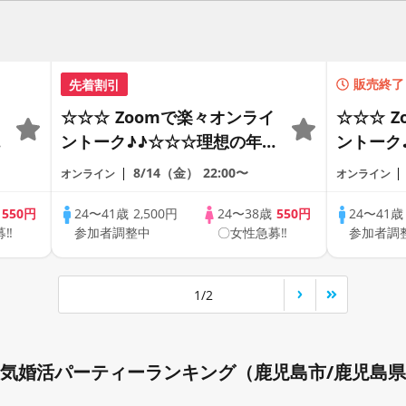
先着割引
販売終了
☆☆☆ Zoomで楽々オンライ
☆☆☆ 
の
ントーク♪♪☆☆☆理想の年の
ントーク
差♪♪ そろそろ・・・素敵な
差♪♪ 
8/14（金）
22:00〜
オンライン
オンライン
恋人見つけたい♪ ♪☆カジュ
恋人見つ
アルなオンライン婚活☆全国
アルなオ
歳
550円
24〜41歳
2,500円
24〜38歳
550円
24〜41
募‼
参加者調整中
〇女性急募‼
参加者調
♪
の方が対象☆司会進行あり♪♪
の方が対
1/2
気婚活パーティーランキング（鹿児島市/鹿児島