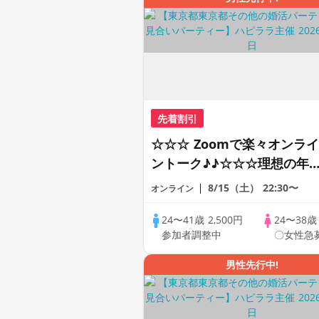
先着割引
☆☆☆ Zoomで楽々オンライ
ントーク♪♪☆☆☆理想の年
差♪♪ そろそろ・・・素敵な
8/15（土）
22:30〜
オンライン
恋人見つけたい♪ ♪☆カジュ
アルなオンライン婚活☆全国
24〜41歳
2,500円
24〜38
参加者調整中
〇女性急
の方が対象☆司会進行あり♪
男性先行中!