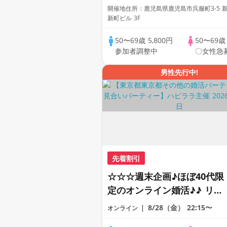
開催地住所：鹿児島県鹿児島市呉服町3-5 
新町ビル 3F
50〜69歳
5,800円
50〜69
参加者調整中
〇女性急
男性先行中!
先着割引
☆☆☆週末企画♪ほぼ40代限
定のオンライン婚活♪♪ リモ
ートの出会い応援♪♪ おうち
8/28（金）
22:15〜
オンライン
で乾杯しませんか♪♪ ☆全国