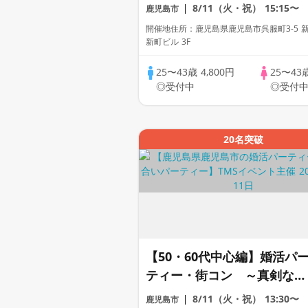
8/11（火・祝）
15:15〜
鹿児島市
開催地住所：鹿児島県鹿児島市呉服町3-5 
新町ビル 3F
25〜43歳
4,800円
25〜43
◎受付中
◎受付
20名突破
【50・60代中心編】婚活パ
ティー・街コン ～真剣な出
会い～
8/11（火・祝）
13:30〜
鹿児島市