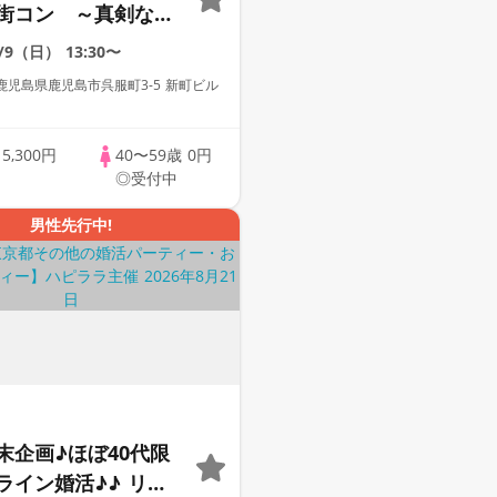
街コン ～真剣な出
8/9（日）
13:30〜
児島県鹿児島市呉服町3-5 新町ビル
歳
5,300円
40〜59歳
0円
◎受付中
男性先行中!
末企画♪ほぼ40代限
ライン婚活♪♪ リモ