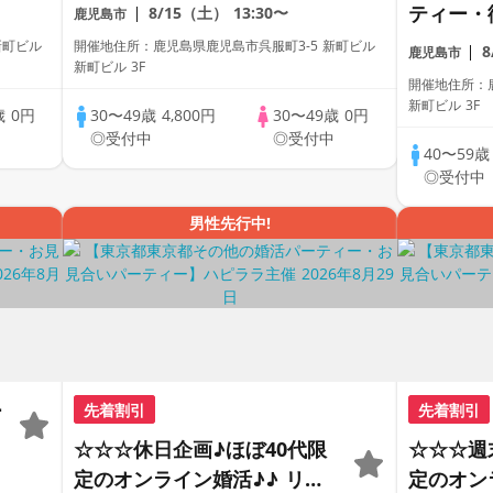
街コン ～真剣な出会い～
ティー・
8/15（土）
13:30〜
鹿児島市
会い～
新町ビル
開催地住所：鹿児島県鹿児島市呉服町3-5 新町ビル
鹿児島市
新町ビル 3F
開催地住所：鹿
新町ビル 3F
歳
0円
30〜49歳
4,800円
30〜49歳
0円
中
◎受付中
◎受付中
40〜59
◎受付中
男性先行中!
ー
先着割引
先着割引
☆☆☆休日企画♪ほぼ40代限
☆☆☆週
定のオンライン婚活♪♪ リモ
定のオン