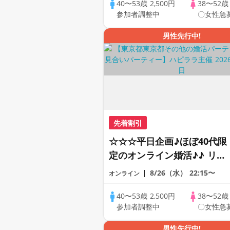
の方が対象☆ 司会進行あり
40〜53歳
2,500円
38〜52
参加者調整中
〇女性急
♪♪ THE 43s ONLINE
PARTY!!
男性先行中!
先着割引
☆☆☆平日企画♪ほぼ40代限
定のオンライン婚活♪♪ リモ
ートの出会い応援♪♪ おうち
8/26（水）
22:15〜
オンライン
で乾杯しませんか♪♪ ☆全国
の方が対象☆ 司会進行あり
40〜53歳
2,500円
38〜52
参加者調整中
〇女性急
♪♪ THE 43s ONLINE
PARTY!!
男性先行中!