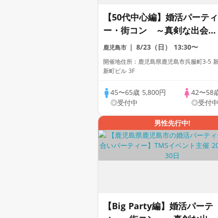
【50代中心編】婚活パーティ
ー・街コン ～真剣な出会い
～
8/23（日）
13:30〜
鹿児島市
開催地住所：鹿児島県鹿児島市呉服町3-5 
新町ビル 3F
45〜65歳
5,800円
42〜58
◎受付中
◎受付
男性先行中!
【Big Party編】婚活パーテ