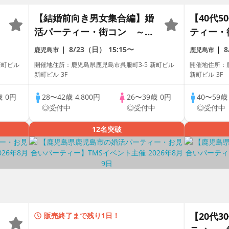
【結婚前向き男女集合編】婚
【40代
活パーティー・街コン ～真
ティー・
剣な出会い～
会い～
8/23（日）
15:15〜
鹿児島市
鹿児島市
新町ビル
開催地住所：鹿児島県鹿児島市呉服町3-5 新町ビル
開催地住所：鹿
新町ビル 3F
新町ビル 3F
歳
0円
28〜42歳
4,800円
26〜39歳
0円
40〜59
中
◎受付中
◎受付中
◎受付中
12名突破
【20代
販売終了まで残り1日！