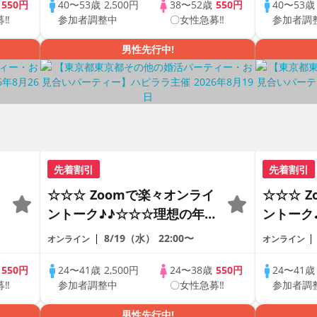
の方が対象☆ 司会進行あり
の方が対
歳
550円
40〜53歳
2,500円
38〜52歳
550円
40〜53
募‼
参加者調整中
〇女性急募‼
参加者調
♪♪ THE 42s ONLINE
♪♪ THE 
PARTY!!
PARTY!!
男性先行中!
先着割引
先着割引
☆☆☆ Zoomで楽々オンライ
☆☆☆ 
ントーク♪♪☆☆☆理想の年の
ントーク
差♪♪ そろそろ・・・素敵な
差♪♪ 
8/19（水）
22:00〜
オンライン
オンライン
恋人見つけたい♪ ♪☆カジュ
恋人見つ
アルなオンライン婚活☆全国
アルなオ
歳
550円
24〜41歳
2,500円
24〜38歳
550円
24〜41
募‼
参加者調整中
〇女性急募‼
参加者調
の方が対象☆司会進行あり♪♪
の方が対
男性先行中!