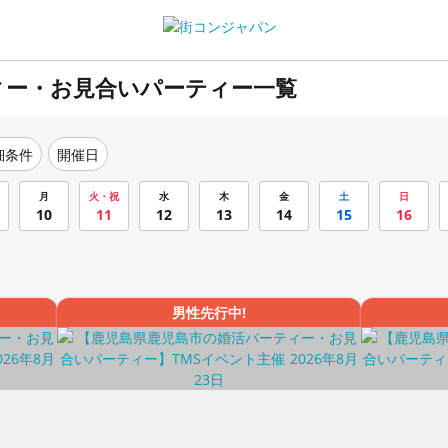
ィー・お見合いパーティー一覧
細条件
開催日
月
火・祝
水
木
金
土
日
10
11
12
13
14
15
16
男性先行中!