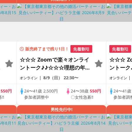
販売終了まで残り1日！
先着割引
先着割引
☆☆☆ Zoomで楽々オンライ
☆☆☆ 
の
ントーク♪♪☆☆☆理想の年の
ントーク
差♪♪ そろそろ・・・素敵な
差♪♪ 
8/9（日）
22:30〜
オンライン
オンライン
恋人見つけたい♪ ♪☆カジュ
恋人見つ
アルなオンライン婚活☆全国
アルなオ
歳
550円
24〜41歳
2,500円
24〜38歳
550円
24〜41
募‼
参加者調整中
〇女性急募‼
参加者調
♪
の方が対象☆司会進行あり♪♪
の方が対
男性先行中!