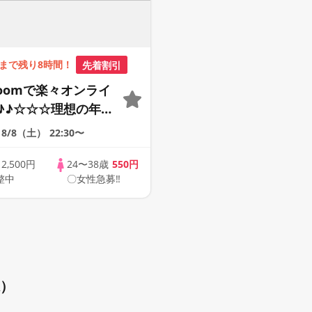
まで残り8時間！
先着割引
Zoomで楽々オンライ
♪♪☆☆☆理想の年の
そろそろ・・・素敵な
8/8（土）
22:30〜
けたい♪ ♪☆カジュ
ンライン婚活☆全国
歳
2,500円
24〜38歳
550円
整中
〇女性急募‼
象☆司会進行あり♪♪
県）