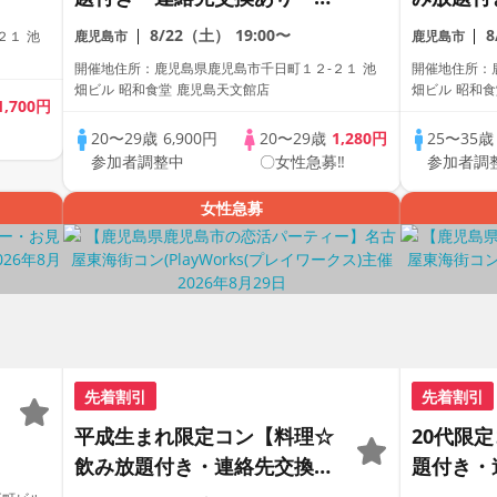
全着席型】１名参加多数・初
り・完全
8/22（土）
19:00〜
２１ 池
鹿児島市
鹿児島市
参加も大歓迎☆プレイワーク
数・初参
開催地住所：鹿児島県鹿児島市千日町１２-２１ 池
開催地住所：
ス主催☆
ワークス
畑ビル 昭和食堂 鹿児島天文館店
畑ビル 昭和食
1,700円
20〜29歳
6,900円
20〜29歳
1,280円
25〜35
参加者調整中
〇女性急募‼
参加者調
女性急募
先着割引
先着割引
平成生まれ限定コン【料理☆
20代限
飲み放題付き・連絡先交換あ
題付き・
り・完全着席型】１名参加多
全着席型