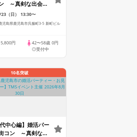
ン ～真剣な出会い
8/23（日）
13:30〜
児島県鹿児島市呉服町3-5 新町ビル
歳
5,800円
42〜58歳
0円
◎受付中
10名突破
50代中心編】婚活パー
街コン ～真剣な出