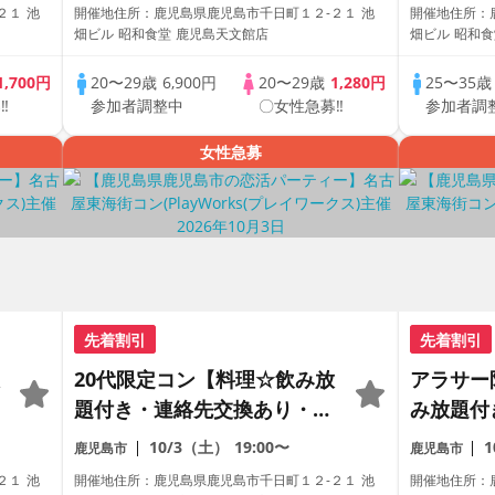
参加も大歓迎☆プレイワーク
数・初参
２１ 池
開催地住所：鹿児島県鹿児島市千日町１２-２１ 池
開催地住所：
ス主催☆
ワークス
畑ビル 昭和食堂 鹿児島天文館店
畑ビル 昭和食
1,700円
20〜29歳
6,900円
20〜29歳
1,280円
25〜35
‼
参加者調整中
〇女性急募‼
参加者調
女性急募
先着割引
先着割引
20代限定コン【料理☆飲み放
アラサー
題付き・連絡先交換あり・完
み放題付
全着席型】１名参加多数・初
り・完全
10/3（土）
19:00〜
鹿児島市
鹿児島市
参加も大歓迎☆プレイワーク
数・初参
２１ 池
開催地住所：鹿児島県鹿児島市千日町１２-２１ 池
開催地住所：