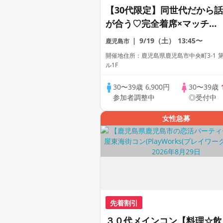
【30代限定】同世代だから話
が合う♡完全着席×マッチン
グゲーム付きマッチングコン
9/19（土）
13:45〜
鹿児島市
開催地住所：鹿児島県鹿児島市中央町3-1 第
ル1F
30〜39歳
6,900円
30〜39歳
参加者調整中
◎受付中
女性急募
先着割引
３０代メインコン【料理☆飲