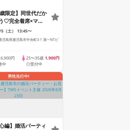
35歳限定】同世代だか
う♡完全着席×マッ
ーム付きマッチング
9/5（土）
13:45〜
児島県鹿児島市中央町3-1 第一NTビ
歳
6,900円
25〜35歳
1,900円
整中
◎受付中
男性先行中!
中心編】婚活パーティ