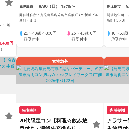
い～
会い～
8/30（日）
15:15〜
鹿児島市
鹿児島市
開催地住所：鹿児島県鹿児島市呉服町3-5 新町ビル
開催地住所：鹿
新町ビル 3F
新町ビル 3F
２１ 池
25〜43歳
4,800円
25〜43歳
0円
40〜59
◎受付中
◎受付中
◎受付中
1,480円
‼
女性急募
先着割引
先着割引
20代限定コン【料理☆飲み放
アラサー
題付き・連絡先交換あり・完
み放題付