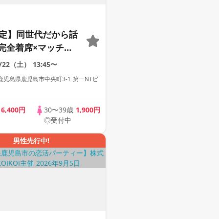
限定】同世代だから話
完全着席×マッチン
付きマッチングコン
8/22（土）
13:45〜
児島県鹿児島市中央町3-1 第一NTビ
歳
6,400円
30〜39歳
1,900円
◎受付中
男性先行中!