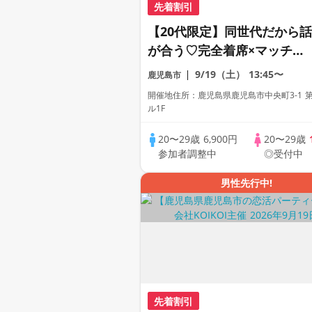
先着割引
【20代限定】同世代だから話
が合う♡完全着席×マッチン
グゲーム付きマッチングコン
9/19（土）
13:45〜
鹿児島市
開催地住所：鹿児島県鹿児島市中央町3-1 第
ル1F
20〜29歳
6,900円
20〜29歳
参加者調整中
◎受付中
男性先行中!
先着割引