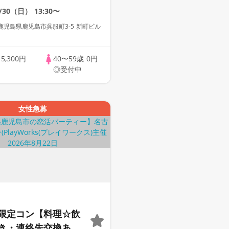
8/30（日）
13:30〜
児島県鹿児島市呉服町3-5 新町ビル
歳
5,300円
40〜59歳
0円
◎受付中
女性急募
限定コン【料理☆飲
き・連絡先交換あ