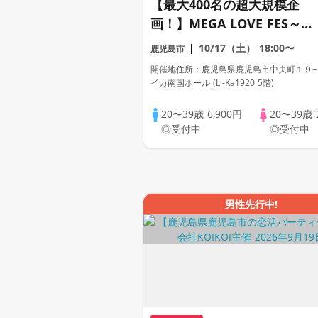
【最大400名の超大規模企
画！】MEGA LOVE FES～恋
が動き出す出会いの祭典～
10/17（土）
18:00〜
鹿児島市
開催地住所：鹿児島県鹿児島市中央町１９−
イカ南国ホール (Li-Ka1920 5階)
20〜39歳
6,900円
20〜39歳
◎受付中
◎受付中
男性先行中!