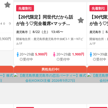
先着割引
先着割引
【20代限定】同世代だから話
【30代
が合う♡完全着席×マッチン
が合う♡
４０ ラ
グゲーム付きマッチングコン
グゲーム
8/22（土）
13:45〜
鹿児島市
鹿児島市
2,900円
開催地住所：鹿児島県鹿児島市中央町3-1 第一NTビ
開催地住所：鹿
ル1F
ル1F
20〜29歳
5,900円
20〜29歳
1,900円
30〜39
◎受付中
◎受付中
◎受付中
男性先行中!