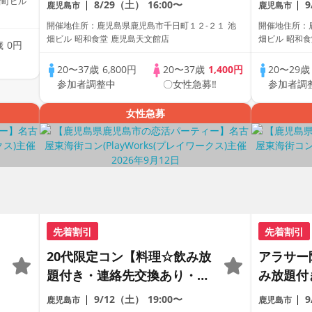
新町ビル
8/29（土）
16:00〜
鹿児島市
鹿児島市
数・初参加も大歓迎☆
参加も大
開催地住所：鹿児島県鹿児島市千日町１２-２１ 池
開催地住所：
ス主催☆
畑ビル 昭和食堂 鹿児島天文館店
畑ビル 昭和食
歳
0円
中
20〜37歳
6,800円
20〜37歳
1,400円
20〜29
参加者調整中
〇女性急募‼
参加者調
女性急募
先着割引
先着割引
20代限定コン【料理☆飲み放
アラサー
題付き・連絡先交換あり・完
み放題付
全着席型】１名参加多数・初
り・完全
9/12（土）
19:00〜
鹿児島市
鹿児島市