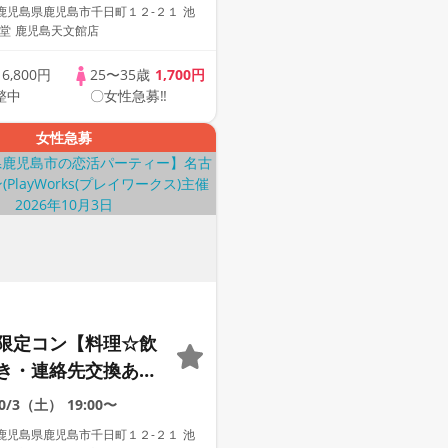
加も大歓迎☆プレイ
鹿児島県鹿児島市千日町１２-２１ 池
主催☆
堂 鹿児島天文館店
歳
6,800円
25〜35歳
1,700円
整中
〇女性急募‼
女性急募
限定コン【料理☆飲
き・連絡先交換あ
着席型】１名参加多
10/3（土）
19:00〜
加も大歓迎☆プレイ
鹿児島県鹿児島市千日町１２-２１ 池