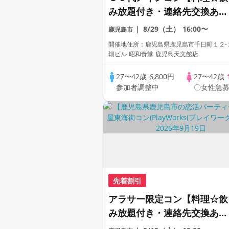
み放題付き・連絡先交換あ
り・完全着席型】１名参加多
8/29（土）
16:00〜
鹿児島市
数・初参加も大歓迎☆
開催地住所：鹿児島県鹿児島市千日町１２-
畑ビル 昭和食堂 鹿児島天文館店
27〜42歳
6,800円
27〜42歳
参加者調整中
〇女性急募
先着割引
アラサー限定コン【料理☆飲
み放題付き・連絡先交換あ
り・完全着席型】１名参加多