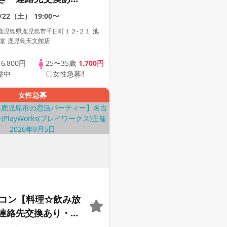
着席型】１名参加多
8/22（土）
19:00〜
加も大歓迎☆プレイ
鹿児島県鹿児島市千日町１２-２１ 池
主催☆
堂 鹿児島天文館店
歳
6,800円
25〜35歳
1,700円
整中
〇女性急募‼
女性急募
定コン【料理☆飲み放
連絡先交換あり・完
】１名参加多数・初