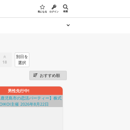
検索
気になる
ログイン
別日を
火
18
選択
男性先行中!