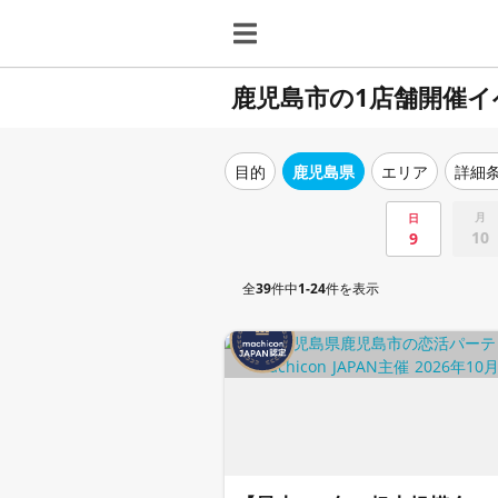
鹿児島市の1店舗開催イ
目的
鹿児島県
エリア
詳細
月
日
10
9
全
39
件中
1-24
件を表示