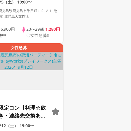
9/5（土）
19:00〜
歓迎☆プレイワーク
鹿児島県鹿児島市千日町１２-２１ 池
堂 鹿児島天文館店
歳
6,900円
20〜29歳
1,280円
整中
〇女性急募‼
女性急募
限定コン【料理☆飲
き・連絡先交換あ
着席型】１名参加多
9/12（土）
19:00〜