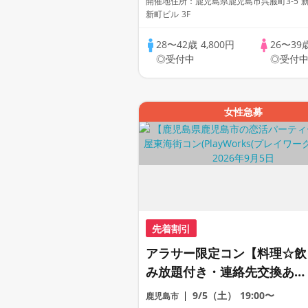
開催地住所：鹿児島県鹿児島市呉服町3-5 
新町ビル 3F
28〜42歳
4,800円
26〜39
◎受付中
◎受付
女性急募
先着割引
アラサー限定コン【料理☆飲
み放題付き・連絡先交換あ
り・完全着席型】１名参加多
9/5（土）
19:00〜
鹿児島市