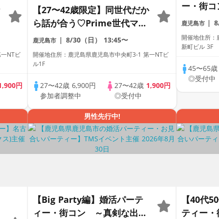
ー・街コ
【27〜42歳限定】同世代だか
～
ら話が合う♡Prime世代マッ
鹿児島市
チングコン
開催地住所：鹿
8/30（日）
13:45〜
鹿児島市
新町ビル 3F
一NTビ
開催地住所：鹿児島県鹿児島市中央町3-1 第一NTビ
ル1F
45〜65
◎受付中
1,900円
27〜42歳
6,900円
27〜42歳
1,900円
参加者調整中
◎受付中
男性先行中!
【Big Party編】婚活パーテ
【40代
ィー・街コン ～真剣な出会
ティー・