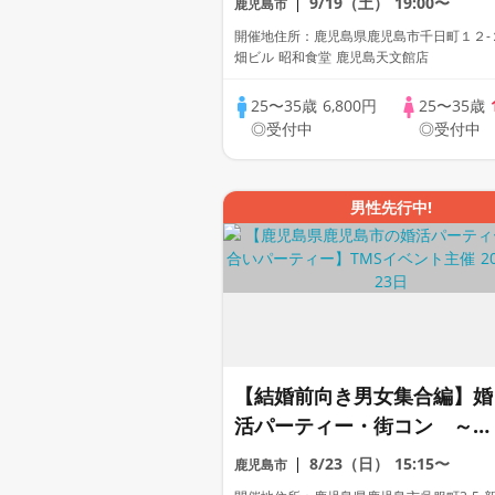
9/19（土）
19:00〜
鹿児島市
数・初参加も大歓迎☆プレイ
開催地住所：鹿児島県鹿児島市千日町１２-
ワークス主催☆
畑ビル 昭和食堂 鹿児島天文館店
25〜35歳
6,800円
25〜35歳
◎受付中
◎受付中
男性先行中!
【結婚前向き男女集合編】婚
活パーティー・街コン ～真
剣な出会い～
8/23（日）
15:15〜
鹿児島市