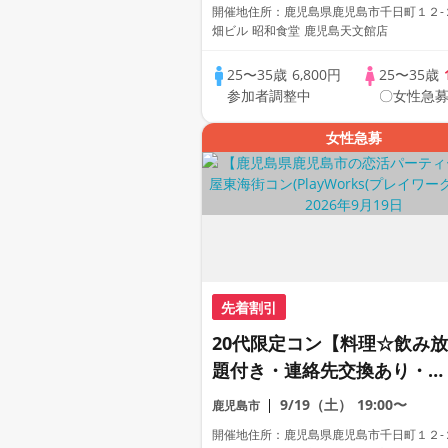
数・初参加も大歓迎☆プレイ
開催地住所：鹿児島県鹿児島市千日町１２-
ワークス主催☆
畑ビル 昭和食堂 鹿児島天文館店
25〜35歳
6,800円
25〜35歳
参加者調整中
〇女性急募
女性急募
先着割引
20代限定コン【料理☆飲み放
題付き・連絡先交換あり・完
全着席型】１名参加多数・初
9/19（土）
19:00〜
鹿児島市
参加も大歓迎☆プレイワーク
開催地住所：鹿児島県鹿児島市千日町１２-