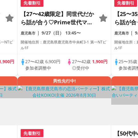
先着割引
先着割引
【27〜42歳限定】同世代だか
【25〜
ら話が合う♡Prime世代マッ
ら話が合
チングコン
チングゲ
9/27（日）
13:45〜
鹿児島市
鹿児島市
コン
一NTビ
開催地住所：鹿児島県鹿児島市中央町3-1 第一NTビ
開催地住所：鹿
ル1F
ル1F
1,900円
27〜42歳
6,900円
27〜42歳
1,900円
25〜35
参加者調整中
◎受付中
参加者調
男性先行中!
【50代
先着割引