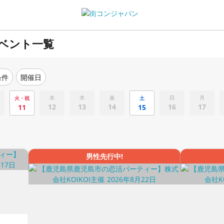
ベント一覧
条件
開催日
水
木
金
日
月
火・祝
土
12
13
14
16
17
11
15
男性先行中!