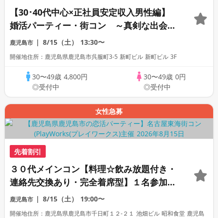
【30･40代中心×正社員安定収入男性編】
婚活パーティー・街コン ～真剣な出会い
～
8/15（土）
13:30〜
鹿児島市
開催地住所：鹿児島県鹿児島市呉服町3-5 新町ビル 新町ビル 3F
30〜49歳
4,800円
30〜49歳
0円
◎受付中
◎受付中
女性急募
先着割引
３０代メインコン【料理☆飲み放題付き・
連絡先交換あり・完全着席型】１名参加多
数・初参加も大歓迎☆
8/15（土）
19:00〜
鹿児島市
開催地住所：鹿児島県鹿児島市千日町１２-２１ 池畑ビル 昭和食堂 鹿児島