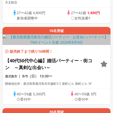
天文館店
27〜42歳
6,800円
27〜42歳
1,880円
参加者調整中
〇女性急募‼
10名突破
販売終了まで残り16時間！
【40代50代中心編】婚活パーティー・街コ
ン ～真剣な出会い～
8/9（日）
13:30〜
鹿児島市
開催地住所：鹿児島県鹿児島市呉服町3-5 新町ビル 新町ビル 3F
40〜59歳
5,300円
40〜59歳
0円
◎受付中
◎受付中
20名突破