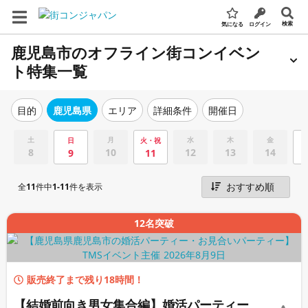
検索
気になる
ログイン
鹿児島市のオフライン街コンイベン
ト特集一覧
エリア
詳細条件
開催日
目的
鹿児島県
土
月
水
木
金
日
火・祝
8
10
12
13
14
9
11
全
11
件中
1-11
件を表示
12名突破
販売終了まで残り18時間！
【結婚前向き男女集合編】婚活パーティー