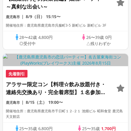
～真剣な出会い～
8/9（日）
15:15〜
鹿児島市
開催地住所：鹿児島県鹿児島市呉服町3-5 新町ビル 新町ビル 3F
28〜42歳
4,800円
26〜39歳
0円
◎受付中
△残りわずか
先着割引
アラサー限定コン【料理☆飲み放題付き・
連絡先交換あり・完全着席型】１名参加多
数・初参加も大歓迎☆プレイワークス主催
8/15（土）
19:00〜
鹿児島市
☆
開催地住所：鹿児島県鹿児島市千日町１２-２１ 池畑ビル 昭和食堂 鹿児島
天文館店
25〜35歳
6,800円
25〜35歳
1,700円