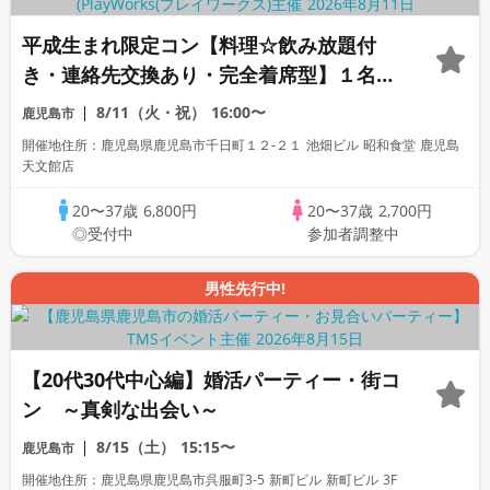
平成生まれ限定コン【料理☆飲み放題付
き・連絡先交換あり・完全着席型】１名参
加多数・初参加も大歓迎☆
8/11（火・祝）
16:00〜
鹿児島市
開催地住所：鹿児島県鹿児島市千日町１２-２１ 池畑ビル 昭和食堂 鹿児島
天文館店
20〜37歳
6,800円
20〜37歳
2,700円
◎受付中
参加者調整中
男性先行中!
【20代30代中心編】婚活パーティー・街コ
ン ～真剣な出会い～
8/15（土）
15:15〜
鹿児島市
開催地住所：鹿児島県鹿児島市呉服町3-5 新町ビル 新町ビル 3F