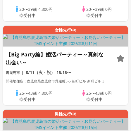
20〜39歳
4,800円
20〜39歳
0円
◎受付中
◎受付中
女性先行中!
【Big Party編】婚活パーティー～真剣な
出会い～
8/11（火・祝）
15:15〜
鹿児島市
開催地住所：鹿児島県鹿児島市呉服町3-5 新町ビル 新町ビル 3F
25〜43歳
4,800円
25〜43歳
0円
◎受付中
◎受付中
男性先行中!