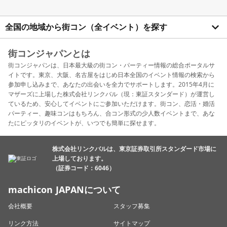
全国の地域から街コン（全イベント）を探す
街コンジャパンとは
街コンジャパンは、日本最大級の街コン・パーティー情報の総合ポータルサ
イトです。東京、大阪、名古屋をはじめ日本全国のイベント情報の検索から
参加申し込みまで、あなたの出会いを全力でサポートします。2015年4月に
マザーズに上場した株式会社リンクバル（現：東証スタンダード）が運営し
ているため、安心してイベントにご参加いただけます。街コン、恋活・婚活
パーティー、趣味コンはもちろん、合コン形式の少人数イベントまで、あな
たにピッタリのイベントが、いつでも簡単に探せます。
株式会社リンクバルは、東京証券取引所スタンダード市場に
上場しております。
（証券コード：6046）
machicon JAPANについて
会社概要
スタッフ募集
リンク方法
サイトマップ