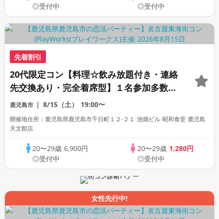
◎受付中
◎受付中
先着割引
20代限定コン【料理☆飲み放題付き・連絡
先交換あり・完全着席型】１名参加多数・
初参加も大歓迎☆プレイワークス主催☆
8/15（土）
19:00〜
鹿児島市
開催地住所：鹿児島県鹿児島市千日町１２-２１ 池畑ビル 昭和食堂 鹿児島
天文館店
20〜29歳
6,900円
20〜29歳
1,280円
◎受付中
◎受付中
女性先行中!