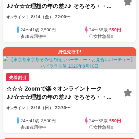
♪♪☆☆☆理想の年の差♪♪ そろそろ・・・
素敵な恋人見つけたい♪ ♪☆カジュアルな
8/14（金）
22:00〜
オンライン
オンライン婚活☆全国の方が対象☆司会進
24〜41歳
2,500円
24〜38歳
550円
行あり♪♪
参加者調整中
〇女性急募‼
男性先行中!
先着割引
☆☆☆ Zoomで楽々オンライントーク
♪♪☆☆☆理想の年の差♪♪ そろそろ・・・
素敵な恋人見つけたい♪ ♪☆カジュアルな
8/16（日）
22:30〜
オンライン
オンライン婚活☆全国の方が対象☆司会進
24〜41歳
2,500円
24〜38歳
550円
行あり♪♪
参加者調整中
〇女性急募‼