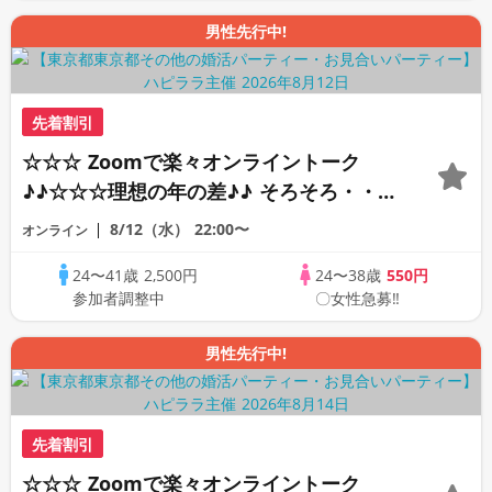
男性先行中!
先着割引
☆☆☆ Zoomで楽々オンライントーク
♪♪☆☆☆理想の年の差♪♪ そろそろ・・・
素敵な恋人見つけたい♪ ♪☆カジュアルな
8/12（水）
22:00〜
オンライン
オンライン婚活☆全国の方が対象☆司会進
24〜41歳
2,500円
24〜38歳
550円
行あり♪♪
参加者調整中
〇女性急募‼
男性先行中!
先着割引
☆☆☆ Zoomで楽々オンライントーク