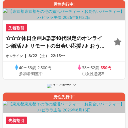
男性先行中!
先着割引
☆☆☆休日企画♪ほぼ40代限定のオンライ
ン婚活♪♪ リモートの出会い応援♪♪ おう
ちで乾杯しませんか♪♪ ☆全国の方が対象
8/22（土）
22:15〜
オンライン
☆ 司会進行あり♪♪ THE 43s ONLINE
40〜53歳
2,500円
38〜52歳
550円
PARTY!!
参加者調整中
〇女性急募‼
男性先行中!
先着割引