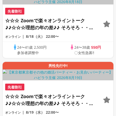
先着割引
☆☆☆ Zoomで楽々オンライントーク
♪♪☆☆☆理想の年の差♪♪ そろそろ・・・
素敵な恋人見つけたい♪ ♪☆カジュアルな
8/18（火）
22:00〜
オンライン
オンライン婚活☆全国の方が対象☆司会進
24〜41歳
2,500円
24〜38歳
550円
行あり♪♪
参加者調整中
〇女性急募‼
男性先行中!
先着割引
☆☆☆ Zoomで楽々オンライントーク
♪♪☆☆☆理想の年の差♪♪ そろそろ・・・
素敵な恋人見つけたい♪ ♪☆カジュアルな
8/19（水）
22:00〜
オンライン