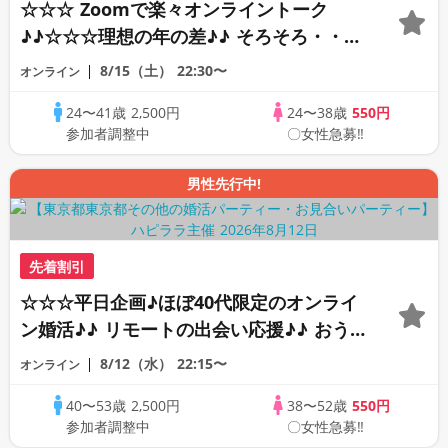
☆☆☆ Zoomで楽々オンライントーク
♪♪☆☆☆理想の年の差♪♪ そろそろ・・・
素敵な恋人見つけたい♪ ♪☆カジュアルな
8/15（土）
22:30〜
オンライン
オンライン婚活☆全国の方が対象☆司会進
24〜41歳
2,500円
24〜38歳
550円
行あり♪♪
参加者調整中
〇女性急募‼
男性先行中!
先着割引
☆☆☆平日企画♪ほぼ40代限定のオンライ
ン婚活♪♪ リモートの出会い応援♪♪ おう
ちで乾杯しませんか♪♪ ☆全国の方が対象
8/12（水）
22:15〜
オンライン
☆ 司会進行あり♪♪ THE 41s ONLINE
40〜53歳
2,500円
38〜52歳
550円
PARTY!!
参加者調整中
〇女性急募‼