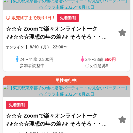
販売終了まで残り1日！
先着割引
☆☆☆ Zoomで楽々オンライントーク
♪♪☆☆☆理想の年の差♪♪ そろそろ・・・
素敵な恋人見つけたい♪ ♪☆カジュアルな
8/10（月）
22:00〜
オンライン
オンライン婚活☆全国の方が対象☆司会進
24〜41歳
2,500円
24〜38歳
550円
行あり♪♪
参加者調整中
〇女性急募‼
男性先行中!
先着割引
☆☆☆ Zoomで楽々オンライントーク
♪♪☆☆☆理想の年の差♪♪ そろそろ・・・
素敵な恋人見つけたい♪ ♪☆カジュアルな