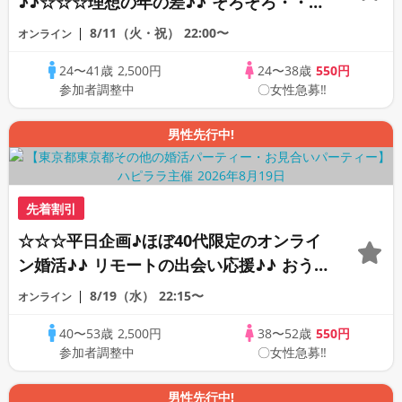
♪♪☆☆☆理想の年の差♪♪ そろそろ・・・
素敵な恋人見つけたい♪ ♪☆カジュアルな
8/11（火・祝）
22:00〜
オンライン
オンライン婚活☆全国の方が対象☆司会進
24〜41歳
2,500円
24〜38歳
550円
行あり♪♪
参加者調整中
〇女性急募‼
男性先行中!
先着割引
☆☆☆平日企画♪ほぼ40代限定のオンライ
ン婚活♪♪ リモートの出会い応援♪♪ おう
ちで乾杯しませんか♪♪ ☆全国の方が対象
8/19（水）
22:15〜
オンライン
☆ 司会進行あり♪♪ THE 42s ONLINE
40〜53歳
2,500円
38〜52歳
550円
PARTY!!
参加者調整中
〇女性急募‼
男性先行中!