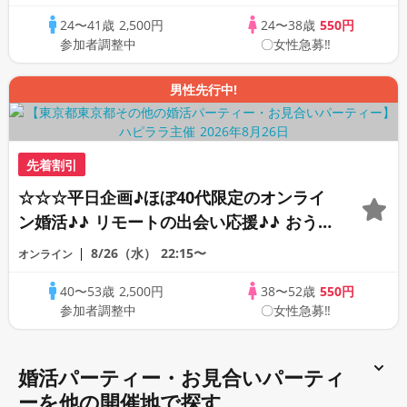
オンライン婚活☆全国の方が対象☆司会進
24〜41歳
2,500円
24〜38歳
550円
行あり♪♪
参加者調整中
〇女性急募‼
男性先行中!
先着割引
☆☆☆平日企画♪ほぼ40代限定のオンライ
ン婚活♪♪ リモートの出会い応援♪♪ おう
ちで乾杯しませんか♪♪ ☆全国の方が対象
8/26（水）
22:15〜
オンライン
☆ 司会進行あり♪♪ THE 43s ONLINE
40〜53歳
2,500円
38〜52歳
550円
PARTY!!
参加者調整中
〇女性急募‼
婚活パーティー・お見合いパーティ
ーを他の開催地で探す