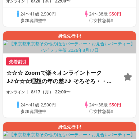
8/20（木）
22:00〜
オンライン
オンライン婚活☆全国の方が対象☆司会進
24〜41歳
2,500円
24〜38歳
550円
行あり♪♪
参加者調整中
〇女性急募‼
男性先行中!
先着割引
☆☆☆ Zoomで楽々オンライントーク
♪♪☆☆☆理想の年の差♪♪ そろそろ・・・
素敵な恋人見つけたい♪ ♪☆カジュアルな
8/17（月）
22:00〜
オンライン
オンライン婚活☆全国の方が対象☆司会進
24〜41歳
2,500円
24〜38歳
550円
行あり♪♪
参加者調整中
〇女性急募‼
男性先行中!