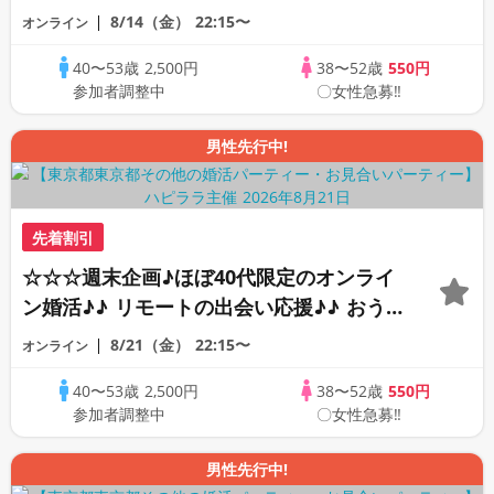
ちで乾杯しませんか♪♪ ☆全国の方が対象
8/14（金）
22:15〜
オンライン
☆ 司会進行あり♪♪ THE 41s ONLINE
40〜53歳
2,500円
38〜52歳
550円
PARTY!!
参加者調整中
〇女性急募‼
男性先行中!
先着割引
☆☆☆週末企画♪ほぼ40代限定のオンライ
ン婚活♪♪ リモートの出会い応援♪♪ おう
ちで乾杯しませんか♪♪ ☆全国の方が対象
8/21（金）
22:15〜
オンライン
☆ 司会進行あり♪♪ THE 42s ONLINE
40〜53歳
2,500円
38〜52歳
550円
PARTY!!
参加者調整中
〇女性急募‼
男性先行中!