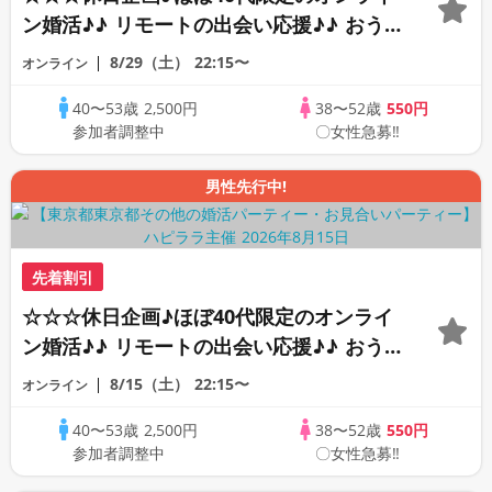
ン婚活♪♪ リモートの出会い応援♪♪ おう
ちで乾杯しませんか♪♪ ☆全国の方が対象
8/29（土）
22:15〜
オンライン
☆ 司会進行あり♪♪ THE 44s ONLINE
40〜53歳
2,500円
38〜52歳
550円
PARTY!!
参加者調整中
〇女性急募‼
男性先行中!
先着割引
☆☆☆休日企画♪ほぼ40代限定のオンライ
ン婚活♪♪ リモートの出会い応援♪♪ おう
ちで乾杯しませんか♪♪ ☆全国の方が対象
8/15（土）
22:15〜
オンライン
☆ 司会進行あり♪♪ THE 42s ONLINE
40〜53歳
2,500円
38〜52歳
550円
PARTY!!
参加者調整中
〇女性急募‼