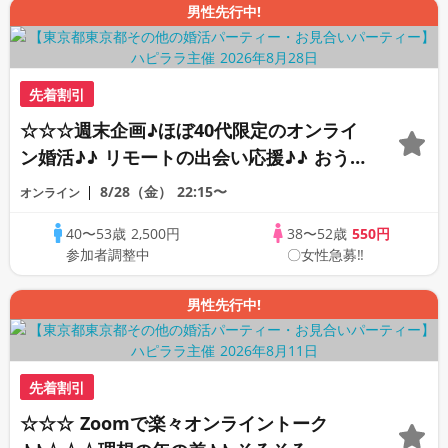
男性先行中!
先着割引
☆☆☆週末企画♪ほぼ40代限定のオンライ
ン婚活♪♪ リモートの出会い応援♪♪ おう
ちで乾杯しませんか♪♪ ☆全国の方が対象
8/28（金）
22:15〜
オンライン
☆ 司会進行あり♪♪ THE 43s ONLINE
40〜53歳
2,500円
38〜52歳
550円
PARTY!!
参加者調整中
〇女性急募‼
男性先行中!
先着割引
☆☆☆ Zoomで楽々オンライントーク