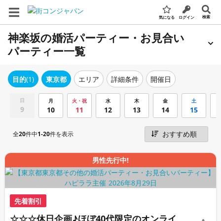
検索
気になる
ログイン
神楽坂の婚活パーティー・お見合い
パーティー一覧
エリア
詳細条件
開催日
目的
(1)
東京都
日
月
火・祝
水
木
金
土
9
10
11
12
13
14
15
全
20
件中
1-20
件を表示
男性先行中!
先着割引
☆☆☆休日企画♪ほぼ40代限定のオンライ