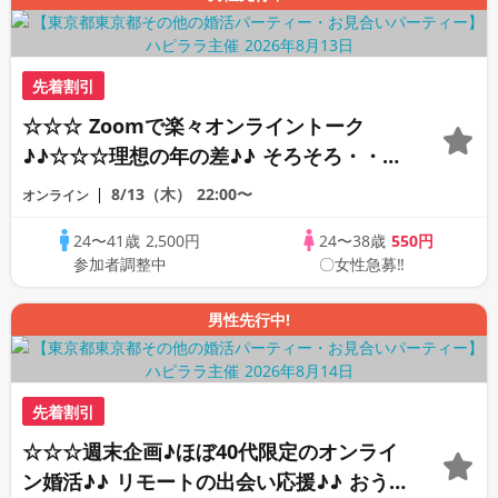
先着割引
☆☆☆ Zoomで楽々オンライントーク
♪♪☆☆☆理想の年の差♪♪ そろそろ・・・
素敵な恋人見つけたい♪ ♪☆カジュアルな
8/13（木）
22:00〜
オンライン
オンライン婚活☆全国の方が対象☆司会進
24〜41歳
2,500円
24〜38歳
550円
行あり♪♪
参加者調整中
〇女性急募‼
男性先行中!
先着割引
☆☆☆週末企画♪ほぼ40代限定のオンライ
ン婚活♪♪ リモートの出会い応援♪♪ おう