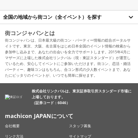
全国の地域から街コン（全イベント）を探す
街コンジャパンとは
街コンジャパンは、日本最大級の街コン・パーティー情報の総合ポータルサ
イトです。東京、大阪、名古屋をはじめ日本全国のイベント情報の検索から
参加申し込みまで、あなたの出会いを全力でサポートします。2015年4月に
マザーズに上場した株式会社リンクバル（現：東証スタンダード）が運営し
ているため、安心してイベントにご参加いただけます。街コン、恋活・婚活
パーティー、趣味コンはもちろん、合コン形式の少人数イベントまで、あな
たにピッタリのイベントが、いつでも簡単に探せます。
株式会社リンクバルは、東京証券取引所スタンダード市場に
上場しております。
（証券コード：6046）
machicon JAPANについて
会社概要
スタッフ募集
リンク方法
サイトマップ