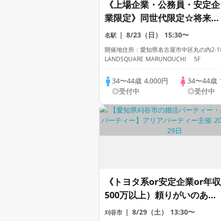
《上場企業・公務員・安定企
業限定》同世代限定☆将来に
つながる真剣婚活パーティー
8/23（日）
15:30〜
名駅
♡
開催地住所：愛知県名古屋市中区丸の内2-1
LANDSQUARE MARUNOUCHI 5F
34〜44歳
4,000円
34〜44歳
◎受付中
◎受付中
《トヨタ系or安定企業or年収
500万以上）頼りがいのある
男性と出会う婚活PARTY☆
8/29（土）
13:30〜
刈谷市