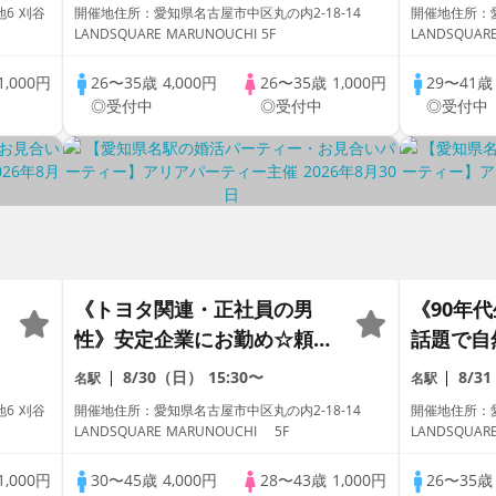
6 刈谷
開催地住所：愛知県名古屋市中区丸の内2-18-14
開催地住所：愛
LANDSQUARE MARUNOUCHI 5F
1,000円
26〜35歳
4,000円
26〜35歳
1,000円
29〜41
◎受付中
◎受付中
◎受付中
《トヨタ関連・正社員の男
《90年
性》安定企業にお勤め☆頼れ
話題で自
る彼との婚活PARTY♡
ず全員と
8/30（日）
15:30〜
8/3
名駅
名駅
6 刈谷
開催地住所：愛知県名古屋市中区丸の内2-18-14
開催地住所：愛
LANDSQUARE MARUNOUCHI 5F
LANDSQUAR
1,000円
30〜45歳
4,000円
28〜43歳
1,000円
26〜35