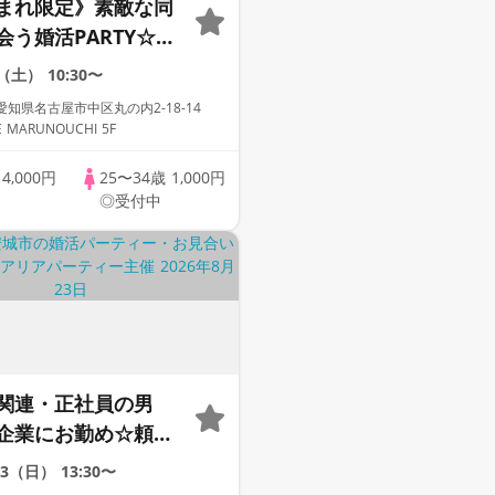
まれ限定》素敵な同
会う婚活PARTY☆結
る恋を始めません
9（土）
10:30〜
知県名古屋市中区丸の内2-18-14
LANDSQUARE MARUNOUCHI 5F
歳
4,000円
25〜34歳
1,000円
◎受付中
関連・正社員の男
企業にお勤め☆頼れ
活PARTY♡
23（日）
13:30〜