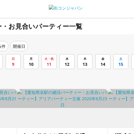
ー・お見合いパーティー一覧
条件
開催日
日
月
火・祝
水
木
金
土
9
10
11
12
13
14
15