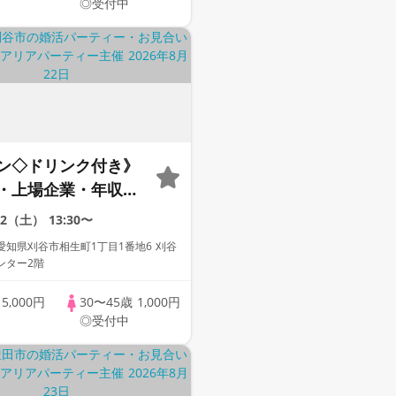
◎受付中
ン◇ドリンク付き》
・上場企業・年収
以上の頼れる男性♡
22（土）
13:30〜
愛知県刈谷市相生町1丁目1番地6 刈谷
ンター2階
歳
5,000円
30〜45歳
1,000円
◎受付中