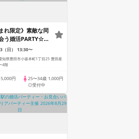
まれ限定》素敵な同
会う婚活PARTY☆結
る恋を始めません
23（日）
13:30〜
愛知県豊田市小坂本町1丁目25 豊田産
ー4階
歳
5,000円
25〜34歳
1,000円
◎受付中