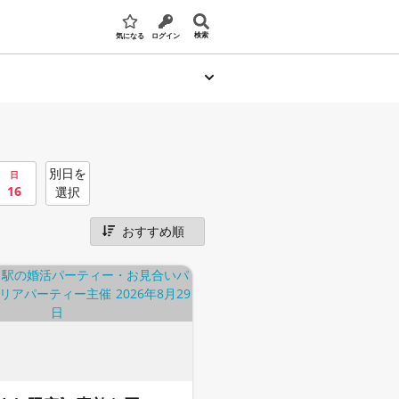
検索
気になる
ログイン
別日を
日
16
選択