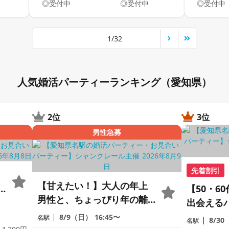
◎受付中
◎受付中
◎受付中
1/32
人気婚活パーティーランキング（愛知県）
2位
3位
男性急募
先着割引
【甘えたい！】大人の年上
【50・6
男性と、ちょっぴり年の離
出会える
れた出会い♪
交
トナーと
8/9（日）
16:45〜
名駅
8/3
名駅