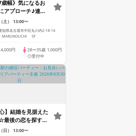
7歳幅》気になるお
にアプローチ♪連絡
70％超！
9（土）
13:00〜
知県名古屋市中区丸の内2-18-14
E MARUNOUCHI 5F
歳
4,000円
28〜35歳
1,000円
◎受付中
中心】結婚を見据えた
☆最後の恋を探す大
イベント♪
0（日）
13:00〜