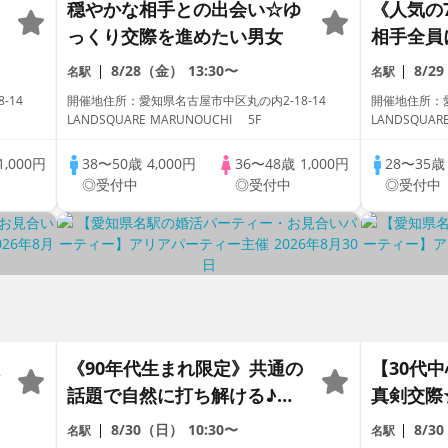
穏やかな相手との出会い☆ゆ
《人気の
っくり交際を進めたい男女
相手全員
先交換率
8/28（金）
13:30〜
8/2
名駅
名駅
8-14
開催地住所：愛知県名古屋市中区丸の内2-18-14
開催地住所：愛
LANDSQUARE MARUNOUCHI 5F
LANDSQUAR
1,000円
38〜50歳
4,000円
36〜48歳
1,000円
28〜35
◎受付中
◎受付中
◎受付中
《90年代生まれ限定》共通の
【30代
話題で自然に打ち解ける♪必
真剣交際
ず全員と話せる安心進行！
人の婚活
8/30（日）
10:30〜
8/3
名駅
名駅