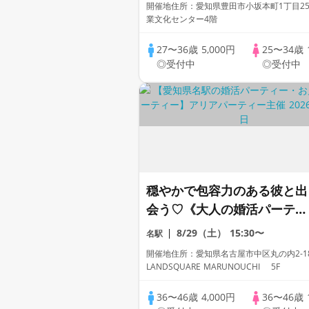
開催地住所：愛知県豊田市小坂本町1丁目25
業文化センター4階
27〜36歳
5,000円
25〜34歳
◎受付中
◎受付中
穏やかで包容力のある彼と出
会う♡《大人の婚活パーティ
ー》
8/29（土）
15:30〜
名駅
開催地住所：愛知県名古屋市中区丸の内2-1
LANDSQUARE MARUNOUCHI 5F
36〜46歳
4,000円
36〜46歳