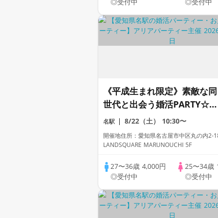
◎受付中
◎受付中
《平成生まれ限定》素敵な同
世代と出会う婚活PARTY☆結
婚に繋がる恋を始めません
8/22（土）
10:30〜
名駅
か？
開催地住所：愛知県名古屋市中区丸の内2-1
LANDSQUARE MARUNOUCHI 5F
27〜36歳
4,000円
25〜34歳
◎受付中
◎受付中