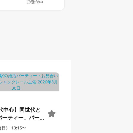
◎受付中
0代中心】同世代と
パーティー。パー
、いつまでも若く
0（日）
13:15〜