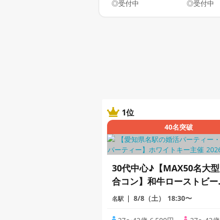
◎受付中
◎受付中
1位
40名突破
30代中心♪【MAX50名大型
合コン】和牛ローストビー
フと人気ドーナツのコラボ
8/8（土）
18:30〜
名駅
☆着席1対1全員会話/立食