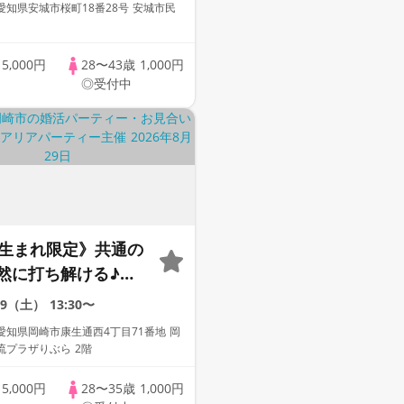
知県安城市桜町18番28号 安城市民
歳
5,000円
28〜43歳
1,000円
◎受付中
代生まれ限定》共通の
然に打ち解ける♪必
話せる安心進行！
29（土）
13:30〜
愛知県岡崎市康生通西4丁目71番地 岡
流プラザりぶら 2階
歳
5,000円
28〜35歳
1,000円