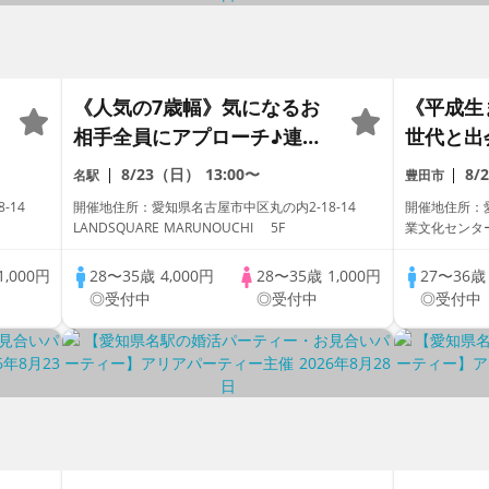
《人気の7歳幅》気になるお
《平成生
相手全員にアプローチ♪連絡
世代と出
先交換率70％超！
婚に繋が
8/23（日）
13:00〜
8/
名駅
豊田市
か？
8-14
開催地住所：愛知県名古屋市中区丸の内2-18-14
開催地住所：
LANDSQUARE MARUNOUCHI 5F
業文化センタ
1,000円
28〜35歳
4,000円
28〜35歳
1,000円
27〜36
◎受付中
◎受付中
◎受付中