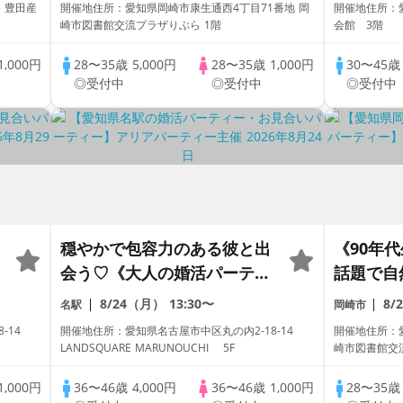
 豊田産
開催地住所：愛知県岡崎市康生通西4丁目71番地 岡
開催地住所：愛
崎市図書館交流プラザりぶら 1階
会館 3階
1,000円
28〜35歳
5,000円
28〜35歳
1,000円
30〜45
◎受付中
◎受付中
◎受付中
穏やかで包容力のある彼と出
《90年
会う♡《大人の婚活パーティ
話題で自
ー》
ず全員と
8/24（月）
13:30〜
8/
名駅
岡崎市
8-14
開催地住所：愛知県名古屋市中区丸の内2-18-14
開催地住所：
LANDSQUARE MARUNOUCHI 5F
崎市図書館交
1,000円
36〜46歳
4,000円
36〜46歳
1,000円
28〜35