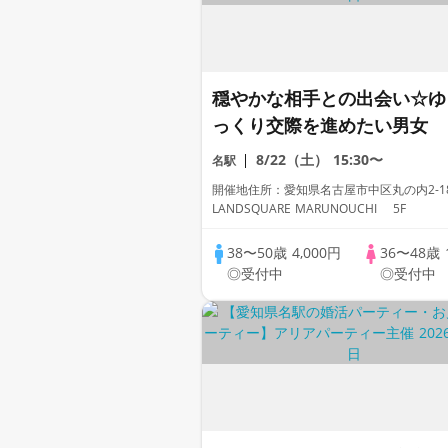
穏やかな相手との出会い☆ゆ
っくり交際を進めたい男女
8/22（土）
15:30〜
名駅
開催地住所：愛知県名古屋市中区丸の内2-1
LANDSQUARE MARUNOUCHI 5F
38〜50歳
4,000円
36〜48歳
◎受付中
◎受付中