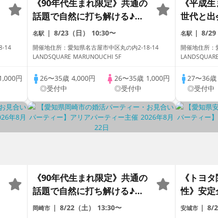
く
《90年代生まれ限定》共通の
《平成生
話題で自然に打ち解ける♪必
世代と出
ず全員と話せる安心進行！
婚に繋が
8/23（日）
10:30〜
8/2
名駅
名駅
か？
-14
開催地住所：愛知県名古屋市中区丸の内2-18-14
開催地住所：愛
LANDSQUARE MARUNOUCHI 5F
1,000円
26〜35歳
4,000円
26〜35歳
1,000円
27〜36
◎受付中
◎受付中
◎受付中
《90年代生まれ限定》共通の
《トヨタ
話題で自然に打ち解ける♪必
性》安定
ず全員と話せる安心進行！
る彼との婚
8/22（土）
13:30〜
8/
岡崎市
安城市