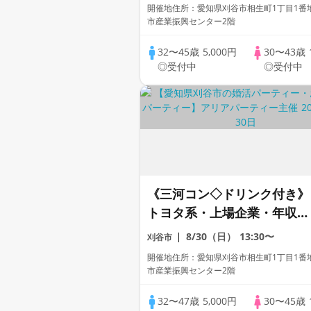
開催地住所：愛知県刈谷市相生町1丁目1番地
市産業振興センター2階
32〜45歳
5,000円
30〜43歳
◎受付中
◎受付中
《三河コン◇ドリンク付き》
トヨタ系・上場企業・年収
500万以上の頼れる男性♡
8/30（日）
13:30〜
刈谷市
開催地住所：愛知県刈谷市相生町1丁目1番地
市産業振興センター2階
32〜47歳
5,000円
30〜45歳