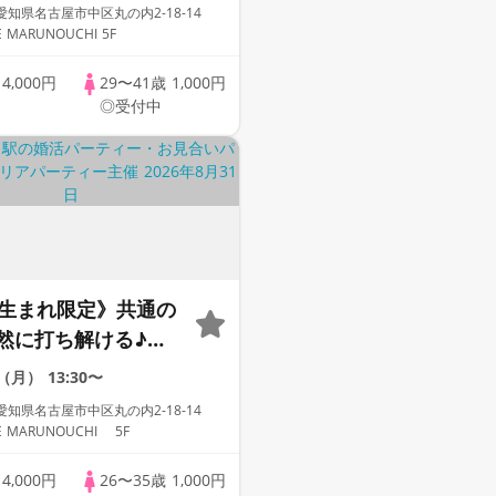
知県名古屋市中区丸の内2-18-14
LANDSQUARE MARUNOUCHI 5F
歳
4,000円
29〜41歳
1,000円
◎受付中
代生まれ限定》共通の
然に打ち解ける♪必
話せる安心進行！
1（月）
13:30〜
知県名古屋市中区丸の内2-18-14
E MARUNOUCHI 5F
歳
4,000円
26〜35歳
1,000円