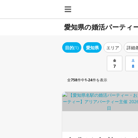
愛知県の婚活パーティ
目的
(1)
愛知県
エリア
詳細
金
土
7
8
全
758
件中
1-24
件を表示