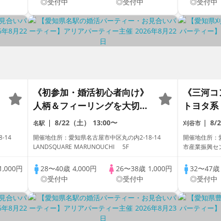
◎受付中
◎受付中
◎受付中
《初参加・婚活初心者向け》
《三河コ
人柄＆フィーリングを大切に
トヨタ系
した出会い♡
500万
8/22（土）
13:00〜
8/
名駅
刈谷市
8-14
開催地住所：愛知県名古屋市中区丸の内2-18-14
開催地住所：
LANDSQUARE MARUNOUCHI 5F
市産業振興セ
1,000円
28〜40歳
4,000円
26〜38歳
1,000円
32〜47
◎受付中
◎受付中
◎受付中