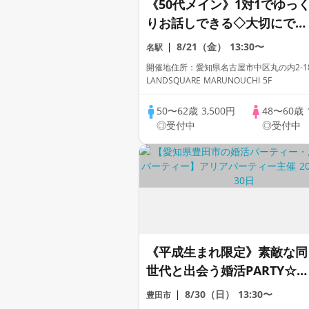
《50代メイン》1対1でゆっ
りお話しできる◇大切にでき
るお相手探し
8/21（金）
13:30〜
名駅
開催地住所：愛知県名古屋市中区丸の内2-18
LANDSQUARE MARUNOUCHI 5F
50〜62歳
3,500円
48〜60歳
◎受付中
◎受付中
《平成生まれ限定》素敵な同
世代と出会う婚活PARTY☆結
婚に繋がる恋を始めません
8/30（日）
13:30〜
豊田市
か？