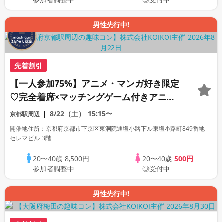
男性先行中!
先着割引
【一人参加75%】アニメ・マンガ好き限定
♡完全着席×マッチングゲーム付きアニメ
コン
8/22（土）
15:15〜
京都駅周辺
開催地住所：京都府京都市下京区東洞院通塩小路下ル東塩小路町849番地
セレマビル 3階
20〜40歳
8,500円
20〜40歳
500円
参加者調整中
◎受付中
男性先行中!