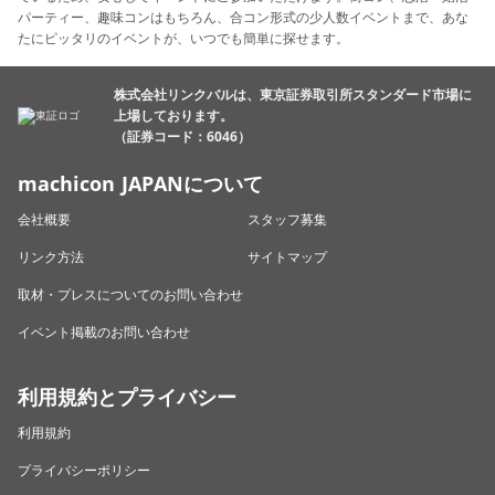
パーティー、趣味コンはもちろん、合コン形式の少人数イベントまで、あな
たにピッタリのイベントが、いつでも簡単に探せます。
株式会社リンクバルは、東京証券取引所スタンダード市場に
上場しております。
（証券コード：6046）
machicon JAPANについて
会社概要
スタッフ募集
リンク方法
サイトマップ
取材・プレスについてのお問い合わせ
イベント掲載のお問い合わせ
利用規約とプライバシー
利用規約
プライバシーポリシー