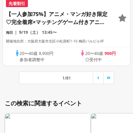
先着割引
【一人参加75%】アニメ・マンガ好き限定
♡完全着席×マッチングゲーム付きアニメ
コン
9/19（土）
13:45〜
梅田
開催地住所：大阪府大阪市北区小松原町1-10 梅田パルビル9F
20〜40歳
8,900円
20〜40歳
900円
参加者調整中
◎受付中
1/81
この検索に関連するイベント