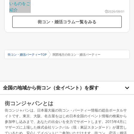
2026/08/01
街コン・婚活コラム一覧をみる
街コン・婚活パーティーTOP
関西地方の街コン・婚活パーティー
全国の地域から街コン（全イベント）を探す
街コンジャパンとは
街コンジャパンは、日本最大級の街コン・パーティー情報の総合ポータルサ
イトです。東京、大阪、名古屋をはじめ日本全国のイベント情報の検索から
参加申し込みまで、あなたの出会いを全力でサポートします。2015年4月に
マザーズに上場した株式会社リンクバル（現：東証スタンダード）が運営し
ているため、安心してイベントにご参加いただけます。街コン、恋活・婚活