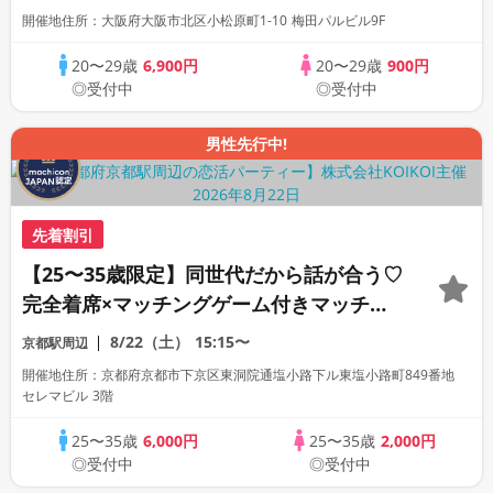
開催地住所：大阪府大阪市北区小松原町1-10 梅田パルビル9F
20〜29歳
6,900円
20〜29歳
900円
◎受付中
◎受付中
男性先行中!
先着割引
【25〜35歳限定】同世代だから話が合う♡
完全着席×マッチングゲーム付きマッチン
グコン
8/22（土）
15:15〜
京都駅周辺
開催地住所：京都府京都市下京区東洞院通塩小路下ル東塩小路町849番地
セレマビル 3階
25〜35歳
6,000円
25〜35歳
2,000円
◎受付中
◎受付中