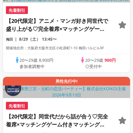
先着割引
【20代限定】アニメ・マンガ好き同世代で
盛り上がる♡完全着席×マッチングゲーム
付きアニメコン
8/29（土）
13:45〜
梅田
開催地住所：大阪府大阪市北区小松原町1-10 梅田パルビル9F
20〜29歳
8,900円
20〜29歳
900円
参加者調整中
◎受付中
男性先行中!
先着割引
【20代限定】同世代だから話が合う♡完全
着席×マッチングゲーム付きマッチングコ
ン