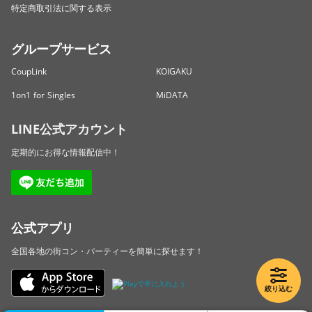
特定商取引法に関する表示
グループサービス
CoupLink
KOIGAKU
1on1 for Singles
MiDATA
LINE公式アカウント
定期的にお得な情報配信中！
公式アプリ
全国各地の街コン・パーティーを簡単に探せます！
絞り込む