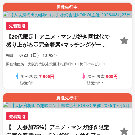
男性先行中!
先着割引
【20代限定】アニメ・マンガ好き同世代で
盛り上がる♡完全着席×マッチングゲーム
付きアニメコン
8/23（日）
13:45〜
梅田
開催地住所：大阪府大阪市北区小松原町1-10 梅田パルビル9F
20〜29歳
7,900円
20〜29歳
900円
◎受付中
◎受付中
男性先行中!
先着割引
【一人参加75%】アニメ・マンガ好き限定