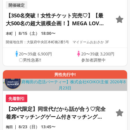
開催確定
【350名突破！女性チケット完売♡】【最
大500名の超大規模企画！】MEGA LOVE
FES～恋が動き出す出会いの祭典～
8/15（土）
18:00〜
本町
開催地住所：大阪府中央区本町橋2番5号 マイドームおおさか 3F
20〜39歳
6,900円
20〜39歳
3,200円
〇男性急募‼
参加者調整中
男性先行中!
先着割引
【20代限定】同世代だから話が合う♡完全
着席×マッチングゲーム付きマッチングコ
ン
8/23（日）
13:45〜
梅田