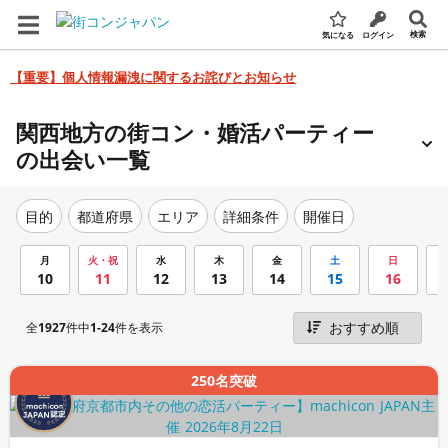
検索
気になる
ログイン
【重要】個人情報漏洩に関するお詫びとお知らせ
関西地方の街コン・婚活パーティー
の出会い一覧
エリア
詳細条件
開催日
目的
都道府県
月
火・祝
水
木
金
土
日
10
11
12
13
14
15
16
全
1927
件中
1-24
件を表示
250名突破