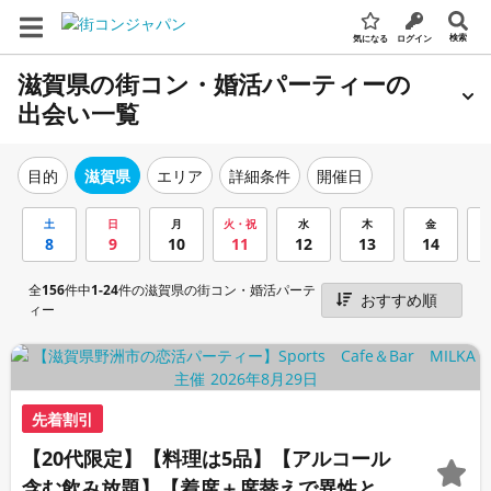
検索
気になる
ログイン
滋賀県の街コン・婚活パーティーの
出会い一覧
エリア
詳細条件
開催日
目的
滋賀県
土
日
月
火・祝
水
木
金
8
9
10
11
12
13
14
全
156
件中
1-24
件の滋賀県の街コン・婚活パーテ
ィー
先着割引
【20代限定】【料理は5品】【アルコール
含む飲み放題】【着席＋席替えで異性と出