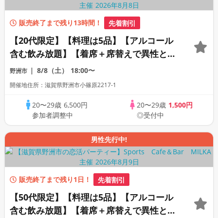
販売終了まで残り13時間！
先着割引
【20代限定】【料理は5品】【アルコール
含む飲み放題】【着席＋席替えで異性と出
会える♡】特別な空間でサクッと恋活♪
8/8（土）
18:00〜
野洲市
開催地住所：滋賀県野洲市小篠原2217-1
20〜29歳
6,500円
20〜29歳
1,500円
参加者調整中
◎受付中
男性先行中!
販売終了まで残り1日！
先着割引
【50代限定】【料理は5品】【アルコール
含む飲み放題】【着席＋席替えで異性と出