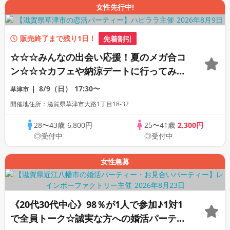
女性先行中!
販売終了まで残り1日！
先着割引
☆☆☆みんなの出会い応援！夏のメガ合コ
ン☆☆☆カフェや納涼デートに行ってみた
い♪♪理想の年の差で楽しく恋活パーティ
8/9（日）
17:30〜
草津市
ー♪♪個性いろいろ♪♪人柄いろいろ♪♪業界
開催地住所：滋賀県草津市大路1丁目18-32
いろいろ☆美味しいドリンクつき☆連絡交
換自由
28〜43歳
6,800円
25〜41歳
2,300円
◎受付中
◎受付中
女性急募
《20代30代中心》98％が1人で参加♪1対1
で全員トーク☆誠実な方への婚活パーティ