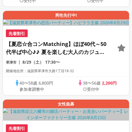
◎受付中
◎受付中
男性先行中!
先着割引
【夏恋☆合コンMatching】ほぼ40代～50
代半ば中心♪♪ 夏を楽しむ大人のカジュア
ル恋活♪♪ お友達から仲良くなってカフェ
8/29（土）
17:30〜
草津市
やランチデートへ♪♪ 美味しいドリンク＆
開催地住所：滋賀県草津市大路1丁目18-32
ライトフード付き♪♪ 投票なし♪♪
40〜58歳
6,800円
38〜56歳
2,200円
参加者調整中
◎受付中
女性急募
先着割引