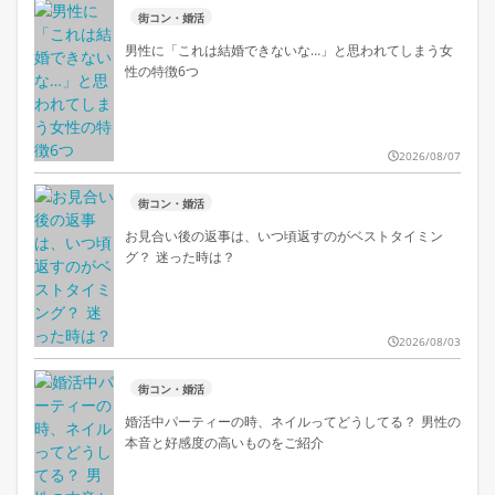
街コン・婚活
男性に「これは結婚できないな…」と思われてしまう女
性の特徴6つ
2026/08/07
街コン・婚活
お見合い後の返事は、いつ頃返すのがベストタイミン
グ？ 迷った時は？
2026/08/03
街コン・婚活
婚活中パーティーの時、ネイルってどうしてる？ 男性の
本音と好感度の高いものをご紹介