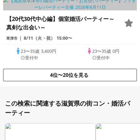
【20代30代中心編】個室婚活パーティー～
真剣な出会い～
8/11（火・祝）
15:00〜
草津市
23〜35歳
3,400円
23〜35歳
0円
◎受付中
◎受付中
4位〜20位を見る
この検索に関連する滋賀県の街コン・婚活パ
ーティー