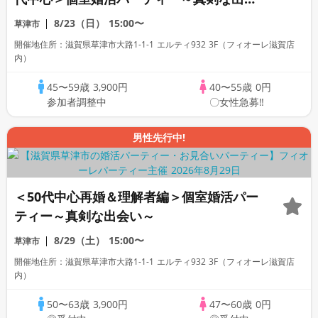
い～
8/23（日）
15:00〜
草津市
開催地住所：滋賀県草津市大路1-1-1 エルティ932 3F（フィオーレ滋賀店
内）
45〜59歳
3,900円
40〜55歳
0円
参加者調整中
〇女性急募‼
男性先行中!
＜50代中心再婚＆理解者編＞個室婚活パー
ティー～真剣な出会い～
8/29（土）
15:00〜
草津市
開催地住所：滋賀県草津市大路1-1-1 エルティ932 3F（フィオーレ滋賀店
内）
50〜63歳
3,900円
47〜60歳
0円