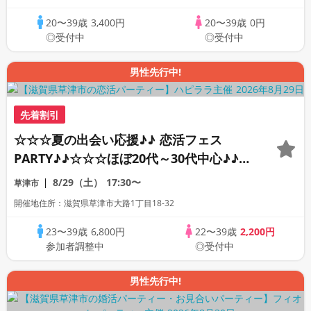
20〜39歳
3,400円
20〜39歳
0円
◎受付中
◎受付中
男性先行中!
先着割引
☆☆☆夏の出会い応援♪♪ 恋活フェス
PARTY♪♪☆☆☆ほぼ20代～30代中心♪♪理
想の年の差で楽しく恋活パーティー♪♪個
8/29（土）
17:30〜
草津市
性いろいろ♪♪人柄いろいろ♪♪美味しいド
開催地住所：滋賀県草津市大路1丁目18-32
リンク＆フードつき♪♪連絡交換自由☆
23〜39歳
6,800円
22〜39歳
2,200円
参加者調整中
◎受付中
男性先行中!