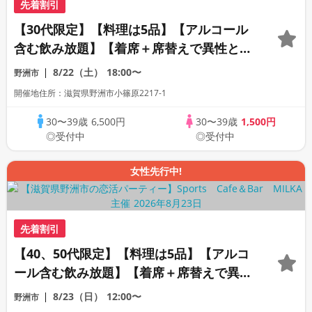
先着割引
【30代限定】【料理は5品】【アルコール
含む飲み放題】【着席＋席替えで異性と出
会える♡】特別な空間でサクッと恋活♪
8/22（土）
18:00〜
野洲市
開催地住所：滋賀県野洲市小篠原2217-1
30〜39歳
6,500円
30〜39歳
1,500円
◎受付中
◎受付中
女性先行中!
先着割引
【40、50代限定】【料理は5品】【アルコ
ール含む飲み放題】【着席＋席替えで異性
と出会える♡】特別な空間でサクッと恋活
8/23（日）
12:00〜
野洲市
♪