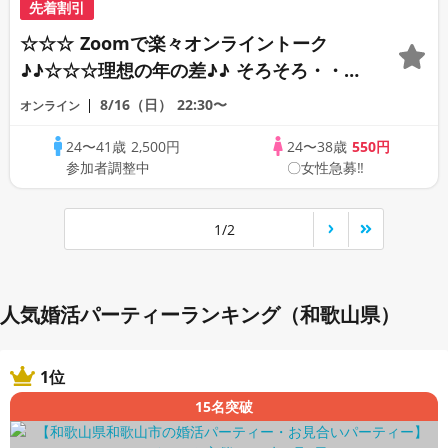
先着割引
☆☆☆ Zoomで楽々オンライントーク
♪♪☆☆☆理想の年の差♪♪ そろそろ・・・
素敵な恋人見つけたい♪ ♪☆カジュアルな
8/16（日）
22:30〜
オンライン
オンライン婚活☆全国の方が対象☆司会進
24〜41歳
2,500円
24〜38歳
550円
行あり♪♪
参加者調整中
〇女性急募‼
1/2
人気婚活パーティーランキング（和歌山県）
1位
15名突破