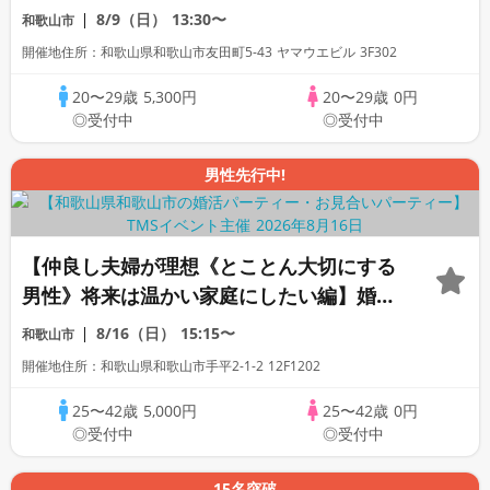
8/9（日）
13:30〜
和歌山市
開催地住所：和歌山県和歌山市友田町5-43 ヤマウエビル 3F302
20〜29歳
5,300円
20〜29歳
0円
◎受付中
◎受付中
男性先行中!
【仲良し夫婦が理想《とことん大切にする
男性》将来は温かい家庭にしたい編】婚活
パーティー・街コン ～真剣な出会い～
8/16（日）
15:15〜
和歌山市
開催地住所：和歌山県和歌山市手平2-1-2 12F1202
25〜42歳
5,000円
25〜42歳
0円
◎受付中
◎受付中
15名突破