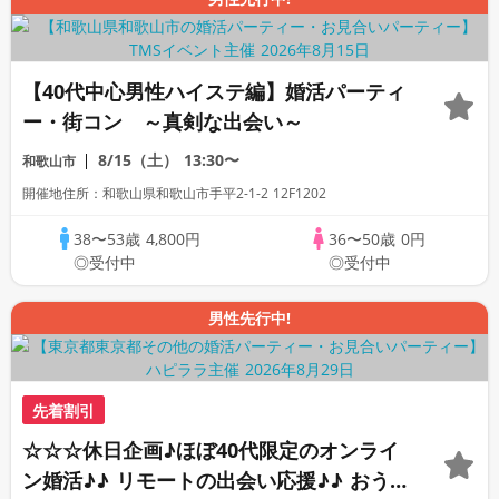
【40代中心男性ハイステ編】婚活パーティ
ー・街コン ～真剣な出会い～
8/15（土）
13:30〜
和歌山市
開催地住所：和歌山県和歌山市手平2-1-2 12F1202
38〜53歳
4,800円
36〜50歳
0円
◎受付中
◎受付中
男性先行中!
先着割引
☆☆☆休日企画♪ほぼ40代限定のオンライ
ン婚活♪♪ リモートの出会い応援♪♪ おう