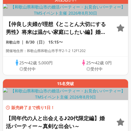
【仲良し夫婦が理想《とことん大切にする
男性》将来は温かい家庭にしたい編】婚活
パーティー・街コン ～真剣な出会い～
8/30（日）
15:15〜
和歌山市
開催地住所：和歌山県和歌山市手平2-1-2 12F1202
25〜42歳
5,000円
25〜42歳
0円
◎受付中
◎受付中
15名突破
販売終了まで残り1日！
【同年代の人と出会える♪20代限定編】婚
活パーティー～真剣な出会い～