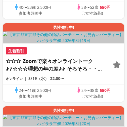
☆ 司会進行あり♪♪ THE 43s ONLINE
40〜53歳
2,500円
38〜52歳
550円
PARTY!!
参加者調整中
〇女性急募‼
男性先行中!
先着割引
☆☆☆ Zoomで楽々オンライントーク
♪♪☆☆☆理想の年の差♪♪ そろそろ・・・
素敵な恋人見つけたい♪ ♪☆カジュアルな
8/19（水）
22:00〜
オンライン
オンライン婚活☆全国の方が対象☆司会進
24〜41歳
2,500円
24〜38歳
550円
行あり♪♪
参加者調整中
〇女性急募‼
男性先行中!