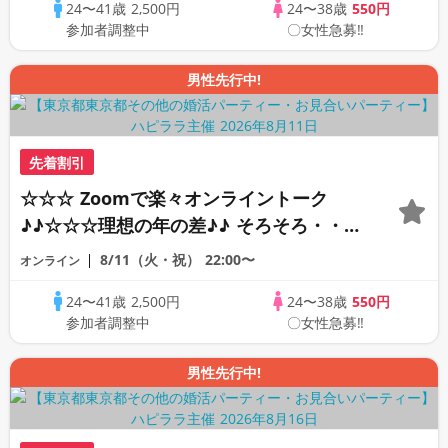
24〜41歳
2,500円
24〜38歳
550円
行あり♪♪
参加者調整中
〇女性急募‼
男性先行中!
先着割引
☆☆☆ Zoomで楽々オンライントーク
♪♪☆☆☆理想の年の差♪♪ そろそろ・・・
素敵な恋人見つけたい♪ ♪☆カジュアルな
8/11（火・祝）
22:00〜
オンライン
オンライン婚活☆全国の方が対象☆司会進
24〜41歳
2,500円
24〜38歳
550円
行あり♪♪
参加者調整中
〇女性急募‼
男性先行中!