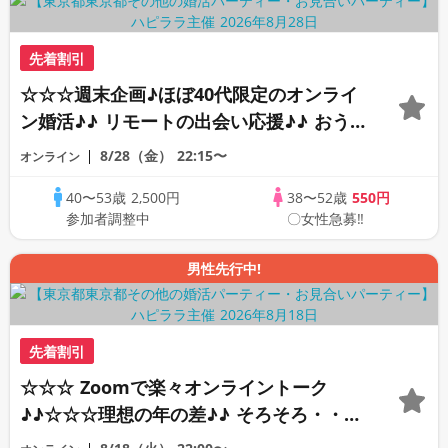
先着割引
☆☆☆週末企画♪ほぼ40代限定のオンライ
ン婚活♪♪ リモートの出会い応援♪♪ おう
ちで乾杯しませんか♪♪ ☆全国の方が対象
8/28（金）
22:15〜
オンライン
☆ 司会進行あり♪♪ THE 43s ONLINE
40〜53歳
2,500円
38〜52歳
550円
PARTY!!
参加者調整中
〇女性急募‼
男性先行中!
先着割引
☆☆☆ Zoomで楽々オンライントーク
♪♪☆☆☆理想の年の差♪♪ そろそろ・・・
素敵な恋人見つけたい♪ ♪☆カジュアルな