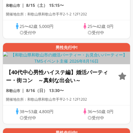
パーティー・街コン ～真剣な出会い～
8/15（土）
15:15〜
和歌山市
開催地住所：和歌山県和歌山市手平2-1-2 12F1202
25〜42歳
5,000円
25〜42歳
0円
◎受付中
◎受付中
男性先行中!
【40代中心男性ハイステ編】婚活パーティ
ー・街コン ～真剣な出会い～
8/16（日）
13:30〜
和歌山市
開催地住所：和歌山県和歌山市手平2-1-2 12F1202
38〜53歳
4,800円
36〜50歳
0円
◎受付中
◎受付中
男性先行中!