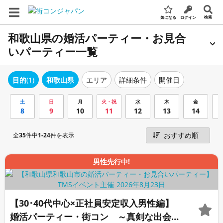
検索
気になる
ログイン
和歌山県の婚活パーティー・お見合
いパーティー一覧
エリア
詳細条件
開催日
目的
(1)
和歌山県
土
日
月
火・祝
水
木
金
8
9
10
11
12
13
14
全
35
件中
1-24
件を表示
男性先行中!
【30･40代中心×正社員安定収入男性編】
婚活パーティー・街コン ～真剣な出会い