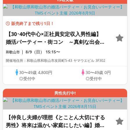
販売終了まで残り1日！
【30･40代中心×正社員安定収入男性編】
婚活パーティー・街コン ～真剣な出会い
～
8/9（日）
15:15〜
和歌山市
開催地住所：和歌山県和歌山市友田町5-43 ヤマウエビル 3F302
30〜49歳
4,800円
30〜49歳
0円
◎受付中
◎受付中
男性先行中!
【仲良し夫婦が理想《とことん大切にする
男性》将来は温かい家庭にしたい編】婚活