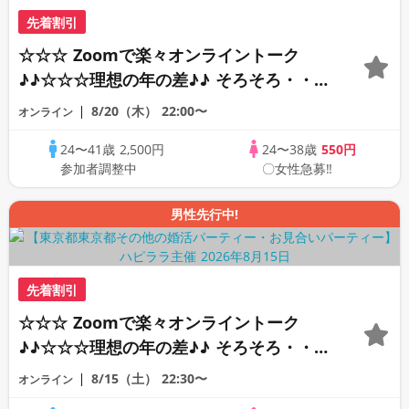
先着割引
☆☆☆ Zoomで楽々オンライントーク
♪♪☆☆☆理想の年の差♪♪ そろそろ・・・
素敵な恋人見つけたい♪ ♪☆カジュアルな
8/20（木）
22:00〜
オンライン
オンライン婚活☆全国の方が対象☆司会進
24〜41歳
2,500円
24〜38歳
550円
行あり♪♪
参加者調整中
〇女性急募‼
男性先行中!
先着割引
☆☆☆ Zoomで楽々オンライントーク
♪♪☆☆☆理想の年の差♪♪ そろそろ・・・
素敵な恋人見つけたい♪ ♪☆カジュアルな
8/15（土）
22:30〜
オンライン
オンライン婚活☆全国の方が対象☆司会進