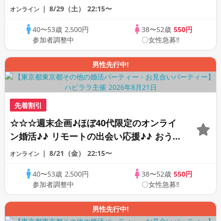
ちで乾杯しませんか♪♪ ☆全国の方が対象
8/29（土）
22:15〜
オンライン
☆ 司会進行あり♪♪ THE 44s ONLINE
40〜53歳
2,500円
38〜52歳
550円
PARTY!!
参加者調整中
〇女性急募‼
男性先行中!
先着割引
☆☆☆週末企画♪ほぼ40代限定のオンライ
ン婚活♪♪ リモートの出会い応援♪♪ おう
ちで乾杯しませんか♪♪ ☆全国の方が対象
8/21（金）
22:15〜
オンライン
☆ 司会進行あり♪♪ THE 42s ONLINE
40〜53歳
2,500円
38〜52歳
550円
PARTY!!
参加者調整中
〇女性急募‼
男性先行中!