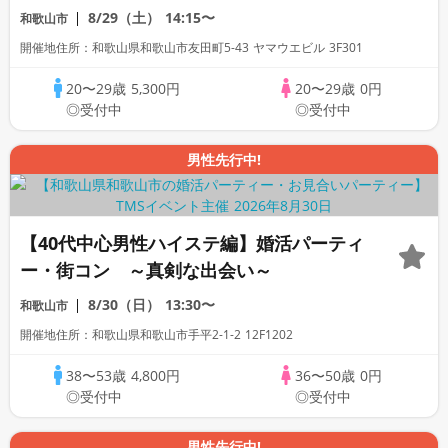
8/29（土）
14:15〜
和歌山市
開催地住所：和歌山県和歌山市友田町5-43 ヤマウエビル 3F301
20〜29歳
5,300円
20〜29歳
0円
◎受付中
◎受付中
男性先行中!
【40代中心男性ハイステ編】婚活パーティ
ー・街コン ～真剣な出会い～
8/30（日）
13:30〜
和歌山市
開催地住所：和歌山県和歌山市手平2-1-2 12F1202
38〜53歳
4,800円
36〜50歳
0円
◎受付中
◎受付中
男性先行中!