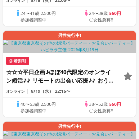
8/18（火）
22:00〜
オンライン
オンライン婚活☆全国の方が対象☆司会進
24〜41歳
2,500円
24〜38歳
550円
行あり♪♪
参加者調整中
〇女性急募‼
男性先行中!
先着割引
☆☆☆平日企画♪ほぼ40代限定のオンライ
ン婚活♪♪ リモートの出会い応援♪♪ おう
ちで乾杯しませんか♪♪ ☆全国の方が対象
8/19（水）
22:15〜
オンライン
☆ 司会進行あり♪♪ THE 42s ONLINE
40〜53歳
2,500円
38〜52歳
550円
PARTY!!
参加者調整中
〇女性急募‼
男性先行中!