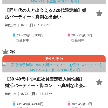
【同年代の人と出会える♪20代限定編】婚
活パーティー～真剣な出会い～
8/9（日）
13:30〜
和歌山市
20〜29歳
5,300円
20〜29歳
0円
◎受付中
◎受付中
2位
男性先行中!
【30･40代中心×正社員安定収入男性編】
婚活パーティー・街コン ～真剣な出会い
～
8/23（日）
15:15〜
和歌山市
30〜49歳
4,800円
30〜49歳
0円