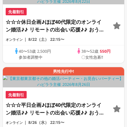
先着割引
☆☆☆休日企画♪ほぼ40代限定のオンライ
ン婚活♪♪ リモートの出会い応援♪♪ おう
ちで乾杯しませんか♪♪ ☆全国の方が対象
8/22（土）
22:15〜
オンライン
☆ 司会進行あり♪♪ THE 43s ONLINE
40〜53歳
2,500円
38〜52歳
550円
PARTY!!
参加者調整中
〇女性急募‼
男性先行中!
先着割引
☆☆☆平日企画♪ほぼ40代限定のオンライ
ン婚活♪♪ リモートの出会い応援♪♪ おう
ちで乾杯しませんか♪♪ ☆全国の方が対象
8/26（水）
22:15〜
オンライン