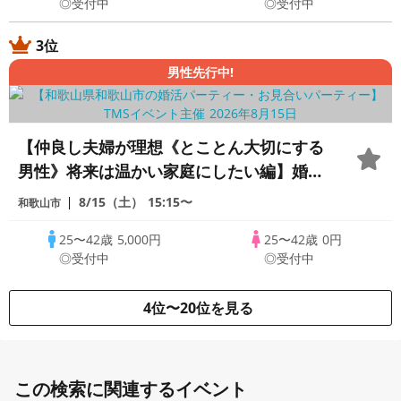
◎受付中
◎受付中
3位
男性先行中!
【仲良し夫婦が理想《とことん大切にする
男性》将来は温かい家庭にしたい編】婚活
パーティー・街コン ～真剣な出会い～
8/15（土）
15:15〜
和歌山市
25〜42歳
5,000円
25〜42歳
0円
◎受付中
◎受付中
4位〜20位を見る
この検索に関連するイベント