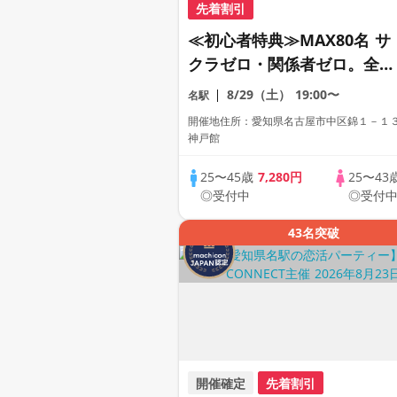
先着割引
≪初心者特典≫MAX80名 サ
クラゼロ・関係者ゼロ。全員
が正規応募のプレミアビッグ
8/29（土）
19:00〜
名駅
フェス。。
開催地住所：愛知県名古屋市中区錦１－１
神戸館
25〜45歳
7,280円
25〜43
◎受付中
◎受付
43名突破
開催確定
先着割引