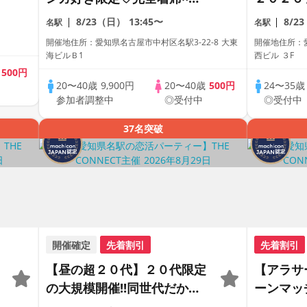
ッチングゲーム付きアニメコ
恋活パー
8/23（日）
13:45〜
8/2
名駅
名駅
ン
ラサー世
開催地住所：愛知県名古屋市中村区名駅3-22-8 大東
開催地住所：愛
も多数】
海ビルＢ1
西ビル ３F
歳
500円
20〜40歳
9,900円
20〜40歳
500円
24〜35
参加者調整中
◎受付中
◎受付中
37名突破
開催確定
先着割引
先着割引
【昼の超２０代】２０代限定
【アラサ
の大規模開催!!同世代だから
ーンマッ
距離が縮まる２０代だけの大
ュ〜〜ッ