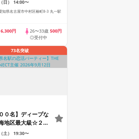
3（日）
14:00〜
【1人参加も多数】
知県名古屋市中村区椿町8-3 丸一駅
題付き】【駅近】
歳
6,300円
26〜33歳
500円
◎受付中
73名突破
００名】ディープな
海地区最大級☆２０
サー世代の恋活パー
2（土）
19:30〜