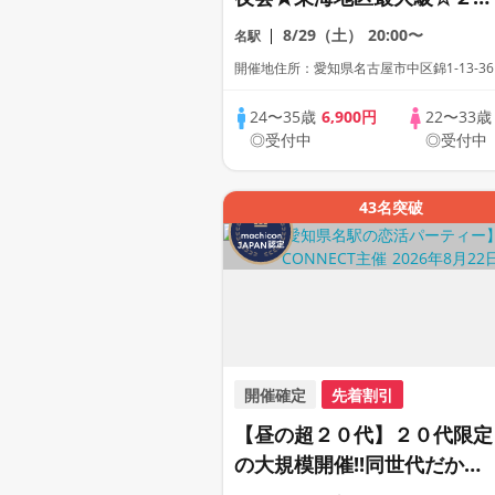
代＆アラサー世代の恋活パー
8/29（土）
20:00〜
名駅
ティー【１人参加も多数】
開催地住所：愛知県名古屋市中区錦1-13-36
【駅近】
24〜35歳
6,900円
22〜33
◎受付中
◎受付中
43名突破
開催確定
先着割引
【昼の超２０代】２０代限定
の大規模開催!!同世代だから
距離が縮まる２０代だけの大