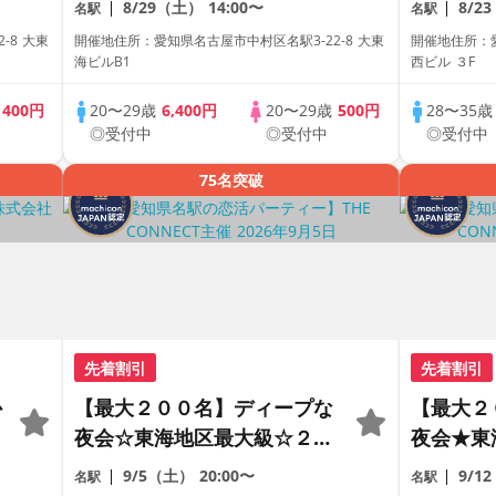
8/29（土）
14:00〜
8/2
名駅
名駅
合コン♡【１人参加も多数】
定の恋活
-8 大東
開催地住所：愛知県名古屋市中村区名駅3-22-8 大東
開催地住所：愛
【駅近】
【飲み放
海ビルB1
西ビル ３F
歳
400円
20〜29歳
6,400円
20〜29歳
500円
28〜35
◎受付中
◎受付中
◎受付中
75名突破
先着割引
先着割引
か
【最大２００名】ディープな
【最大２
夜会☆東海地区最大級☆２０
夜会★東
代＆アラサー世代の恋活パー
代＆アラ
9/5（土）
20:00〜
9/1
名駅
名駅