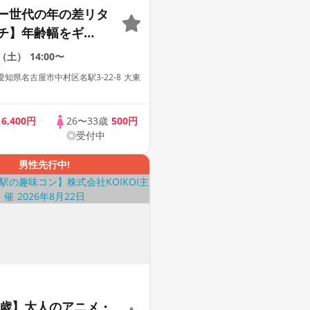
ー世代の年の差リタ
チ】年齢幅をギ
と絞ったアラサー限
9（土）
14:00〜
【１人参加も多数】
知県名古屋市中村区名駅3-22-8 大東
題付き】【駅近】
歳
6,400円
26〜33歳
500円
◎受付中
男性先行中!
50歳】大人のアニメ・