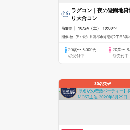
ラグコン｜夜の遊園地貸
PR
り大合コン
10/24（土）
19:00〜
蒲郡市
開催地住所：愛知県蒲郡市海陽町2丁目3番
20歳〜
6,000円
20歳〜
3
◎受付中
◎受付中
30名突破