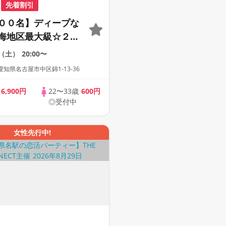
先着割引
００名】ディープな
海地区最大級☆２０
サー世代の恋活パー
2（土）
20:00〜
１人参加も多数】
知県名古屋市中区錦1-13-36
歳
6,900円
22〜33歳
600円
◎受付中
女性先行中!