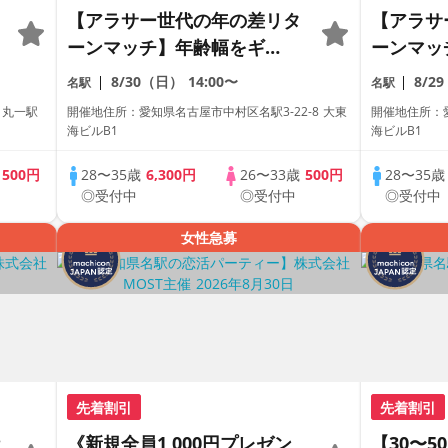
【アラサー世代の年の差リタ
【アラサ
ーンマッチ】年齢幅をギ
ーンマッ
ュ〜〜ッと絞ったアラサー限
ュ〜〜ッ
8/30（日）
14:00〜
8/2
名駅
名駅
定の恋活【1人参加も多数】
定の恋活
 丸一駅
開催地住所：愛知県名古屋市中村区名駅3-22-8 大東
開催地住所：愛
【飲み放題付き】【駅近】
【飲み放
海ビルB1
海ビルB1
歳
500円
28〜35歳
6,300円
26〜33歳
500円
28〜35
◎受付中
◎受付中
◎受付中
女性急募
先着割引
先着割引
《新規全員1,000円プレゼン
【30〜