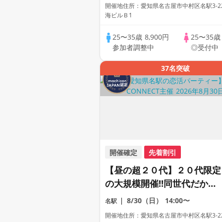
コン
開催地住所：愛知県名古屋市中村区名駅3-22
海ビルＢ1
25〜35歳
8,900円
25〜35
参加者調整中
◎受付中
37名突破
開催確定
先着割引
【昼の超２０代】２０代限定
の大規模開催!!同世代だから
距離が縮まる２０代だけの大
8/30（日）
14:00〜
名駅
合コン♡【１人参加も多数】
開催地住所：愛知県名古屋市中村区名駅3-22