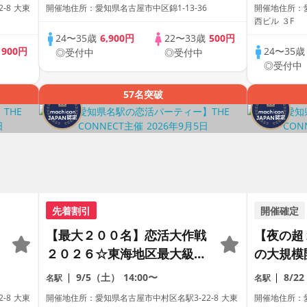
ティー【１人参加も多数】
ティー【
-8 大東
開催地住所：愛知県名古屋市中区錦1-13-36
開催地住所：愛
【駅近】
【駅近】
西ビル ３F
24〜35歳
6,900円
22〜33歳
500円
歳
900円
24〜35
◎受付中
◎受付中
◎受付中
57名突破
先着割引
開催確定
【最大２００名】恋活大作戦
【夜の超
２０２６☆東海地区最大級の
の大規模
恋活パーティー【２０代＆ア
距離が縮
9/5（土）
14:00〜
8/2
名駅
名駅
ラサー世代中心】【１人参加
合コン♡
-8 大東
開催地住所：愛知県名古屋市中村区名駅3-22-8 大東
開催地住所：愛