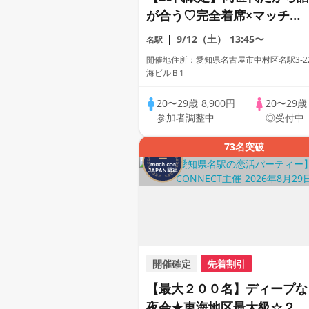
が合う♡完全着席×マッチン
グゲーム付きマッチングコン
9/12（土）
13:45〜
名駅
開催地住所：愛知県名古屋市中村区名駅3-22
海ビルＢ1
20〜29歳
8,900円
20〜29
参加者調整中
◎受付中
73名突破
開催確定
先着割引
【最大２００名】ディープな
夜会★東海地区最大級☆２０