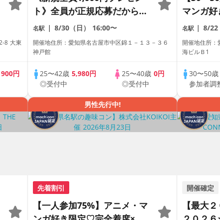
ト》全員が正規応募だから安
マンガ好
心。本気で出会いたい人だけ
マッチン
8/30（日）
16:00〜
8/2
名駅
名駅
が集まるサクラゼロ街コン。
コン
-8 大東
開催地住所：愛知県名古屋市中区錦１－１３－３６
開催地住所：愛
神戸館
海ビルＢ1
歳
900円
25〜42歳
5,980円
25〜40歳
0円
30〜50
◎受付中
◎受付中
参加者調
男性先行中!
先着割引
開催確定
【一人参加75%】アニメ・マ
【最大２
ンガ好き限定♡完全着席×マ
２０２６