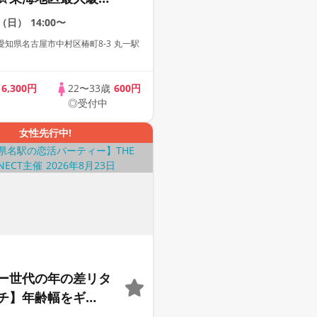
ティー【２０代＆ア
3（日）
14:00〜
代中心】【１人参加
知県名古屋市中村区椿町8-3 丸一駅
【駅近】
歳
6,300円
22〜33歳
600円
◎受付中
女性先行中!
ー世代の年の差リタ
チ】年齢幅をギ
と絞ったアラサー限