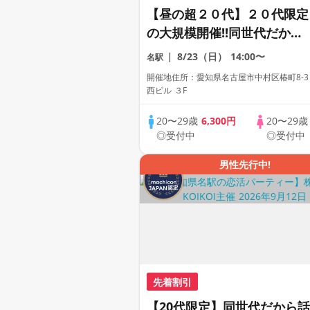
【昼の超２０代】２０代限定
の大規模開催!!同世代だから
距離が縮まる２０代だけの大
8/23（日）
14:00〜
名駅
合コン♡【１人参加も多数】
開催地住所：愛知県名古屋市中村区椿町8-3
【駅近】
西ビル ３F
20〜29歳
6,300円
20〜29
◎受付中
◎受付中
男性先行中!
先着割引
【20代限定】同世代だから話