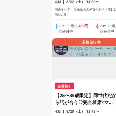
8/22（土）
14:00〜
名駅
合コン♡【１人参加も多数】
開催地住所：愛知県名古屋市中村区名駅3-22
【駅近】
海ビルB1
20〜29歳
6,400円
20〜29
◎受付中
◎受付中
男性先行中!
先着割引
【25〜35歳限定】同世代だ
ら話が合う♡完全着席×マッ
チングゲーム付きマッチング
8/29（土）
13:45〜
名駅