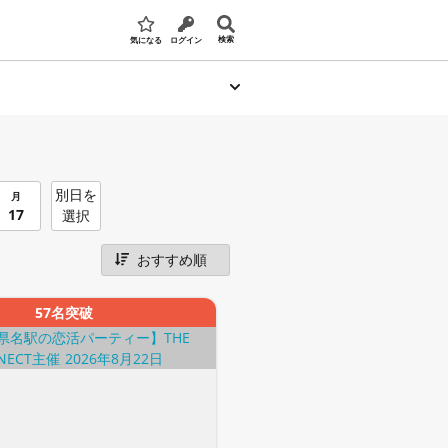
検索
気になる
ログイン
別日を
月
17
選択
57名突破