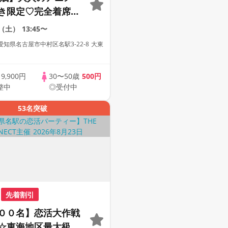
き限定♡完全着席×
グゲーム付きアニメ
2（土）
13:45〜
知県名古屋市中村区名駅3-22-8 大東
歳
9,900円
30〜50歳
500円
整中
◎受付中
53名突破
先着割引
００名】恋活大作戦
☆東海地区最大級の