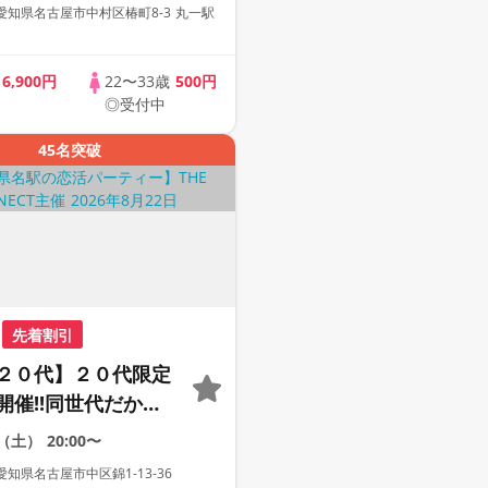
１人参加も多数】
知県名古屋市中村区椿町8-3 丸一駅
歳
6,900円
22〜33歳
500円
◎受付中
45名突破
先着割引
２０代】２０代限定
開催!!同世代だから
まる２０代だけの大
2（土）
20:00〜
【１人参加も多数】
知県名古屋市中区錦1-13-36