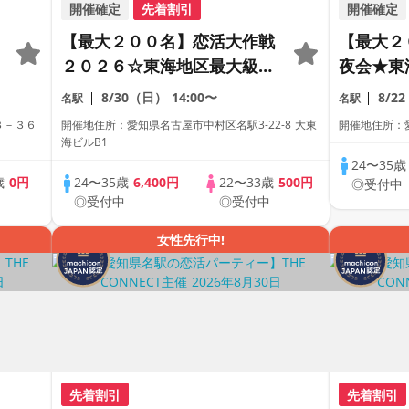
開催確定
先着割引
開催確定
【最大２００名】恋活大作戦
【最大２
２０２６☆東海地区最大級の
夜会★東
恋活パーティー【２０代＆ア
代＆アラ
8/30（日）
14:00〜
8/2
名駅
名駅
ラサー世代中心】【１人参加
ティー【
３－３６
開催地住所：愛知県名古屋市中村区名駅3-22-8 大東
開催地住所：愛
も多数】【駅近】
【駅近】
海ビルB1
24〜35
歳
0円
24〜35歳
6,400円
22〜33歳
500円
◎受付中
中
◎受付中
◎受付中
女性先行中!
先着割引
先着割引