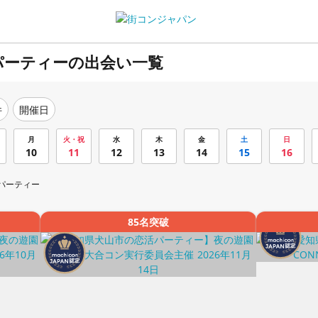
パーティーの出会い一覧
件
開催日
月
火・祝
水
木
金
土
日
10
11
12
13
14
15
16
パーティー
85名突破