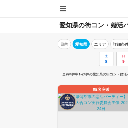
愛知県の街コン・婚活
目的
愛知県
エリア
詳細条
土
日
8
9
全
994
件中
1-24
件の愛知県の街コン・婚活
95名突破