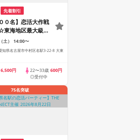
先着割引
００名】恋活大作戦
☆東海地区最大級の
ティー【２０代＆ア
2（土）
14:00〜
代中心】【１人参加
知県名古屋市中村区名駅3-22-8 大東
【駅近】
歳
6,500円
22〜33歳
600円
◎受付中
75名突破