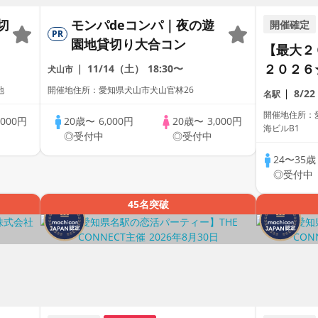
切
モンパdeコンパ｜夜の遊
開催確定
PR
園地貸切り大合コン
【最大２
２０２６
11/14（土）
18:30〜
犬山市
恋活パー
地
開催地住所：愛知県犬山市犬山官林26
8/2
名駅
ラサー世
開催地住所：愛
,000円
20歳〜
6,000円
20歳〜
3,000円
も多数】
海ビルB1
◎受付中
◎受付中
24〜35
◎受付中
45名突破