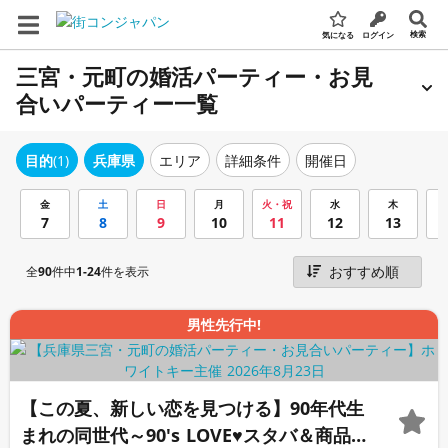
検索
気になる
ログイン
三宮・元町の婚活パーティー・お見
合いパーティー一覧
エリア
詳細条件
開催日
目的
(1)
兵庫県
金
土
日
月
火・祝
水
木
7
8
9
10
11
12
13
全
90
件中
1-24
件を表示
男性先行中!
【この夏、新しい恋を見つける】90年代生
まれの同世代～90's LOVE♥スタバ＆商品