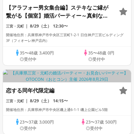
【アラフォー男女集合編】ステキなご縁が
繋がる【個室】婚活パーティー～真剣な出
会い～
8/29（土）
12:30〜
三宮・元町
開催地住所：兵庫県神戸市中央区三宮町1-2-1 日住神戸三宮ビルディング
3F（フィオーレ神戸店内）
35〜48歳
3,400円
35〜48歳
0円
◎受付中
◎受付中
恋する同年代限定編
8/29（土）
14:15〜
三宮・元町
開催地住所：兵庫県神戸市中央区磯上通6-1-1 磯上公園ビル5階
23〜37歳
3,000円
23〜37歳
500円
◎受付中
◎受付中