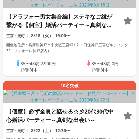
【アラフォー男女集合編】ステキなご縁が
繋がる【個室】婚活パーティー～真剣な出
会い～
8/18（火）
19:00〜
三宮・元町
開催地住所：兵庫県神戸市中央区三宮町1-2-1 日住神戸三宮ビルディング
3F（フィオーレ神戸店内）
35〜48歳
2,900円
35〜48歳
0円
◎受付中
◎受付中
10名突破
【個室】必ず全員と話せる☆彡20代30代中
心婚活パーティー～真剣な出会い～
8/22（土）
12:30〜
三宮・元町