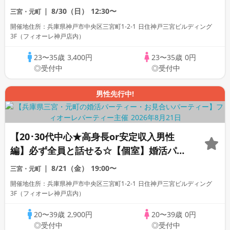
の出会い♪個室婚活パーティー～真剣な出
8/30（日）
12:30〜
三宮・元町
会い～
開催地住所：兵庫県神戸市中央区三宮町1-2-1 日住神戸三宮ビルディング
3F（フィオーレ神戸店内）
23〜35歳
3,400円
23〜35歳
0円
◎受付中
◎受付中
男性先行中!
【20･30代中心★高身長or安定収入男性
編】必ず全員と話せる☆【個室】婚活パー
ティー～真剣な出会い～
8/21（金）
19:00〜
三宮・元町
開催地住所：兵庫県神戸市中央区三宮町1-2-1 日住神戸三宮ビルディング
3F（フィオーレ神戸店内）
20〜39歳
2,900円
20〜39歳
0円
◎受付中
◎受付中