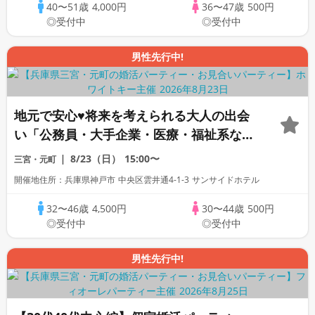
40〜51歳
4,000円
36〜47歳
500円
◎受付中
◎受付中
男性先行中!
地元で安心♥将来を考えられる大人の出会
い「公務員・大手企業・医療・福祉系など
安定職業の男性中心」個室スタイ
8/23（日）
15:00〜
三宮・元町
ル/White Key AI Matching/マッチング
開催地住所：兵庫県神戸市 中央区雲井通4-1-3 サンサイドホテル
あり
32〜46歳
4,500円
30〜44歳
500円
◎受付中
◎受付中
男性先行中!