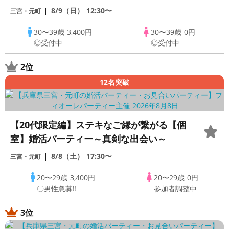
8/9（日）
12:30〜
三宮・元町
30〜39歳
3,400円
30〜39歳
0円
◎受付中
◎受付中
2位
12名突破
【20代限定編】ステキなご縁が繋がる【個
室】婚活パーティー～真剣な出会い～
8/8（土）
17:30〜
三宮・元町
20〜29歳
3,400円
20〜29歳
0円
〇男性急募‼
参加者調整中
3位