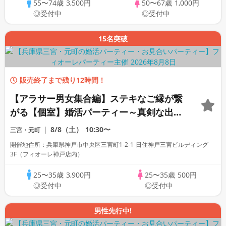
55〜74歳
3,500円
50〜67歳
1,000円
◎受付中
◎受付中
15名突破
販売終了まで残り12時間！
【アラサー男女集合編】ステキなご縁が繋
がる【個室】婚活パーティー～真剣な出会
い～
8/8（土）
10:30〜
三宮・元町
開催地住所：兵庫県神戸市中央区三宮町1-2-1 日住神戸三宮ビルディング
3F（フィオーレ神戸店内）
25〜35歳
3,900円
25〜35歳
500円
◎受付中
◎受付中
男性先行中!