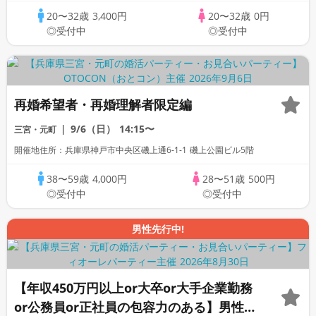
20〜32歳
3,400円
20〜32歳
0円
◎受付中
◎受付中
再婚希望者・再婚理解者限定編
9/6（日）
14:15〜
三宮・元町
開催地住所：兵庫県神戸市中央区磯上通6-1-1 磯上公園ビル5階
38〜59歳
4,000円
28〜51歳
500円
◎受付中
◎受付中
男性先行中!
【年収450万円以上or大卒or大手企業勤務
or公務員or正社員の包容力のある】男性と