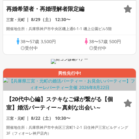
再婚希望者・再婚理解者限定編
8/29（土）
12:30〜
三宮・元町
開催地住所：兵庫県神戸市中央区磯上通6-1-1 磯上公園ビル5階
38〜57歳
3,500円
38〜57歳
500円
◎受付中
◎受付中
男性先行中!
【20代中心編】ステキなご縁が繋がる【個
室】婚活パーティー～真剣な出会い～
8/22（土）
10:30〜
三宮・元町
開催地住所：兵庫県神戸市中央区三宮町1-2-1 日住神戸三宮ビルディング
3F（フィオーレ神戸店内）