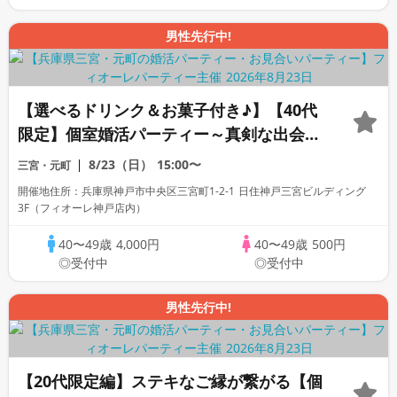
男性先行中!
【選べるドリンク＆お菓子付き♪】【40代
限定】個室婚活パーティー～真剣な出会い
～
8/23（日）
15:00〜
三宮・元町
開催地住所：兵庫県神戸市中央区三宮町1-2-1 日住神戸三宮ビルディング
3F（フィオーレ神戸店内）
40〜49歳
4,000円
40〜49歳
500円
◎受付中
◎受付中
男性先行中!
【20代限定編】ステキなご縁が繋がる【個