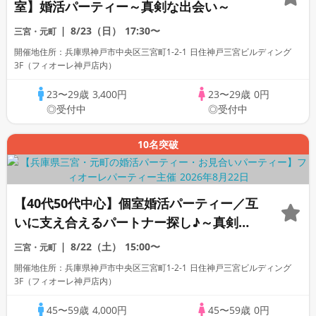
室】婚活パーティー～真剣な出会い～
8/23（日）
17:30〜
三宮・元町
開催地住所：兵庫県神戸市中央区三宮町1-2-1 日住神戸三宮ビルディング
3F（フィオーレ神戸店内）
23〜29歳
3,400円
23〜29歳
0円
◎受付中
◎受付中
10名突破
【40代50代中心】個室婚活パーティー／互
いに支え合えるパートナー探し♪～真剣な
出会い～
8/22（土）
15:00〜
三宮・元町
開催地住所：兵庫県神戸市中央区三宮町1-2-1 日住神戸三宮ビルディング
3F（フィオーレ神戸店内）
45〜59歳
4,000円
45〜59歳
0円