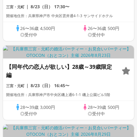
券が当たる～個室スタイル/WhiteKey AI
8/23（日）
17:30〜
三宮・元町
Matching/マッチングあり
開催地住所：兵庫県神戸市 中央区雲井通4-1-3 サンサイドホテル
26〜36歳
4,500円
26〜36歳
500円
◎受付中
◎受付中
【同年代の恋人が欲しい】28歳～39歳限定
編
8/23（日）
16:45〜
三宮・元町
開催地住所：兵庫県神戸市中央区磯上通6-1-1 磯上公園ビル5階
28〜39歳
3,000円
28〜39歳
500円
◎受付中
◎受付中