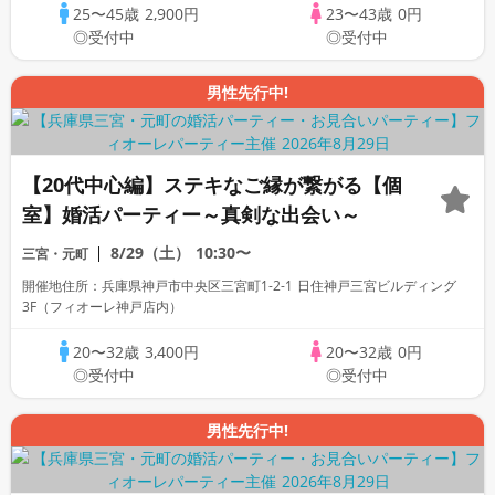
25〜45歳
2,900円
23〜43歳
0円
◎受付中
◎受付中
男性先行中!
【20代中心編】ステキなご縁が繋がる【個
室】婚活パーティー～真剣な出会い～
8/29（土）
10:30〜
三宮・元町
開催地住所：兵庫県神戸市中央区三宮町1-2-1 日住神戸三宮ビルディング
3F（フィオーレ神戸店内）
20〜32歳
3,400円
20〜32歳
0円
◎受付中
◎受付中
男性先行中!