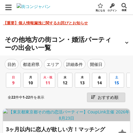
検索
気になる
ログイン
【重要】個人情報漏洩に関するお詫びとお知らせ
その他地方の街コン・婚活パーティ
ーの出会い一覧
エリア
詳細条件
開催日
目的
都道府県
日
月
火・祝
水
木
金
土
9
10
11
12
13
14
15
全
22
件中
1-22
件を表示
3ヶ月以内に恋人が欲しい方！マッチング