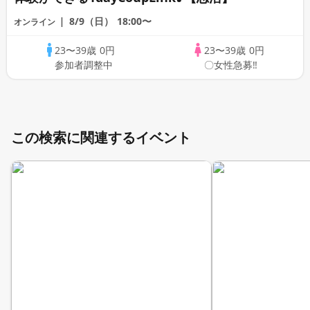
8/9（日）
18:00〜
オンライン
23〜39歳
0円
23〜39歳
0円
参加者調整中
〇女性急募‼
この検索に関連するイベント