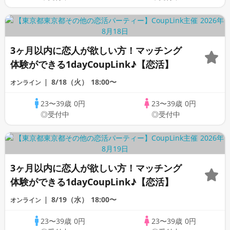
3ヶ月以内に恋人が欲しい方！マッチング
体験ができる1dayCoupLink♪【恋活】
8/18（火）
18:00〜
オンライン
23〜39歳
0円
23〜39歳
0円
◎受付中
◎受付中
3ヶ月以内に恋人が欲しい方！マッチング
体験ができる1dayCoupLink♪【恋活】
8/19（水）
18:00〜
オンライン
23〜39歳
0円
23〜39歳
0円