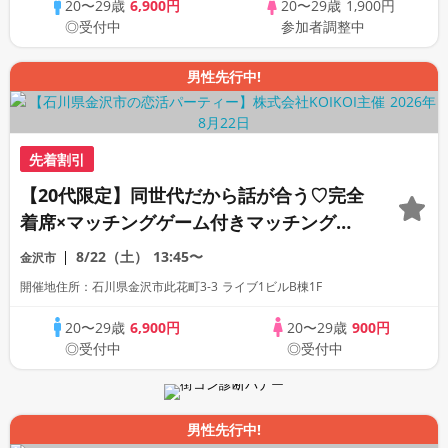
20〜29歳
6,900円
20〜29歳
1,900円
◎受付中
参加者調整中
男性先行中!
先着割引
【20代限定】同世代だから話が合う♡完全
着席×マッチングゲーム付きマッチングコ
ン
8/22（土）
13:45〜
金沢市
開催地住所：石川県金沢市此花町3-3 ライブ1ビルB棟1F
20〜29歳
6,900円
20〜29歳
900円
◎受付中
◎受付中
男性先行中!