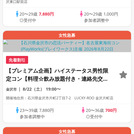
沢東口駅前店
20〜29歳
7,880円
20〜29歳
1,000円
◎受付中
参加者調整中
女性急募
先着割引
【プレミアム企画】ハイステータス男性限
定コン【料理☆飲み放題付き・連絡先交換
あり・完全着席型】１名参加多数・初参加
8/22（土）
19:00〜
金沢市
も大歓迎☆
開催地住所：石川県金沢市片町2丁目7-2 LUCKY-ROO 金沢片町店
23〜39歳
7,880円
20〜36歳
700円
参加者調整中
◎受付中
女性急募