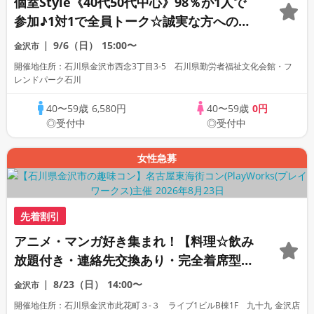
個室Style《40代50代中心》98％が1人で
参加♪1対1で全員トーク☆誠実な方への婚
活パーティー
9/6（日）
15:00〜
金沢市
開催地住所：石川県金沢市西念3丁目3-5 石川県勤労者福祉文化会館・フ
レンドパーク石川
40〜59歳
6,580円
40〜59歳
0円
◎受付中
◎受付中
女性急募
先着割引
アニメ・マンガ好き集まれ！【料理☆飲み
放題付き・連絡先交換あり・完全着席型】
アニメ好きコン☆１名参加多数・初参加も
8/23（日）
14:00〜
金沢市
大歓迎☆
開催地住所：石川県金沢市此花町３-３ ライブ1ビルB棟1F 九十九 金沢店