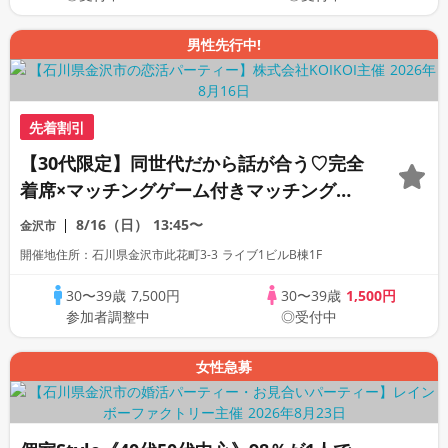
男性先行中!
先着割引
【30代限定】同世代だから話が合う♡完全
着席×マッチングゲーム付きマッチングコ
ン
8/16（日）
13:45〜
金沢市
開催地住所：石川県金沢市此花町3-3 ライブ1ビルB棟1F
30〜39歳
7,500円
30〜39歳
1,500円
参加者調整中
◎受付中
女性急募