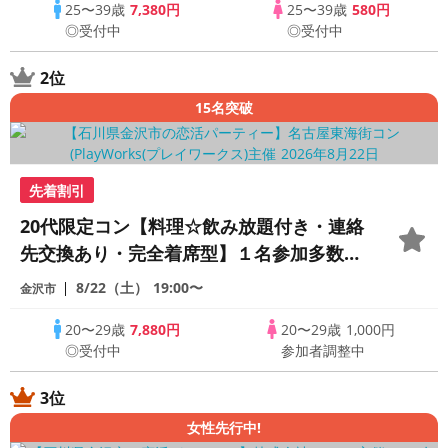
25〜39歳
7,380円
25〜39歳
580円
◎受付中
◎受付中
2位
15名突破
先着割引
20代限定コン【料理☆飲み放題付き・連絡
先交換あり・完全着席型】１名参加多数・
初参加も大歓迎☆プレイワークス主催☆
8/22（土）
19:00〜
金沢市
20〜29歳
7,880円
20〜29歳
1,000円
◎受付中
参加者調整中
3位
女性先行中!