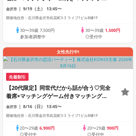
ン
9/19（土）
13:45〜
金沢市
開催地住所：石川県金沢市此花町3-3 ライブ1ビルB棟1F
30〜39歳
7,500円
30〜39歳
1,500円
参加者調整中
◎受付中
女性先行中!
先着割引
【20代限定】同世代だから話が合う♡完全
着席×マッチングゲーム付きマッチングコ
ン
8/16（日）
13:45〜
金沢市
開催地住所：石川県金沢市此花町3-3 ライブ1ビルB棟1F
20〜29歳
6,900円
20〜29歳
900円
◎受付中
◎受付中