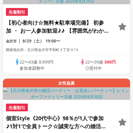
先着割引
【初心者向け☆無料★駐車場完備】 初参
加 ・ お一人参加歓迎♪♪ 【雰囲気がわか
る動画紹介中】週末プレミアム街コン
8/29（土）
19:00〜
金沢市
開催地住所：石川県金沢市平和町３丁目９?３
22〜43歳
8,999円
22〜39歳
500円
参加者調整中
◎受付中
女性急募
先着割引
個室Style《20代中心》98％が1人で参加
♪1対1で全員トーク☆誠実な方への婚活パ