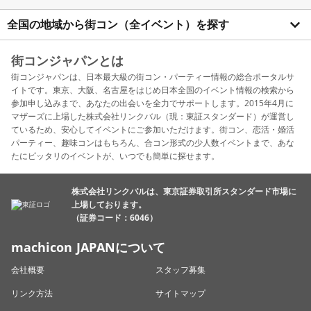
全国の地域から街コン（全イベント）を探す
街コンジャパンとは
街コンジャパンは、日本最大級の街コン・パーティー情報の総合ポータルサ
イトです。東京、大阪、名古屋をはじめ日本全国のイベント情報の検索から
参加申し込みまで、あなたの出会いを全力でサポートします。2015年4月に
マザーズに上場した株式会社リンクバル（現：東証スタンダード）が運営し
ているため、安心してイベントにご参加いただけます。街コン、恋活・婚活
パーティー、趣味コンはもちろん、合コン形式の少人数イベントまで、あな
たにピッタリのイベントが、いつでも簡単に探せます。
株式会社リンクバルは、東京証券取引所スタンダード市場に
上場しております。
（証券コード：6046）
machicon JAPANについて
会社概要
スタッフ募集
リンク方法
サイトマップ