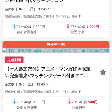
♡Prime世代マッチングコン
8/30（日）
13:45〜
金沢市
開催地住所：石川県金沢市此花町3-3 ライブ1ビルB棟1F
27〜42歳
7,500円
27〜42歳
1,500円
参加者調整中
◎受付中
男性先行中!
先着割引
【一人参加75%】アニメ・マンガ好き限定
♡完全着席×マッチングゲーム付きアニメ
コン
9/5（土）
13:45〜
金沢市
開催地住所：石川県金沢市此花町3-3 ライブ1ビルB棟1F
20〜40歳
8,900円
20〜40歳
500円
参加者調整中
◎受付中