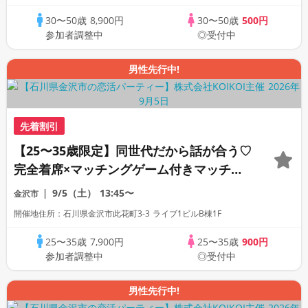
30〜50歳
8,900円
30〜50歳
500円
参加者調整中
◎受付中
男性先行中!
先着割引
【25〜35歳限定】同世代だから話が合う♡
完全着席×マッチングゲーム付きマッチン
グコン
9/5（土）
13:45〜
金沢市
開催地住所：石川県金沢市此花町3-3 ライブ1ビルB棟1F
25〜35歳
7,900円
25〜35歳
900円
参加者調整中
◎受付中
男性先行中!