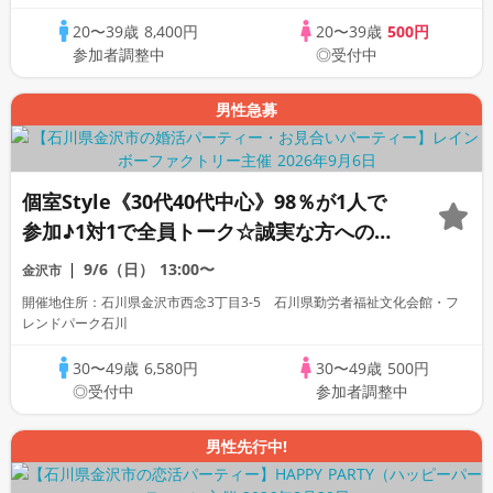
20〜39歳
8,400円
20〜39歳
500円
参加者調整中
◎受付中
男性急募
個室Style《30代40代中心》98％が1人で
参加♪1対1で全員トーク☆誠実な方への婚
活パーティー
9/6（日）
13:00〜
金沢市
開催地住所：石川県金沢市西念3丁目3-5 石川県勤労者福祉文化会館・フ
レンドパーク石川
30〜49歳
6,580円
30〜49歳
500円
◎受付中
参加者調整中
男性先行中!