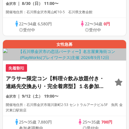
ーティー
8/30（日）
11:00〜
金沢市
開催地住所：石川県金沢市尾山町10-5 石川県文教会館
22〜34歳
6,580円
22〜34歳
0円
◎受付中
◎受付中
女性急募
先着割引
アラサー限定コン【料理☆飲み放題付き・
連絡先交換あり・完全着席型】１名参加多
数・初参加も大歓迎☆プレイワークス主催
9/12（土）
19:00〜
金沢市
☆
開催地住所：石川県金沢市堀川新町2-53 セントラルアークビル5F 魚民 金
沢東口駅前店
25〜35歳
7,880円
25〜35歳
700円
参加者調整中
◎受付中