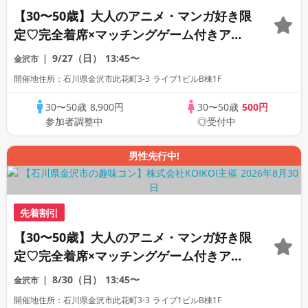
【30〜50歳】大人のアニメ・マンガ好き限
定♡完全着席×マッチングゲーム付きアニ
メコン
9/27（日）
13:45〜
金沢市
開催地住所：石川県金沢市此花町3-3 ライブ1ビルB棟1F
30〜50歳
8,900円
30〜50歳
500円
参加者調整中
◎受付中
男性先行中!
先着割引
【30〜50歳】大人のアニメ・マンガ好き限
定♡完全着席×マッチングゲーム付きアニ
メコン
8/30（日）
13:45〜
金沢市
開催地住所：石川県金沢市此花町3-3 ライブ1ビルB棟1F