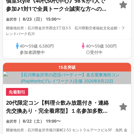
個室Style《40代50代中心》98％が1人で
参加♪1対1で全員トーク☆誠実な方への婚
活パーティー
8/23（日）
15:00〜
金沢市
開催地住所：石川県金沢市西念3丁目3-5 石川県勤労者福祉文化会館・フ
レンドパーク石川
40〜59歳
6,580円
40〜59歳
500円
参加者調整中
◎受付中
15名突破
先着割引
20代限定コン【料理☆飲み放題付き・連絡
先交換あり・完全着席型】１名参加多数・
初参加も大歓迎☆プレイワークス主催☆
8/22（土）
19:00〜
金沢市
開催地住所：石川県金沢市堀川新町2-53 セントラルアークビル5F 魚民 金