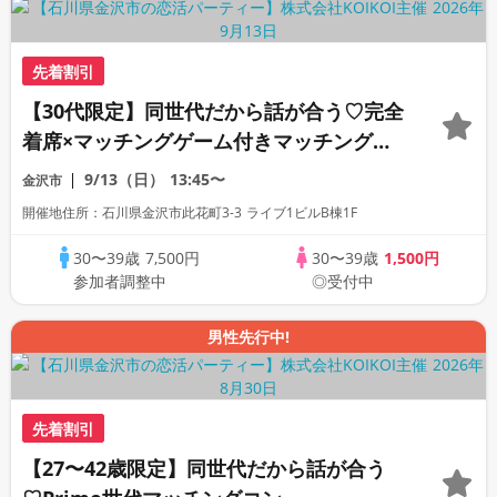
先着割引
【30代限定】同世代だから話が合う♡完全
着席×マッチングゲーム付きマッチングコ
ン
9/13（日）
13:45〜
金沢市
開催地住所：石川県金沢市此花町3-3 ライブ1ビルB棟1F
30〜39歳
7,500円
30〜39歳
1,500円
参加者調整中
◎受付中
男性先行中!
先着割引
【27〜42歳限定】同世代だから話が合う