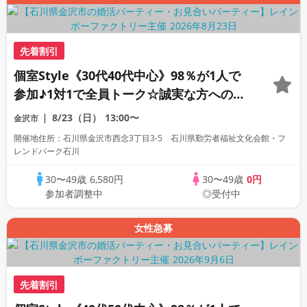
先着割引
個室Style《30代40代中心》98％が1人で
参加♪1対1で全員トーク☆誠実な方への婚
活パーティー
8/23（日）
13:00〜
金沢市
開催地住所：石川県金沢市西念3丁目3-5 石川県勤労者福祉文化会館・フ
レンドパーク石川
30〜49歳
6,580円
30〜49歳
0円
参加者調整中
◎受付中
女性急募
先着割引