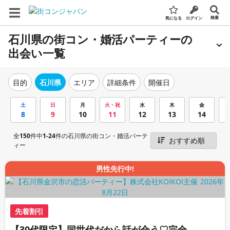
検索
気になる
ログイン
石川県の街コン・婚活パーティーの
出会い一覧
エリア
詳細条件
開催日
目的
石川県
土
日
月
火・祝
水
木
金
8
9
10
11
12
13
14
全
150
件中
1-24
件の石川県の街コン・婚活パーテ
ィー
男性先行中!
先着割引
【30代限定】同世代だから話が合う♡完全