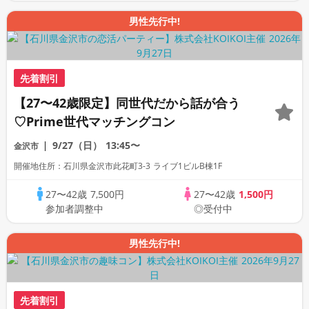
男性先行中!
先着割引
【27〜42歳限定】同世代だから話が合う
♡Prime世代マッチングコン
9/27（日）
13:45〜
金沢市
開催地住所：石川県金沢市此花町3-3 ライブ1ビルB棟1F
27〜42歳
7,500円
27〜42歳
1,500円
参加者調整中
◎受付中
男性先行中!
先着割引