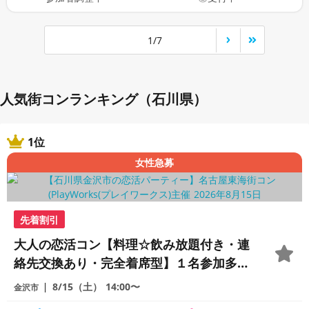
1/7
人気街コンランキング（石川県）
1位
女性急募
先着割引
大人の恋活コン【料理☆飲み放題付き・連
絡先交換あり・完全着席型】１名参加多
数・初参加も大歓迎☆
8/15（土）
14:00〜
金沢市