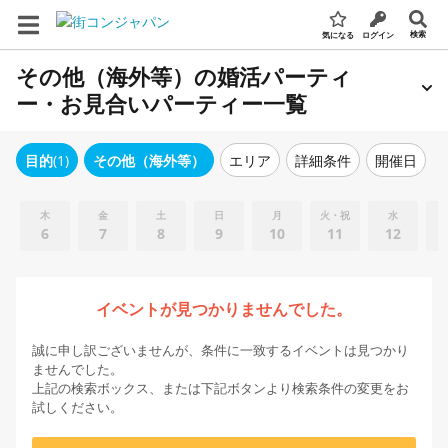
検索
気になる
ログイン
その他（海外等）の婚活パーティ
ー・お見合いパーティー一覧
エリア
詳細条件
開催日
目的
(1)
その他（海外等）
木
金
土
日
月
火・祝
水
6
7
8
9
10
11
12
イベントが見つかりませんでした。
誠に申し訳ございませんが、条件に一致するイベントは見つかり
ませんでした。
上記の検索ボックス、または下記ボタンより検索条件の変更をお
試しください。