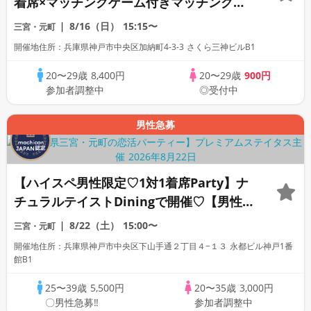
着席×マッチングゲーム付きマッチングコ
ン
8/16（日）
15:15〜
三宮・元町
開催地住所：兵庫県神戸市中央区加納町4-3-3 さくら三神ビルB1
20〜29歳
8,400円
20〜29歳
900円
参加者調整中
◎受付中
男性急募
【ハイスペ男性限定♡1対1着席Party】ナ
チュラルテイストDiningで開催♡【男性
ドレスコード有り♡資格証100%確認】ド
8/22（土）
15:00〜
三宮・元町
リンク飲み放題♡【毎月開催♡累計110万
開催地住所：兵庫県神戸市中央区下山手通２丁目４−１３ 永都ビル神戸1番
人突破☆プレミアムステイタス♡】
館B1
25〜39歳
5,500円
20〜35歳
3,000円
〇男性急募‼
参加者調整中