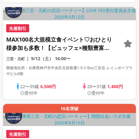
先着割引
MAX100名大規模立食イベント♡おひとり
様参加も多数！【ビュッフェ×種類豊富な
フリードリンク♪】【大人の広々ダイニン
9/12（土）
16:00〜
三宮・元町
グバー貸切】～LOVE FES KOBE～
開催地住所：兵庫県神戸市中央区北長狭通1-9-3 Bee三宮店 レインボープラ
ザビル6階
22〜39歳
6,500円
20〜37歳
1,400円
◎受付中
◎受付中
16名突破
先着割引