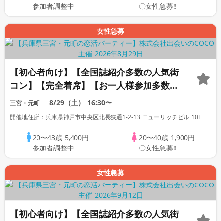
参加者調整中
〇女性急募‼
女性急募
【初心者向け】【全国誌紹介多数の人気街
コン】【完全着席】【お一人様参加多数】
【駅から2分】【コース料理・豊富な飲み
8/29（土）
16:30〜
三宮・元町
放題】【新築居酒屋貸切】【夜景の見える
開催地住所：兵庫県神戸市中央区北長狭通1-2-13 ニューリッチビル 10F
開放空間】【LINE交換自由・席がえあ
り】
20〜43歳
5,400円
20〜40歳
1,900円
参加者調整中
〇女性急募‼
女性急募
【初心者向け】【全国誌紹介多数の人気街