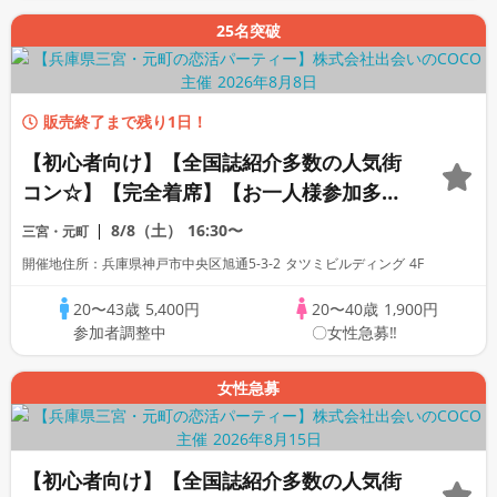
25名突破
販売終了まで残り1日！
【初心者向け】【全国誌紹介多数の人気街
コン☆】【完全着席】【お一人様参加多
数】【話題の非日常空間！】【カフェのお
8/8（土）
16:30〜
三宮・元町
料理・アルコール飲み放題付】【LINE交
開催地住所：兵庫県神戸市中央区旭通5-3-2 タツミビルディング 4F
換自由・席替え有】
20〜43歳
5,400円
20〜40歳
1,900円
参加者調整中
〇女性急募‼
女性急募
【初心者向け】【全国誌紹介多数の人気街