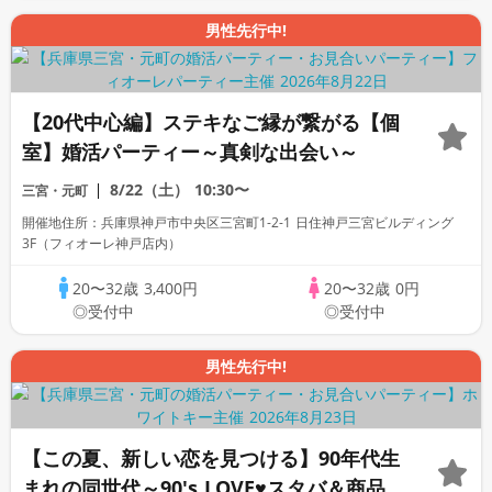
男性先行中!
【20代中心編】ステキなご縁が繋がる【個
室】婚活パーティー～真剣な出会い～
8/22（土）
10:30〜
三宮・元町
開催地住所：兵庫県神戸市中央区三宮町1-2-1 日住神戸三宮ビルディング
3F（フィオーレ神戸店内）
20〜32歳
3,400円
20〜32歳
0円
◎受付中
◎受付中
男性先行中!
【この夏、新しい恋を見つける】90年代生
まれの同世代～90's LOVE♥スタバ＆商品