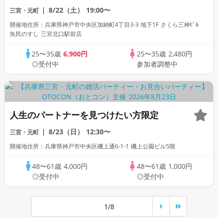
数・初参加も大歓迎☆プレイワークス主催
8/22（土）
19:00〜
三宮・元町
☆
開催地住所：兵庫県神戸市中央区加納町4丁目3-3 地下1F さくら三神ﾋﾞﾙ
魚民のすし 三宮北口駅前店
25〜35歳
6,900円
25〜35歳
2,480円
◎受付中
参加者調整中
人生のパートナーを見つけたい方限定
8/23（日）
12:30〜
三宮・元町
開催地住所：兵庫県神戸市中央区磯上通6-1-1 磯上公園ビル5階
48〜61歳
4,000円
48〜61歳
1,000円
◎受付中
◎受付中
1/8