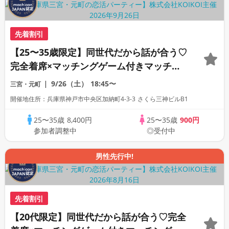
先着割引
【25〜35歳限定】同世代だから話が合う♡
完全着席×マッチングゲーム付きマッチン
グコン
9/26（土）
18:45〜
三宮・元町
開催地住所：兵庫県神戸市中央区加納町4-3-3 さくら三神ビルB1
25〜35歳
8,400円
25〜35歳
900円
参加者調整中
◎受付中
男性先行中!
先着割引
【20代限定】同世代だから話が合う♡完全