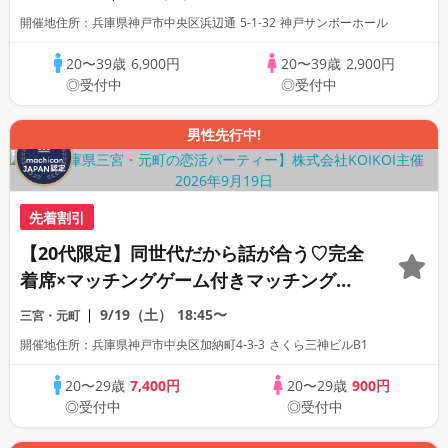
開催地住所：兵庫県神戸市中央区浜辺通 5-1-32 神戸サンボーホール
20〜39歳
6,900円
20〜39歳
2,900円
◎受付中
◎受付中
男性先行中!
先着割引
【20代限定】同世代だから話が合う♡完全
着席×マッチングゲーム付きマッチングコ
ン
9/19（土）
18:45〜
三宮・元町
開催地住所：兵庫県神戸市中央区加納町4-3-3 さくら三神ビルB1
20〜29歳
7,400円
20〜29歳
900円
◎受付中
◎受付中