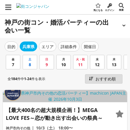
検索
気になる
ログイン
神戸の街コン・婚活パーティーの出
会い一覧
エリア
詳細条件
開催日
目的
兵庫県
金
土
日
月
火・祝
水
木
7
8
9
10
11
12
13
全
184
件中
1-24
件を表示
【最大400名の超大規模企画！】MEGA
LOVE FES～恋が動き出す出会いの祭典～
10/3（土）
18:00〜
神戸市内その他