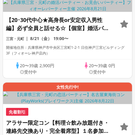
【20･30代中心★高身長or安定収入男性
編】必ず全員と話せる☆【個室】婚活パー
ティー～真剣な出会い～
8/21（金）
19:00〜
三宮・元町
開催地住所：兵庫県神戸市中央区三宮町1-2-1 日住神戸三宮ビルディング
3F（フィオーレ神戸店内）
20〜39歳
2,900円
20〜39歳
0円
◎受付中
◎受付中
女性先行中!
先着割引
アラサー限定コン【料理☆飲み放題付き・
連絡先交換あり・完全着席型】１名参加多