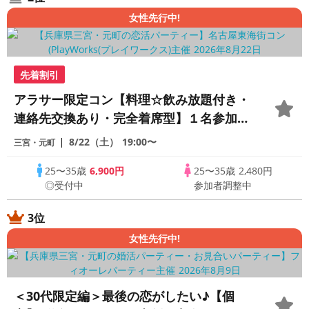
女性先行中!
先着割引
アラサー限定コン【料理☆飲み放題付き・
連絡先交換あり・完全着席型】１名参加多
数・初参加も大歓迎☆プレイワークス主催
8/22（土）
19:00〜
三宮・元町
☆
25〜35歳
6,900円
25〜35歳
2,480円
◎受付中
参加者調整中
3位
女性先行中!
＜30代限定編＞最後の恋がしたい♪【個