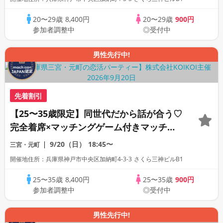
20〜29歳
8,400円
20〜29歳
900円
参加者調整中
◎受付中
男性先行中!
先着割引
【25〜35歳限定】同世代だから話が合う♡
完全着席×マッチングゲーム付きマッチン
グコン
9/20（日）
18:45〜
三宮・元町
開催地住所：兵庫県神戸市中央区加納町4-3-3 さくら三神ビルB1
25〜35歳
8,400円
25〜35歳
900円
参加者調整中
◎受付中
男性先行中!