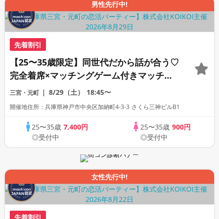
男性先行中!
先着割引
【25〜35歳限定】同世代だから話が合う♡
完全着席×マッチングゲーム付きマッチン
グコン
8/29（土）
18:45〜
三宮・元町
開催地住所：兵庫県神戸市中央区加納町4-3-3 さくら三神ビルB1
25〜35歳
7,400円
25〜35歳
900円
◎受付中
◎受付中
女性先行中!
先着割引