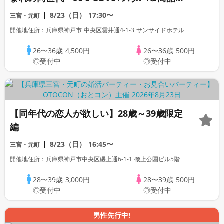
券が当たる～個室スタイル/WhiteKey AI
8/23（日）
17:30〜
三宮・元町
Matching/マッチングあり
開催地住所：兵庫県神戸市 中央区雲井通4-1-3 サンサイドホテル
26〜36歳
4,500円
26〜36歳
500円
◎受付中
◎受付中
【同年代の恋人が欲しい】28歳～39歳限定
編
8/23（日）
16:45〜
三宮・元町
開催地住所：兵庫県神戸市中央区磯上通6-1-1 磯上公園ビル5階
28〜39歳
3,000円
28〜39歳
500円
◎受付中
◎受付中
男性先行中!