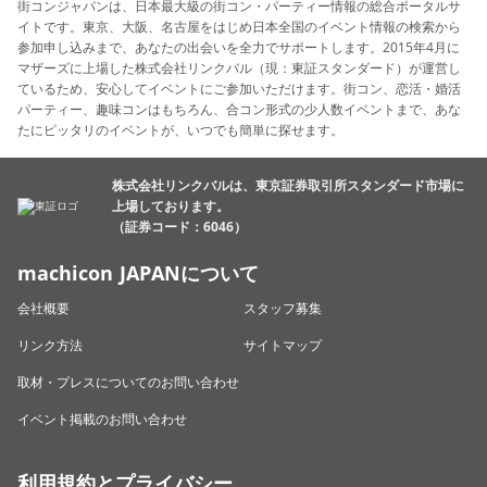
街コンジャパンは、日本最大級の街コン・パーティー情報の総合ポータルサ
イトです。東京、大阪、名古屋をはじめ日本全国のイベント情報の検索から
参加申し込みまで、あなたの出会いを全力でサポートします。2015年4月に
マザーズに上場した株式会社リンクバル（現：東証スタンダード）が運営し
ているため、安心してイベントにご参加いただけます。街コン、恋活・婚活
パーティー、趣味コンはもちろん、合コン形式の少人数イベントまで、あな
たにピッタリのイベントが、いつでも簡単に探せます。
株式会社リンクバルは、東京証券取引所スタンダード市場に
上場しております。
（証券コード：6046）
machicon JAPANについて
会社概要
スタッフ募集
リンク方法
サイトマップ
取材・プレスについてのお問い合わせ
イベント掲載のお問い合わせ
利用規約とプライバシー