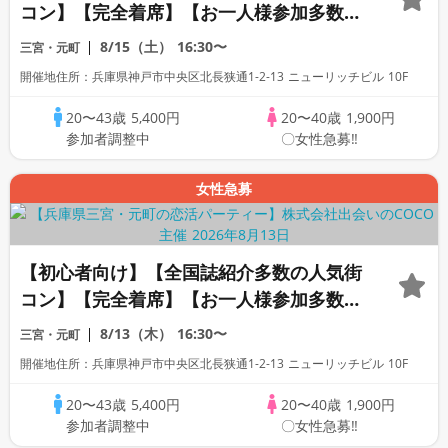
コン】【完全着席】【お一人様参加多数】
【駅から2分】【コース料理・豊富な飲み
8/15（土）
16:30〜
三宮・元町
放題】【新築居酒屋貸切】【夜景の見える
開催地住所：兵庫県神戸市中央区北長狭通1-2-13 ニューリッチビル 10F
開放空間】【LINE交換自由・席がえあ
り】
20〜43歳
5,400円
20〜40歳
1,900円
参加者調整中
〇女性急募‼
女性急募
【初心者向け】【全国誌紹介多数の人気街
コン】【完全着席】【お一人様参加多数】
【駅から2分】【コース料理・豊富な飲み
8/13（木）
16:30〜
三宮・元町
放題】【新築居酒屋貸切】【夜景の見える
開催地住所：兵庫県神戸市中央区北長狭通1-2-13 ニューリッチビル 10F
開放空間】【LINE交換自由・席がえあ
り】
20〜43歳
5,400円
20〜40歳
1,900円
参加者調整中
〇女性急募‼