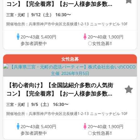
コン】【完全着席】【お一人様参加多数】
【駅から2分】【コース料理・豊富な飲み
9/12（土）
16:30〜
三宮・元町
放題】【新築居酒屋貸切】【夜景の見える
開催地住所：兵庫県神戸市中央区北長狭通1-2-13 ニューリッチビル 10F
開放空間】【LINE交換自由・席がえあ
り】
20〜43歳
5,400円
20〜40歳
1,900円
参加者調整中
〇女性急募‼
女性急募
【初心者向け】【全国誌紹介多数の人気街
コン】【完全着席】【お一人様参加多数】
【駅から2分】【コース料理・豊富な飲み
9/5（土）
16:30〜
三宮・元町
放題】【新築居酒屋貸切】【夜景の見える
開催地住所：兵庫県神戸市中央区北長狭通1-2-13 ニューリッチビル 10F
開放空間】【LINE交換自由・席がえあ
り】
20〜43歳
5,400円
20〜40歳
1,900円
参加者調整中
〇女性急募‼