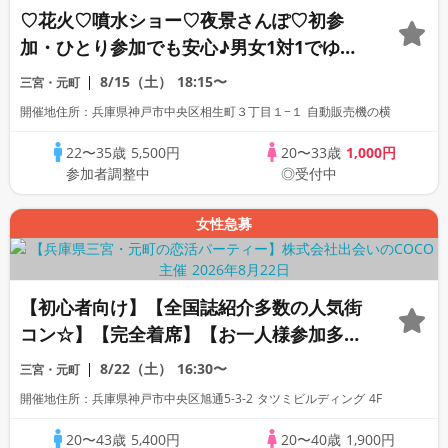
♡花火♡噴水ショー♡夜景さんぽ♡初参
加・ひとり参加でも安心♪男女1対1でゆっ
くり話せる♪
8/15（土）
18:15〜
三宮・元町
開催地住所：兵庫県神戸市中央区相生町３丁目１−１ 自動販売機の横
22〜35歳
5,500円
20〜33歳
1,000円
参加者調整中
◎受付中
女性急募
【初心者向け】【全国誌紹介多数の人気街
コン☆】【完全着席】【お一人様参加多
数】【話題の非日常空間！】【カフェのお
8/22（土）
16:30〜
三宮・元町
料理・アルコール飲み放題付】【LINE交
開催地住所：兵庫県神戸市中央区旭通5-3-2 タツミビルディング 4F
換自由・席替え有】
20〜43歳
5,400円
20〜40歳
1,900円