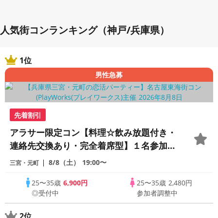
人気街コンランキング（神戸/兵庫県）
1位
男性急募
先着割引
アラサー限定コン【料理☆飲み放題付き・
連絡先交換あり・完全着席型】１名参加多
数・初参加も大歓迎☆プレイワークス主催
8/8（土）
19:00〜
三宮・元町
☆
25〜35歳
6,900円
25〜35歳
2,480円
◎受付中
参加者調整中
2位