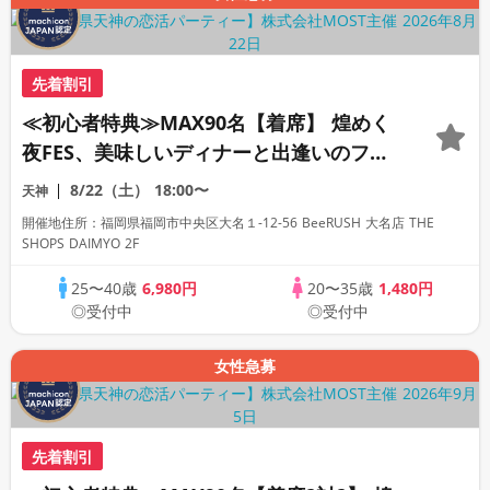
先着割引
≪初心者特典≫MAX90名【着席】 煌めく
夜FES、美味しいディナーと出逢いのフル
コース。
8/22（土）
18:00〜
天神
開催地住所：福岡県福岡市中央区大名１-12-56 BeeRUSH 大名店 THE
SHOPS DAIMYO 2F
25〜40歳
6,980円
20〜35歳
1,480円
◎受付中
◎受付中
女性急募
先着割引