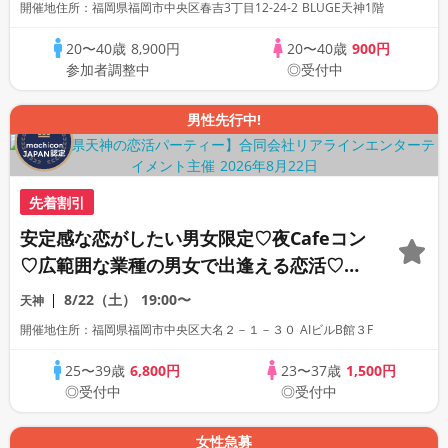
開催地住所：福岡県福岡市中央区春吉3丁目12-24-2 BLUGE天神1階
20〜40歳
8,900円
20〜40歳
900円
参加者調整中
◎受付中
男性先行中!
先着割引
安定感な恋がしたい男女限定♡夜Cafeコン
♡広範囲な業種の男女で出逢える恋活♡着
席形式で連絡先交換タイム＆席替えあり☆
8/22（土）
19:00〜
天神
飲み放題＋軽食付き☆初参加・お一人様参
開催地住所：福岡県福岡市中央区大名２－１－３０ AIビルB館３F
加大歓迎☆
25〜39歳
6,800円
23〜37歳
1,500円
◎受付中
◎受付中
女性急募