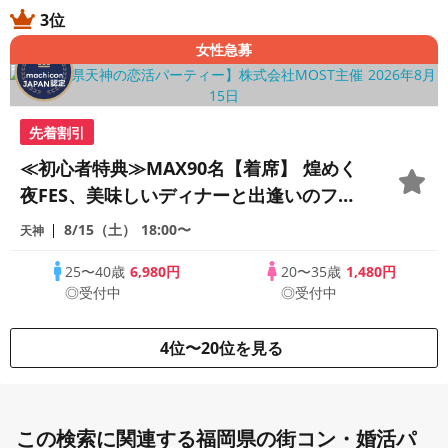
3位
女性急募
先着割引
≪初心者特典≫MAX90名【着席】 煌めく
夜FES、美味しいディナーと出逢いのフル
コース。
8/15（土）
18:00〜
天神
25〜40歳
6,980円
20〜35歳
1,480円
◎受付中
◎受付中
4位〜20位を見る
この検索に関連する福岡県の街コン・婚活パ