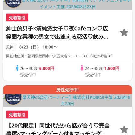
先着割引
紳士的男子×清純派女子♡夜Cafeコン♡広
範囲な業種の男女で出逢える恋活♡飲み放
題＋軽食付き☆着席形式で連絡先交換タイ
8/23（日）
18:00〜
天神
ム＆席替えあり☆初参加・お一人様参加も
開催地住所：福岡県福岡市中央区大名２－１－３０ AIビルB館３F
大歓迎☆
26〜40歳
6,800円
24〜38歳
1,500円
◎受付中
◎受付中
男性先行中!
先着割引
【20代限定】同世代だから話が合う♡完全
着席×マッチングゲーム付きマッチングコ