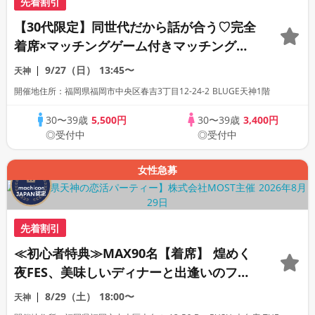
先着割引
【30代限定】同世代だから話が合う♡完全
着席×マッチングゲーム付きマッチングコ
ン
9/27（日）
13:45〜
天神
開催地住所：福岡県福岡市中央区春吉3丁目12-24-2 BLUGE天神1階
30〜39歳
5,500円
30〜39歳
3,400円
◎受付中
◎受付中
女性急募
先着割引
≪初心者特典≫MAX90名【着席】 煌めく
夜FES、美味しいディナーと出逢いのフル
コース。
8/29（土）
18:00〜
天神