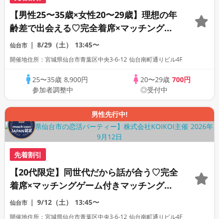
【男性25〜35歳×女性20〜29歳】理想の年
齢差で出会える♡完全着席×マッチングゲ
ーム付きマッチングコン
8/29（土）
13:45〜
仙台市
開催地住所：宮城県仙台市青葉区中央3-6-12 仙台南町通りビル4F
25〜35歳
8,900円
20〜29歳
700円
参加者調整中
◎受付中
男性先行中!
先着割引
【20代限定】同世代だから話が合う♡完全
着席×マッチングゲーム付きマッチングコ
ン
9/12（土）
13:45〜
仙台市
開催地住所：宮城県仙台市青葉区中央3-6-12 仙台南町通りビル4F