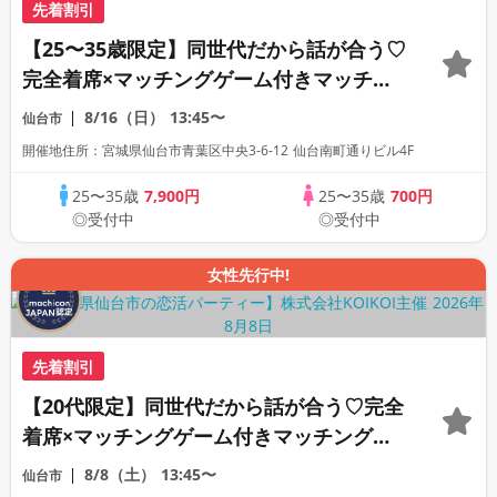
先着割引
【25〜35歳限定】同世代だから話が合う♡
完全着席×マッチングゲーム付きマッチン
グコン
8/16（日）
13:45〜
仙台市
開催地住所：宮城県仙台市青葉区中央3-6-12 仙台南町通りビル4F
25〜35歳
7,900円
25〜35歳
700円
◎受付中
◎受付中
女性先行中!
先着割引
【20代限定】同世代だから話が合う♡完全
着席×マッチングゲーム付きマッチングコ
ン
8/8（土）
13:45〜
仙台市