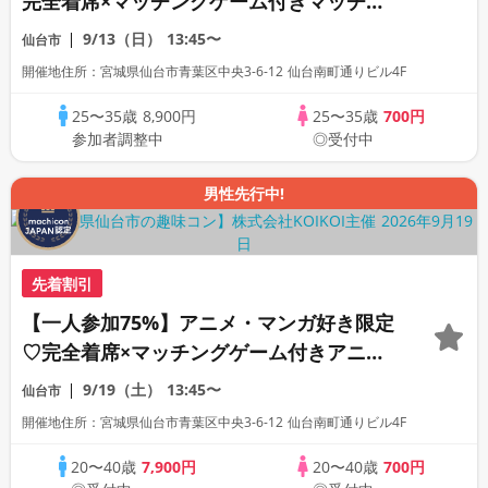
完全着席×マッチングゲーム付きマッチン
グコン
9/13（日）
13:45〜
仙台市
開催地住所：宮城県仙台市青葉区中央3-6-12 仙台南町通りビル4F
25〜35歳
8,900円
25〜35歳
700円
参加者調整中
◎受付中
男性先行中!
先着割引
【一人参加75%】アニメ・マンガ好き限定
♡完全着席×マッチングゲーム付きアニメ
コン
9/19（土）
13:45〜
仙台市
開催地住所：宮城県仙台市青葉区中央3-6-12 仙台南町通りビル4F
20〜40歳
7,900円
20〜40歳
700円