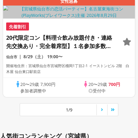
女性急募
先着割引
20代限定コン【料理☆飲み放題付き・連絡
先交換あり・完全着席型】１名参加多数・
初参加も大歓迎☆プレイワークス主催☆
8/29（土）
19:00〜
仙台市
開催地住所：宮城県仙台市宮城野区榴岡1丁目2-1 イーストンビル 2階 白
木屋 仙台東口駅前店
20〜29歳
7,900円
20〜29歳
700円
参加者調整中
◎受付中
1/9
人気街コンランキング（宮城県）