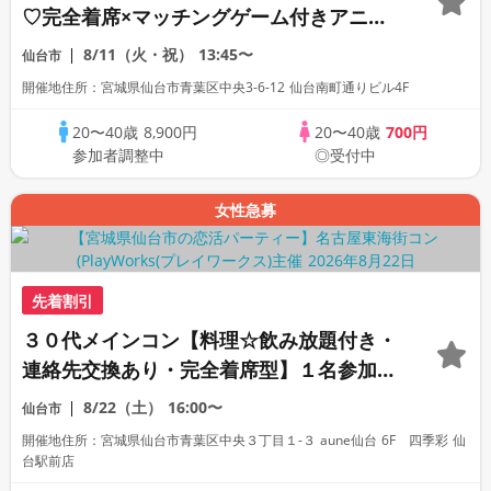
♡完全着席×マッチングゲーム付きアニメ
コン
8/11（火・祝）
13:45〜
仙台市
開催地住所：宮城県仙台市青葉区中央3-6-12 仙台南町通りビル4F
20〜40歳
8,900円
20〜40歳
700円
参加者調整中
◎受付中
女性急募
先着割引
３０代メインコン【料理☆飲み放題付き・
連絡先交換あり・完全着席型】１名参加多
数・初参加も大歓迎☆
8/22（土）
16:00〜
仙台市
開催地住所：宮城県仙台市青葉区中央３丁目１-３ aune仙台 6F 四季彩 仙
台駅前店