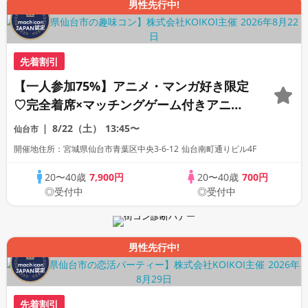
男性先行中!
先着割引
【一人参加75%】アニメ・マンガ好き限定
♡完全着席×マッチングゲーム付きアニメ
コン
8/22（土）
13:45〜
仙台市
開催地住所：宮城県仙台市青葉区中央3-6-12 仙台南町通りビル4F
20〜40歳
7,900円
20〜40歳
700円
◎受付中
◎受付中
男性先行中!
先着割引