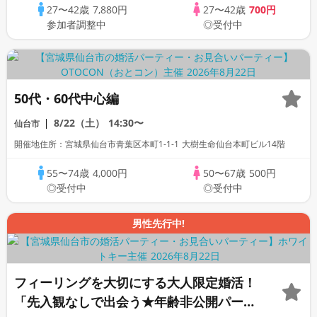
27〜42歳
7,880円
27〜42歳
700円
参加者調整中
◎受付中
50代・60代中心編
8/22（土）
14:30〜
仙台市
開催地住所：宮城県仙台市青葉区本町1-1-1 大樹生命仙台本町ビル14階
55〜74歳
4,000円
50〜67歳
500円
◎受付中
◎受付中
男性先行中!
フィーリングを大切にする大人限定婚活！
「先入観なしで出会う★年齢非公開パーテ