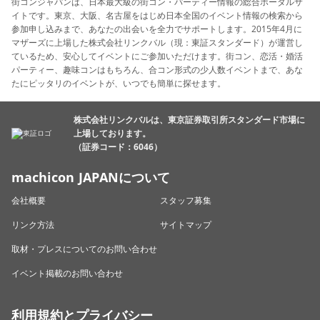
街コンジャパンは、日本最大級の街コン・パーティー情報の総合ポータルサ
イトです。東京、大阪、名古屋をはじめ日本全国のイベント情報の検索から
参加申し込みまで、あなたの出会いを全力でサポートします。2015年4月に
マザーズに上場した株式会社リンクバル（現：東証スタンダード）が運営し
ているため、安心してイベントにご参加いただけます。街コン、恋活・婚活
パーティー、趣味コンはもちろん、合コン形式の少人数イベントまで、あな
たにピッタリのイベントが、いつでも簡単に探せます。
株式会社リンクバルは、東京証券取引所スタンダード市場に
上場しております。
（証券コード：6046）
machicon JAPANについて
会社概要
スタッフ募集
リンク方法
サイトマップ
取材・プレスについてのお問い合わせ
イベント掲載のお問い合わせ
利用規約とプライバシー