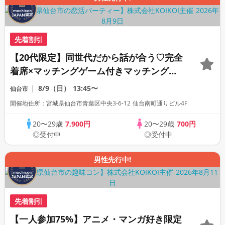
先着割引
【20代限定】同世代だから話が合う♡完全
着席×マッチングゲーム付きマッチングコ
ン
8/9（日）
13:45〜
仙台市
開催地住所：宮城県仙台市青葉区中央3-6-12 仙台南町通りビル4F
20〜29歳
7,900円
20〜29歳
700円
◎受付中
◎受付中
男性先行中!
先着割引
【一人参加75%】アニメ・マンガ好き限定