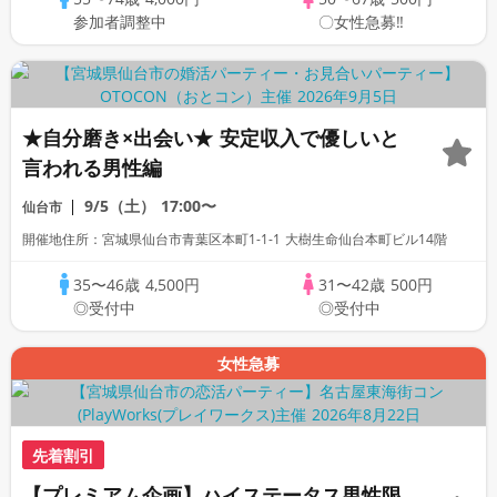
参加者調整中
〇女性急募‼
★自分磨き×出会い★ 安定収入で優しいと
言われる男性編
9/5（土）
17:00〜
仙台市
開催地住所：宮城県仙台市青葉区本町1-1-1 大樹生命仙台本町ビル14階
35〜46歳
4,500円
31〜42歳
500円
◎受付中
◎受付中
女性急募
先着割引
【プレミアム企画】ハイステータス男性限