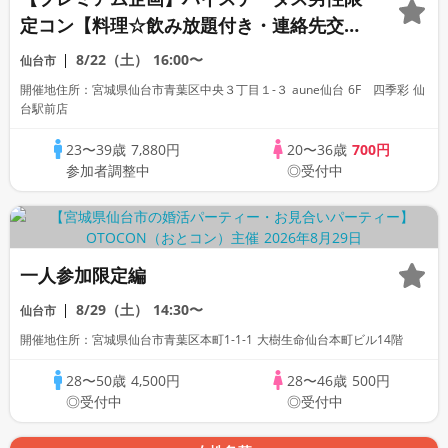
定コン【料理☆飲み放題付き・連絡先交換
あり・完全着席型】１名参加多数・初参加
8/22（土）
16:00〜
仙台市
も大歓迎☆
開催地住所：宮城県仙台市青葉区中央３丁目１-３ aune仙台 6F 四季彩 仙
台駅前店
23〜39歳
7,880円
20〜36歳
700円
参加者調整中
◎受付中
一人参加限定編
8/29（土）
14:30〜
仙台市
開催地住所：宮城県仙台市青葉区本町1-1-1 大樹生命仙台本町ビル14階
28〜50歳
4,500円
28〜46歳
500円
◎受付中
◎受付中