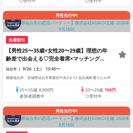
◎受付中
◎受付中
男性先行中!
先着割引
【男性25〜35歳×女性20〜29歳】理想の年
齢差で出会える♡完全着席×マッチングゲ
ーム付きマッチングコン
9/26（土）
13:45〜
仙台市
開催地住所：宮城県仙台市青葉区中央3-6-12 仙台南町通りビル4F
25〜35歳
8,900円
20〜29歳
700円
参加者調整中
◎受付中
男性先行中!