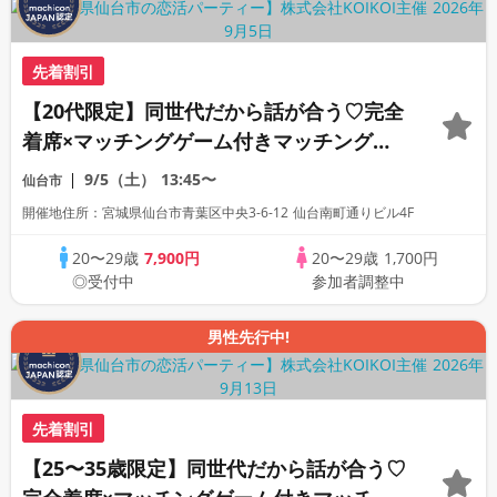
先着割引
【20代限定】同世代だから話が合う♡完全
着席×マッチングゲーム付きマッチングコ
ン
9/5（土）
13:45〜
仙台市
開催地住所：宮城県仙台市青葉区中央3-6-12 仙台南町通りビル4F
20〜29歳
7,900円
20〜29歳
1,700円
◎受付中
参加者調整中
男性先行中!
先着割引
【25〜35歳限定】同世代だから話が合う♡