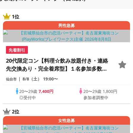
1位
男性急募
先着割引
20代限定コン【料理☆飲み放題付き・連絡
先交換あり・完全着席型】１名参加多数・
初参加も大歓迎☆プレイワークス主催☆
8/8（土）
19:00〜
仙台市
20〜29歳
7,400円
20〜29歳
1,800円
◎受付中
参加者調整中
2位
女性急募