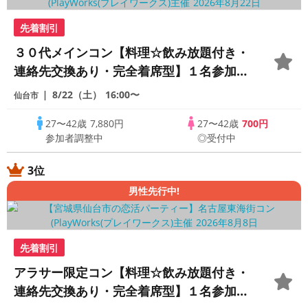
先着割引
３０代メインコン【料理☆飲み放題付き・
連絡先交換あり・完全着席型】１名参加多
数・初参加も大歓迎☆
8/22（土）
16:00〜
仙台市
27〜42歳
7,880円
27〜42歳
700円
参加者調整中
◎受付中
3位
男性先行中!
先着割引
アラサー限定コン【料理☆飲み放題付き・
連絡先交換あり・完全着席型】１名参加多