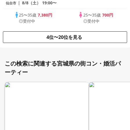
数・初参加も大歓迎☆プレイワークス主催
8/8（土）
19:00〜
仙台市
☆
25〜35歳
7,380円
25〜35歳
700円
◎受付中
◎受付中
4位〜20位を見る
この検索に関連する宮城県の街コン・婚活パ
ーティー