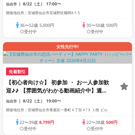
ィー」個室パーティー/WhiteKey AI
8/22（土）
17:00〜
仙台市
Matching/マッチングあり
開催地住所：宮城県仙台市宮城野区榴岡4-1-5
36〜52歳
5,000円
35〜50歳
500円
◎受付中
◎受付中
女性先行中!
先着割引
【初心者向け☆】 初参加 ・ お一人参加歓
迎♪♪ 【雰囲気がわかる動画紹介中】週末
プレミアム街コン
8/22（土）
19:00〜
仙台市
開催地住所：宮城県仙台市青葉区一番町４丁目４?３ １階 ビル
22〜39歳
8,799円
22〜38歳
500円
◎受付中
◎受付中