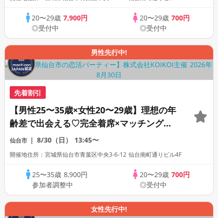
20〜29歳
7,900円
20〜29歳
700円
◎受付中
◎受付中
男性先行中!
先着割引
【男性25〜35歳×女性20〜29歳】理想の年
齢差で出会える♡完全着席×マッチングゲ
ーム付きマッチングコン
8/30（日）
13:45〜
仙台市
開催地住所：宮城県仙台市青葉区中央3-6-12 仙台南町通りビル4F
25〜35歳
8,900円
20〜29歳
700円
参加者調整中
◎受付中
女性先行中!