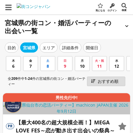
検索
気になる
ログイン
宮城県の街コン・婚活パーティーの
出会い一覧
エリア
詳細条件
開催日
目的
宮城県
木
金
土
日
月
火・祝
水
6
7
8
9
10
11
12
全
209
件中
1-24
件の宮城県の街コン・婚活パーテ
ィー
男性先行中!
【最大400名の超大規模企画！】MEGA
PR
LOVE FES～恋が動き出す出会いの祭典～