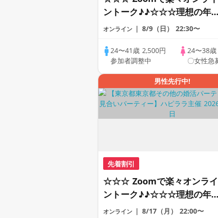
ントーク♪♪☆☆☆理想の年
差♪♪ そろそろ・・・素敵な
8/9（日）
22:30〜
オンライン
恋人見つけたい♪ ♪☆カジュ
アルなオンライン婚活☆全国
24〜41歳
2,500円
24〜38
参加者調整中
〇女性急
の方が対象☆司会進行あり♪
男性先行中!
先着割引
☆☆☆ Zoomで楽々オンライ
ントーク♪♪☆☆☆理想の年
差♪♪ そろそろ・・・素敵な
8/17（月）
22:00〜
オンライン