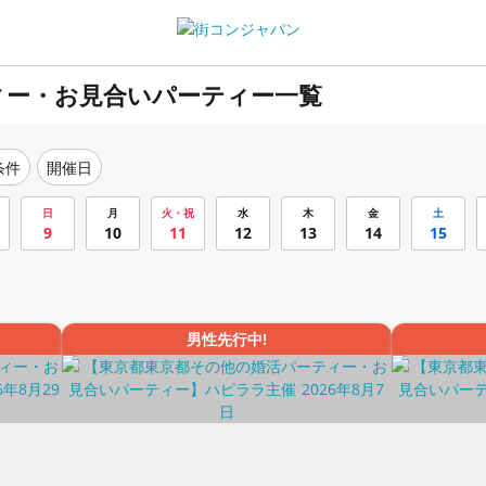
ィー・お見合いパーティー一覧
条件
開催日
日
月
火・祝
水
木
金
土
9
10
11
12
13
14
15
男性先行中!