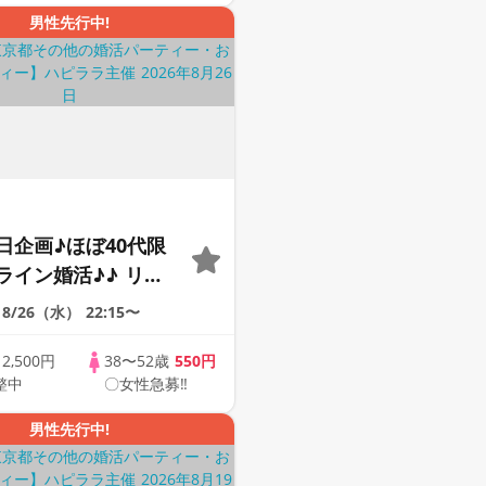
男性先行中!
日企画♪ほぼ40代限
ライン婚活♪♪ リモ
会い応援♪♪ おうち
8/26（水）
22:15〜
ませんか♪♪ ☆全国
象☆ 司会進行あり
歳
2,500円
38〜52歳
550円
整中
〇女性急募‼
43s ONLINE
男性先行中!