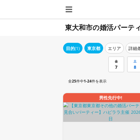
東大和市の婚活パーテ
目的
(1)
東京都
エリア
詳細
金
土
7
8
全
25
件中
1-24
件を表示
男性先行中!