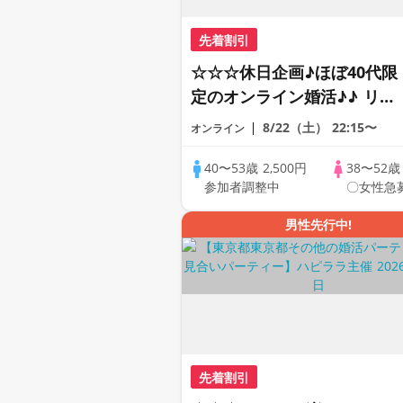
先着割引
☆☆☆休日企画♪ほぼ40代限
定のオンライン婚活♪♪ リモ
ートの出会い応援♪♪ おうち
8/22（土）
22:15〜
オンライン
で乾杯しませんか♪♪ ☆全国
の方が対象☆ 司会進行あり
40〜53歳
2,500円
38〜52
参加者調整中
〇女性急
♪♪ THE 43s ONLINE
PARTY!!
男性先行中!
先着割引