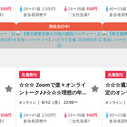
恋人見つけたい♪ ♪☆カジュ
で乾杯し
アルなオンライン婚活☆全国
の方が対
歳
550円
24〜41歳
2,500円
24〜38歳
550円
40〜53
募‼
参加者調整中
〇女性急募‼
参加者調
♪
の方が対象☆司会進行あり♪♪
♪♪ THE 
PARTY!!
男性先行中!
先着割引
先着割引
☆☆☆ Zoomで楽々オンライ
☆☆☆週
ントーク♪♪☆☆☆理想の年の
定のオン
差♪♪ そろそろ・・・素敵な
ートの出
8/12（水）
22:00〜
オンライン
オンライン
恋人見つけたい♪ ♪☆カジュ
で乾杯し
アルなオンライン婚活☆全国
の方が対
歳
550円
24〜41歳
2,500円
24〜38歳
550円
40〜53
募‼
参加者調整中
〇女性急募‼
参加者調
の方が対象☆司会進行あり♪♪
♪♪ THE 