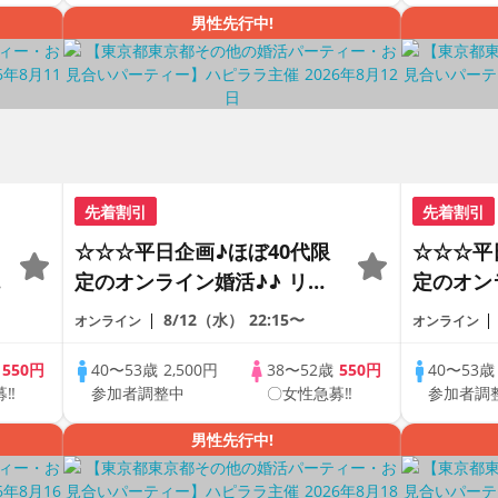
PARTY!!
男性先行中!
先着割引
先着割引
☆☆☆平日企画♪ほぼ40代限
☆☆☆平
の
定のオンライン婚活♪♪ リモ
定のオン
ートの出会い応援♪♪ おうち
ートの出
8/12（水）
22:15〜
オンライン
オンライン
で乾杯しませんか♪♪ ☆全国
で乾杯し
の方が対象☆ 司会進行あり
の方が対
歳
550円
40〜53歳
2,500円
38〜52歳
550円
40〜53
募‼
参加者調整中
〇女性急募‼
参加者調
♪
♪♪ THE 41s ONLINE
♪♪ THE 
PARTY!!
PARTY!!
男性先行中!