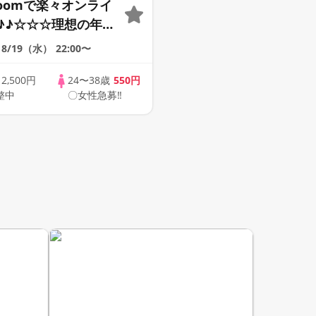
Zoomで楽々オンライ
♪♪☆☆☆理想の年の
そろそろ・・・素敵な
8/19（水）
22:00〜
けたい♪ ♪☆カジュ
ンライン婚活☆全国
歳
2,500円
24〜38歳
550円
整中
〇女性急募‼
象☆司会進行あり♪♪