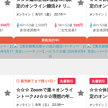
の
定のオンライン婚活♪♪ リモ
定のオン
ートの出会い応援♪♪ おうち
ートの出
8/21（金）
22:15〜
オンライン
オンライン
で乾杯しませんか♪♪ ☆全国
で乾杯し
の方が対象☆ 司会進行あり
の方が対
歳
550円
40〜53歳
2,500円
38〜52歳
550円
40〜53
募‼
参加者調整中
〇女性急募‼
参加者調
♪
♪♪ THE 42s ONLINE
♪♪ THE 
PARTY!!
PARTY!!
男性先行中!
販売終了まで残り1日！
先着割引
先着割引
☆☆☆ Zoomで楽々オンライ
☆☆☆休
の
ントーク♪♪☆☆☆理想の年の
定のオン
差♪♪ そろそろ・・・素敵な
ートの出
8/8（土）
22:30〜
オンライン
オンライン