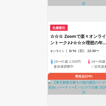
先着割引
☆☆☆ Zoomで楽々オンライ
ントーク♪♪☆☆☆理想の年
差♪♪ そろそろ・・・素敵な
8/16（日）
22:30〜
オンライン
恋人見つけたい♪ ♪☆カジュ
アルなオンライン婚活☆全国
24〜41歳
2,500円
24〜38
参加者調整中
〇女性急
の方が対象☆司会進行あり♪
男性先行中!