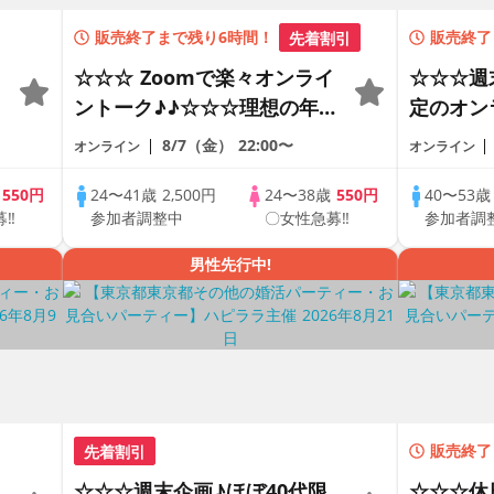
販売終了まで残り6時間！
先着割引
販売終了
☆☆☆ Zoomで楽々オンライ
☆☆☆週
ントーク♪♪☆☆☆理想の年の
定のオン
差♪♪ そろそろ・・・素敵な
ートの出
8/7（金）
22:00〜
オンライン
オンライン
恋人見つけたい♪ ♪☆カジュ
で乾杯し
アルなオンライン婚活☆全国
の方が対
歳
550円
24〜41歳
2,500円
24〜38歳
550円
40〜53
募‼
参加者調整中
〇女性急募‼
参加者調
の方が対象☆司会進行あり♪♪
♪♪ THE 
PARTY!!
男性先行中!
先着割引
販売終了
☆☆☆週末企画♪ほぼ40代限
☆☆☆休