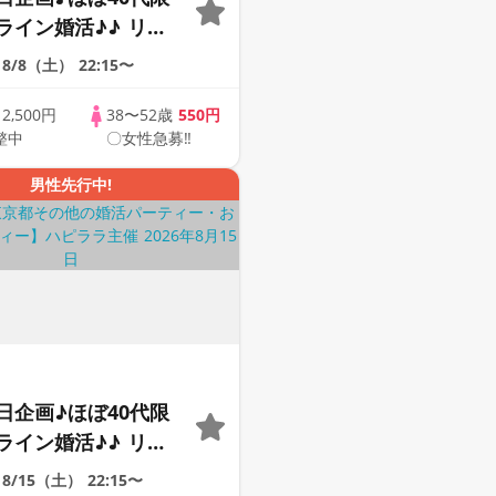
ライン婚活♪♪ リモ
会い応援♪♪ おうち
8/8（土）
22:15〜
ませんか♪♪ ☆全国
象☆ 司会進行あり
歳
2,500円
38〜52歳
550円
整中
〇女性急募‼
41s ONLINE
男性先行中!
日企画♪ほぼ40代限
ライン婚活♪♪ リモ
会い応援♪♪ おうち
8/15（土）
22:15〜