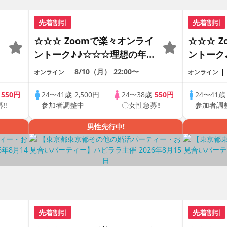
先着割引
先着割引
☆☆☆ Zoomで楽々オンライ
☆☆☆ 
ントーク♪♪☆☆☆理想の年の
ントーク
差♪♪ そろそろ・・・素敵な
差♪♪ 
8/10（月）
22:00〜
オンライン
オンライン
恋人見つけたい♪ ♪☆カジュ
恋人見つ
アルなオンライン婚活☆全国
アルなオ
歳
550円
24〜41歳
2,500円
24〜38歳
550円
24〜41
募‼
参加者調整中
〇女性急募‼
参加者調
の方が対象☆司会進行あり♪♪
の方が対
男性先行中!
先着割引
先着割引