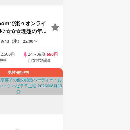
Zoomで楽々オンライ
♪♪☆☆☆理想の年の
そろそろ・・・素敵な
8/13（木）
22:00〜
けたい♪ ♪☆カジュ
ンライン婚活☆全国
歳
2,500円
24〜38歳
550円
整中
〇女性急募‼
象☆司会進行あり♪♪
男性先行中!