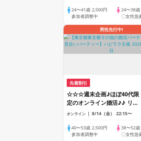
恋人見つけたい♪ ♪☆カジュ
アルなオンライン婚活☆全国
24〜41歳
2,500円
24〜38
参加者調整中
〇女性急
の方が対象☆司会進行あり♪
男性先行中!
先着割引
☆☆☆週末企画♪ほぼ40代限
定のオンライン婚活♪♪ リモ
ートの出会い応援♪♪ おうち
8/14（金）
22:15〜
オンライン
で乾杯しませんか♪♪ ☆全国
の方が対象☆ 司会進行あり
40〜53歳
2,500円
38〜52
参加者調整中
〇女性急
♪♪ THE 41s ONLINE