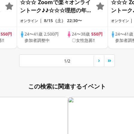
☆☆☆ Zoomで楽々オンライ
☆☆☆ 
の
ントーク♪♪☆☆☆理想の年の
ントーク
差♪♪ そろそろ・・・素敵な
差♪♪ 
8/15（土）
22:30〜
オンライン
オンライン
恋人見つけたい♪ ♪☆カジュ
恋人見つ
アルなオンライン婚活☆全国
アルなオ
歳
550円
24〜41歳
2,500円
24〜38歳
550円
24〜41
募‼
参加者調整中
〇女性急募‼
参加者調
♪
の方が対象☆司会進行あり♪♪
の方が対
1/2
この検索に関連するイベント