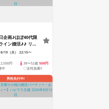
日企画♪ほぼ40代限
ライン婚活♪♪ リモ
会い応援♪♪ おうち
8/19（水）
22:15〜
ませんか♪♪ ☆全国
象☆ 司会進行あり
歳
2,500円
38〜52歳
550円
整中
〇女性急募‼
42s ONLINE
男性先行中!