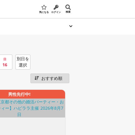
検索
気になる
ログイン
別日を
日
16
選択
男性先行中!