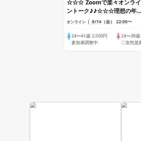
☆☆☆ Zoomで楽々オンライ
ントーク♪♪☆☆☆理想の年
差♪♪ そろそろ・・・素敵な
8/14（金）
22:00〜
オンライン
恋人見つけたい♪ ♪☆カジュ
アルなオンライン婚活☆全国
24〜41歳
2,500円
24〜38
参加者調整中
〇女性急
の方が対象☆司会進行あり♪