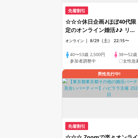
先着割引
☆☆☆休日企画♪ほぼ40代限
定のオンライン婚活♪♪ リモ
ートの出会い応援♪♪ おうち
8/29（土）
22:15〜
オンライン
で乾杯しませんか♪♪ ☆全国
の方が対象☆ 司会進行あり
40〜53歳
2,500円
38〜52
参加者調整中
〇女性急
♪♪ THE 44s ONLINE
PARTY!!
男性先行中!
先着割引
☆☆☆ Zoomで楽々オンライ