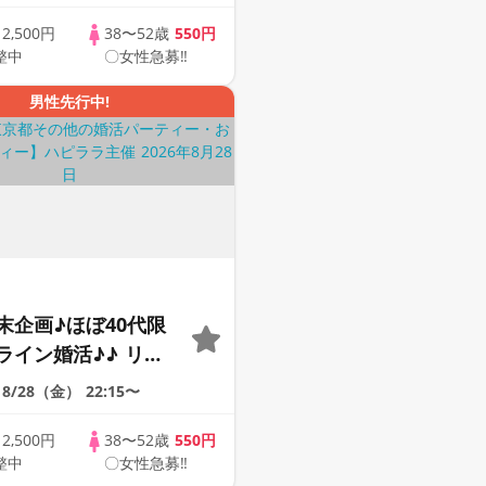
ませんか♪♪ ☆全国
象☆ 司会進行あり
歳
2,500円
38〜52歳
550円
整中
〇女性急募‼
42s ONLINE
男性先行中!
末企画♪ほぼ40代限
ライン婚活♪♪ リモ
会い応援♪♪ おうち
8/28（金）
22:15〜
ませんか♪♪ ☆全国
象☆ 司会進行あり
歳
2,500円
38〜52歳
550円
整中
〇女性急募‼
43s ONLINE