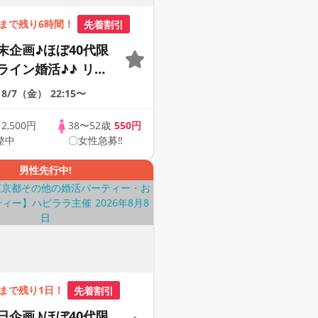
まで残り6時間！
先着割引
末企画♪ほぼ40代限
ライン婚活♪♪ リモ
会い応援♪♪ おうち
8/7（金）
22:15〜
ませんか♪♪ ☆全国
象☆ 司会進行あり
歳
2,500円
38〜52歳
550円
整中
〇女性急募‼
40s ONLINE
男性先行中!
まで残り1日！
先着割引
日企画♪ほぼ40代限