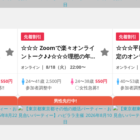
先着割引
先着割引
☆☆☆ Zoomで楽々オンライ
☆☆☆平
の
ントーク♪♪☆☆☆理想の年の
定のオン
差♪♪ そろそろ・・・素敵な
ートの出
8/18（火）
22:00〜
オンライン
オンライン
恋人見つけたい♪ ♪☆カジュ
で乾杯し
アルなオンライン婚活☆全国
の方が対
歳
550円
24〜41歳
2,500円
24〜38歳
550円
40〜53
募‼
参加者調整中
〇女性急募‼
参加者調
♪
の方が対象☆司会進行あり♪♪
♪♪ THE 
PARTY!!
男性先行中!