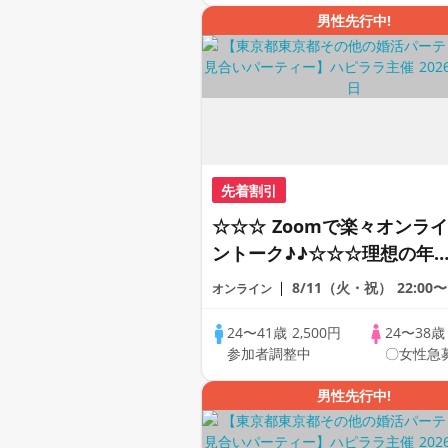
PARTY!!
男性先行中!
先着割引
☆☆☆ Zoomで楽々オンライ
ントーク♪♪☆☆☆理想の年
差♪♪ そろそろ・・・素敵な
8/11（火・祝）
22:00〜
オンライン
恋人見つけたい♪ ♪☆カジュ
アルなオンライン婚活☆全国
24〜41歳
2,500円
24〜38
参加者調整中
〇女性急
の方が対象☆司会進行あり♪
男性先行中!