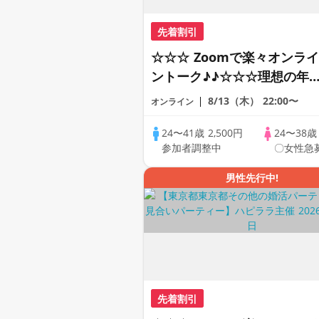
先着割引
☆☆☆ Zoomで楽々オンライ
ントーク♪♪☆☆☆理想の年
差♪♪ そろそろ・・・素敵な
8/13（木）
22:00〜
オンライン
恋人見つけたい♪ ♪☆カジュ
アルなオンライン婚活☆全国
24〜41歳
2,500円
24〜38
参加者調整中
〇女性急
の方が対象☆司会進行あり♪
男性先行中!
先着割引