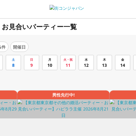
・お見合いパーティー一覧
条件
開催日
土
日
月
火・祝
水
木
金
8
9
10
11
12
13
14
男性先行中!