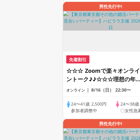
男性先行中!
先着割引
☆☆☆ Zoomで楽々オンライ
ントーク♪♪☆☆☆理想の年
差♪♪ そろそろ・・・素敵な
8/16（日）
22:30〜
オンライン
恋人見つけたい♪ ♪☆カジュ
アルなオンライン婚活☆全国
24〜41歳
2,500円
24〜38
参加者調整中
〇女性急
の方が対象☆司会進行あり♪
男性先行中!