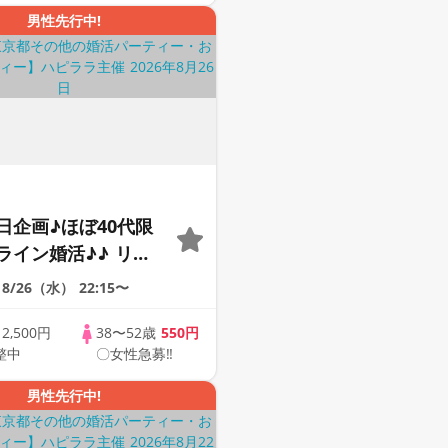
男性先行中!
日企画♪ほぼ40代限
ライン婚活♪♪ リモ
会い応援♪♪ おうち
8/26（水）
22:15〜
ませんか♪♪ ☆全国
象☆ 司会進行あり
歳
2,500円
38〜52歳
550円
整中
〇女性急募‼
43s ONLINE
男性先行中!