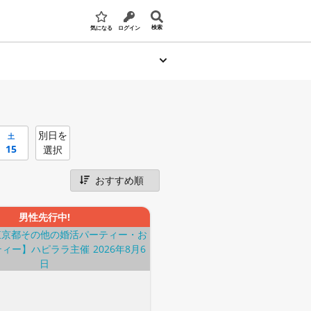
検索
気になる
ログイン
別日を
土
15
選択
男性先行中!