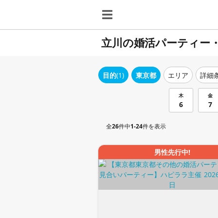
立川の婚活パーティー
目的
(1)
東京都
エリア
詳細
木
金
6
7
全
26
件中
1-24
件を表示
男性先行中!