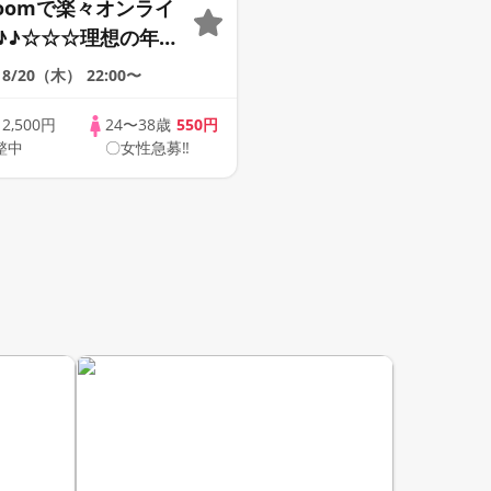
Zoomで楽々オンライ
♪♪☆☆☆理想の年の
そろそろ・・・素敵な
8/20（木）
22:00〜
けたい♪ ♪☆カジュ
ンライン婚活☆全国
歳
2,500円
24〜38歳
550円
整中
〇女性急募‼
象☆司会進行あり♪♪