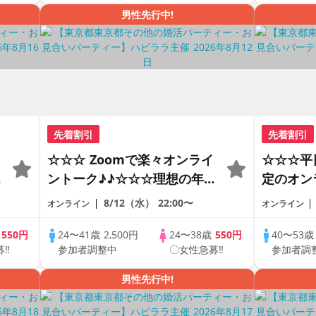
男性先行中!
先着割引
先着割引
☆☆☆ Zoomで楽々オンライ
☆☆☆平
の
ントーク♪♪☆☆☆理想の年の
定のオン
差♪♪ そろそろ・・・素敵な
ートの出
8/12（水）
22:00〜
オンライン
オンライン
恋人見つけたい♪ ♪☆カジュ
で乾杯し
アルなオンライン婚活☆全国
の方が対
歳
550円
24〜41歳
2,500円
24〜38歳
550円
40〜53
募‼
参加者調整中
〇女性急募‼
参加者調
♪
の方が対象☆司会進行あり♪♪
♪♪ THE 
PARTY!!
男性先行中!