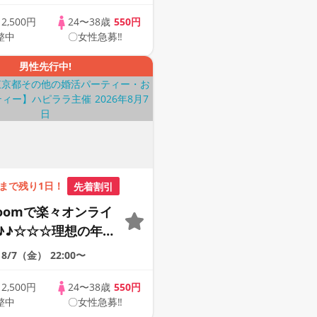
けたい♪ ♪☆カジュ
ンライン婚活☆全国
歳
2,500円
24〜38歳
550円
整中
〇女性急募‼
象☆司会進行あり♪♪
男性先行中!
まで残り1日！
先着割引
Zoomで楽々オンライ
♪♪☆☆☆理想の年の
そろそろ・・・素敵な
8/7（金）
22:00〜
けたい♪ ♪☆カジュ
ンライン婚活☆全国
歳
2,500円
24〜38歳
550円
整中
〇女性急募‼
象☆司会進行あり♪♪