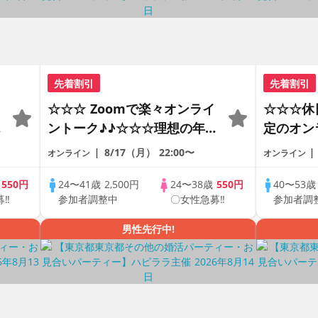
先着割引
先着割引
☆☆☆ Zoomで楽々オンライ
☆☆☆休
の
ントーク♪♪☆☆☆理想の年の
定のオン
差♪♪ そろそろ・・・素敵な
ートの出
8/17（月）
22:00〜
オンライン
オンライン
恋人見つけたい♪ ♪☆カジュ
で乾杯し
アルなオンライン婚活☆全国
の方が対
歳
550円
24〜41歳
2,500円
24〜38歳
550円
40〜53
募‼
参加者調整中
〇女性急募‼
参加者調
♪
の方が対象☆司会進行あり♪♪
♪♪ THE 
PARTY!!
男性先行中!