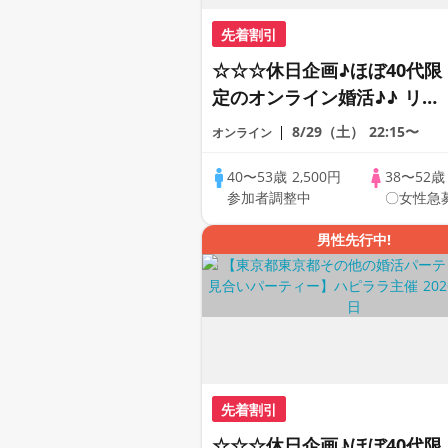
先着割引
☆☆☆休日企画♪ほぼ40代限
定のオンライン婚活♪♪ リモ
ートの出会い応援♪♪ おうち
8/29（土）
22:15〜
オンライン
で乾杯しませんか♪♪ ☆全国
の方が対象☆ 司会進行あり
40〜53歳
2,500円
38〜52
参加者調整中
〇女性急
♪♪ THE 44s ONLINE
PARTY!!
男性先行中!
先着割引
☆☆☆休日企画♪ほぼ40代限