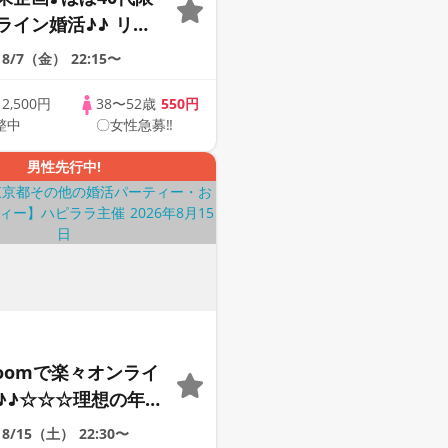
ライン婚活♪♪ リモ
会い応援♪♪ おうち
8/7（金）
22:15〜
ませんか♪♪ ☆全国
象☆ 司会進行あり
歳
2,500円
38〜52歳
550円
整中
〇女性急募‼
40s ONLINE
男性先行中!
Zoomで楽々オンライ
♪♪☆☆☆理想の年の
そろそろ・・・素敵な
8/15（土）
22:30〜