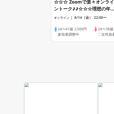
☆☆☆ Zoomで楽々オンライ
ントーク♪♪☆☆☆理想の年
差♪♪ そろそろ・・・素敵な
8/14（金）
22:00〜
オンライン
恋人見つけたい♪ ♪☆カジュ
アルなオンライン婚活☆全国
24〜41歳
2,500円
24〜38
参加者調整中
〇女性急
の方が対象☆司会進行あり♪