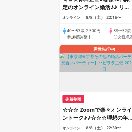
定のオンライン婚活♪♪ リモ
ートの出会い応援♪♪ おうち
8/8（土）
22:15〜
オンライン
で乾杯しませんか♪♪ ☆全国
の方が対象☆ 司会進行あり
40〜53歳
2,500円
38〜52
参加者調整中
〇女性急
♪♪ THE 41s ONLINE
PARTY!!
男性先行中!
先着割引
☆☆☆ Zoomで楽々オンライ
ントーク♪♪☆☆☆理想の年
差♪♪ そろそろ・・・素敵な
8/8（土）
22:30〜
オンライン