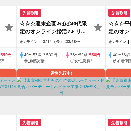
先着割引
先着割引
☆☆☆週末企画♪ほぼ40代限
☆☆☆平
の
定のオンライン婚活♪♪ リモ
定のオン
ートの出会い応援♪♪ おうち
ートの出
8/14（金）
22:15〜
オンライン
オンライン
で乾杯しませんか♪♪ ☆全国
で乾杯し
の方が対象☆ 司会進行あり
の方が対
歳
550円
40〜53歳
2,500円
38〜52歳
550円
40〜53
募‼
参加者調整中
〇女性急募‼
参加者調
♪
♪♪ THE 41s ONLINE
♪♪ THE 
PARTY!!
PARTY!!
男性先行中!
先着割引
先着割引