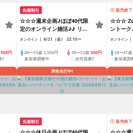
先着割引
販売終了
☆☆☆週末企画♪ほぼ40代限
☆☆☆ 
定のオンライン婚活♪♪ リモ
ントーク
ートの出会い応援♪♪ おうち
差♪♪ 
8/21（金）
22:15〜
オンライン
オンライン
で乾杯しませんか♪♪ ☆全国
恋人見つ
の方が対象☆ 司会進行あり
アルなオ
歳
550円
40〜53歳
2,500円
38〜52歳
550円
24〜41
募‼
参加者調整中
〇女性急募‼
参加者調
♪♪ THE 42s ONLINE
の方が対
PARTY!!
男性先行中!
先着割引
販売終了
☆☆☆休日企画♪ほぼ40代限
☆☆☆週