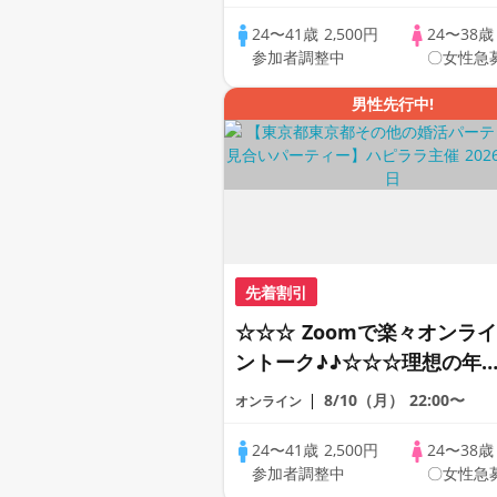
恋人見つけたい♪ ♪☆カジュ
アルなオンライン婚活☆全国
24〜41歳
2,500円
24〜38
参加者調整中
〇女性急
の方が対象☆司会進行あり♪
男性先行中!
先着割引
☆☆☆ Zoomで楽々オンライ
ントーク♪♪☆☆☆理想の年
差♪♪ そろそろ・・・素敵な
8/10（月）
22:00〜
オンライン
恋人見つけたい♪ ♪☆カジュ
アルなオンライン婚活☆全国
24〜41歳
2,500円
24〜38
参加者調整中
〇女性急
の方が対象☆司会進行あり♪