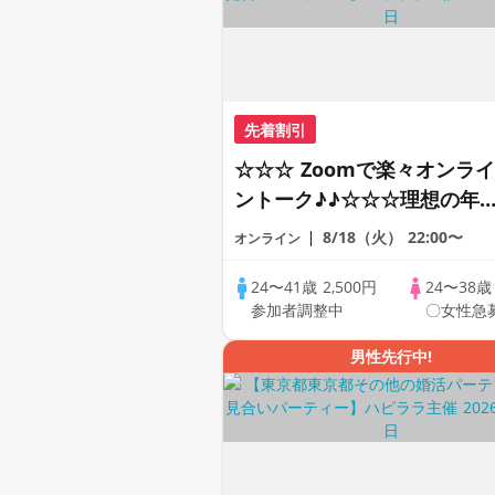
先着割引
☆☆☆ Zoomで楽々オンライ
ントーク♪♪☆☆☆理想の年
差♪♪ そろそろ・・・素敵な
8/18（火）
22:00〜
オンライン
恋人見つけたい♪ ♪☆カジュ
アルなオンライン婚活☆全国
24〜41歳
2,500円
24〜38
参加者調整中
〇女性急
の方が対象☆司会進行あり♪
男性先行中!