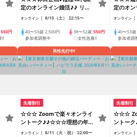
定のオンライン婚活♪♪ リモ
定のオン
ートの出会い応援♪♪ おうち
ートの出
8/15（土）
22:15〜
オンライン
オンライン
で乾杯しませんか♪♪ ☆全国
で乾杯し
の方が対象☆ 司会進行あり
の方が対
歳
550円
40〜53歳
2,500円
38〜52歳
550円
40〜53
募‼
参加者調整中
〇女性急募‼
参加者調
♪♪ THE 42s ONLINE
♪♪ THE 
PARTY!!
PARTY!!
男性先行中!
先着割引
先着割引
☆☆☆ Zoomで楽々オンライ
☆☆☆ 
の
ントーク♪♪☆☆☆理想の年の
ントーク
差♪♪ そろそろ・・・素敵な
差♪♪ 
8/11（火・祝）
22:00〜
オンライン
オンライン