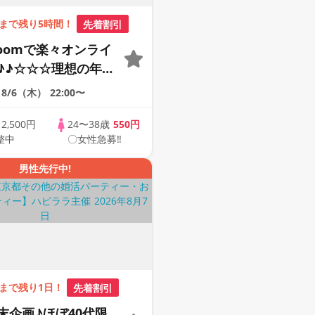
まで残り5時間！
先着割引
Zoomで楽々オンライ
♪♪☆☆☆理想の年の
そろそろ・・・素敵な
8/6（木）
22:00〜
けたい♪ ♪☆カジュ
ンライン婚活☆全国
歳
2,500円
24〜38歳
550円
整中
〇女性急募‼
象☆司会進行あり♪♪
男性先行中!
まで残り1日！
先着割引
末企画♪ほぼ40代限