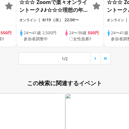
☆☆☆ Zoomで楽々オンライ
☆☆☆ 
の
ントーク♪♪☆☆☆理想の年の
ントーク
差♪♪ そろそろ・・・素敵な
差♪♪ 
8/19（水）
22:00〜
オンライン
オンライン
恋人見つけたい♪ ♪☆カジュ
恋人見つ
アルなオンライン婚活☆全国
アルなオ
歳
550円
24〜41歳
2,500円
24〜38歳
550円
24〜41
募‼
参加者調整中
〇女性急募‼
参加者調
♪
の方が対象☆司会進行あり♪♪
の方が対
1/2
この検索に関連するイベント