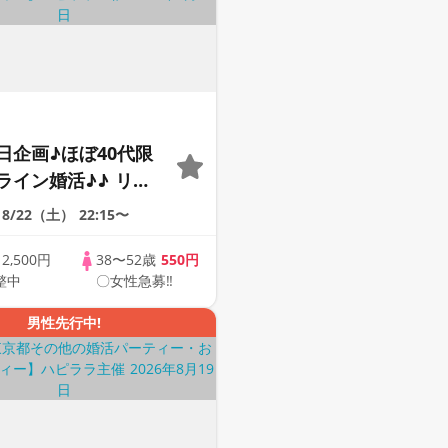
日企画♪ほぼ40代限
ライン婚活♪♪ リモ
会い応援♪♪ おうち
8/22（土）
22:15〜
ませんか♪♪ ☆全国
象☆ 司会進行あり
歳
2,500円
38〜52歳
550円
整中
〇女性急募‼
43s ONLINE
男性先行中!