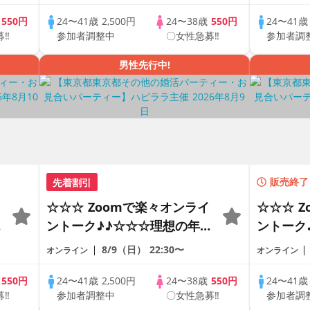
恋人見つけたい♪ ♪☆カジュ
恋人見つ
アルなオンライン婚活☆全国
アルなオ
歳
550円
24〜41歳
2,500円
24〜38歳
550円
24〜41
募‼
参加者調整中
〇女性急募‼
参加者調
♪
の方が対象☆司会進行あり♪♪
の方が対
男性先行中!
先着割引
販売終了
☆☆☆ Zoomで楽々オンライ
☆☆☆ 
の
ントーク♪♪☆☆☆理想の年の
ントーク
差♪♪ そろそろ・・・素敵な
差♪♪ 
8/9（日）
22:30〜
オンライン
オンライン
恋人見つけたい♪ ♪☆カジュ
恋人見つ
アルなオンライン婚活☆全国
アルなオ
歳
550円
24〜41歳
2,500円
24〜38歳
550円
24〜41
募‼
参加者調整中
〇女性急募‼
参加者調
♪
の方が対象☆司会進行あり♪♪
の方が対