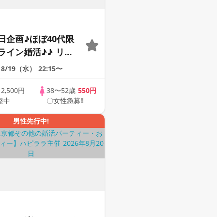
日企画♪ほぼ40代限
ライン婚活♪♪ リモ
会い応援♪♪ おうち
8/19（水）
22:15〜
ませんか♪♪ ☆全国
象☆ 司会進行あり
歳
2,500円
38〜52歳
550円
整中
〇女性急募‼
42s ONLINE
男性先行中!