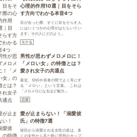
心理的作用10選｜目をそら
す方向でわかる本音4つ
目が合った際、すぐに目をそらす人
にはいくつかの心理がはたらいてい
ます。その人にどのよう...
モテる
男性が思わずメロメロに！
「メロい女」の特徴とは？
愛され女子の共通点
最近、SNSや若者の間でよく耳にす
る「メロい」という言葉。 これは
「メロメロになるほど魅力...
恋愛
愛が止まらない！「溺愛彼
氏」の特徴7選
彼氏から溺愛される女性の姿は、多
くの女性から見た時に理想のカップ