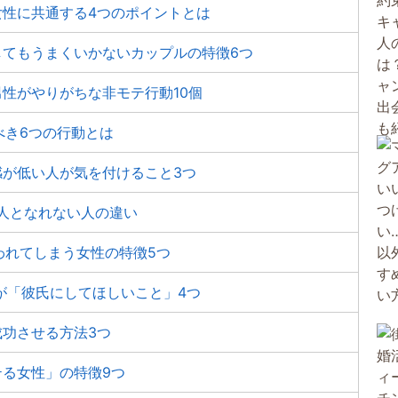
女性に共通する4つのポイントとは
してもうまくいかないカップルの特徴6つ
性がやりがちな非モテ行動10個
べき6つの行動とは
感が低い人が気を付けること3つ
人となれない人の違い
われてしまう女性の特徴5つ
が「彼氏にしてほしいこと」4つ
功させる方法3つ
テる女性」の特徴9つ