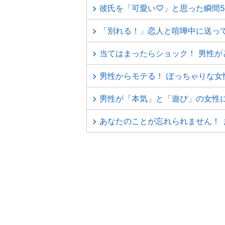
彼氏を「可愛い♡」と思った瞬間
「別れる！」恋人と喧嘩中に送って
当てはまったらショック！ 男性
男性からモテる！ ぽっちゃりな女
男性が「本気」と「遊び」の女性
あなたのことが忘れられません！ 