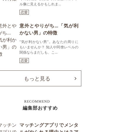
ル像に見えるかもしれま...
恋愛
意外とやりがち…「気が利
かない男」の特徴
“気が利かない男”。あなたの周りに
もいませんか？ 知人や同僚レベルの
関係ならまだしも、こ...
恋愛
もっと見る
RECOMMEND
編集部おすすめ
マッチングアプリでメンタ