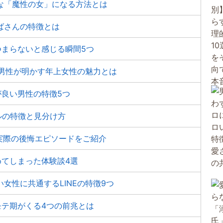
な「魔性の女」になる方法とは
ばさんの特徴とは
つまらないと感じる瞬間5つ
 男性が明かす年上女性の魅力とは
が良い男性の特徴5つ
ルの特徴と見分け方
実際の後悔エピソードをご紹介
めてしまった体験談4選
女性に共通するLINEの特徴9つ
モテ期がくる4つの前兆とは