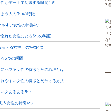
男性がデートで幻滅する瞬間4選
しまう人の3つの特徴
いやすい女性の特徴4つ
で惚れた女性にとる5つの態度
らモテる女性」の特徴4つ
る5つの瞬間
倫にハマる女性の特徴とその心理とは
されやすい女性の特徴と見分ける方法
い女あるある6つ
思う女性の特徴4つ