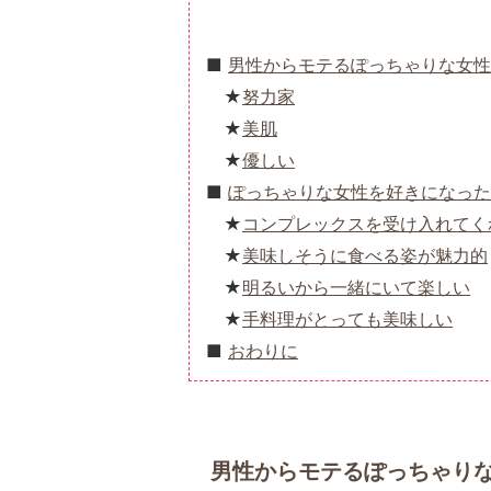
男性からモテるぽっちゃりな女性
努力家
美肌
優しい
ぽっちゃりな女性を好きになった
コンプレックスを受け入れてく
美味しそうに食べる姿が魅力的
明るいから一緒にいて楽しい
手料理がとっても美味しい
おわりに
男性からモテるぽっちゃり