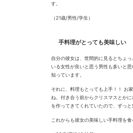
す。
（21歳/男性/学生）
手料理がとっても美味しい
自分の彼女は、世間的に見るとちょっ
いる女性が良いと思う男性も多いと思
知っています。
それに、料理もとっても上手！！ お
ね。付き合う前からクリスマスとかに
を作ってきてくれていたので、ずっと
これからも彼女の美味しい手料理を食