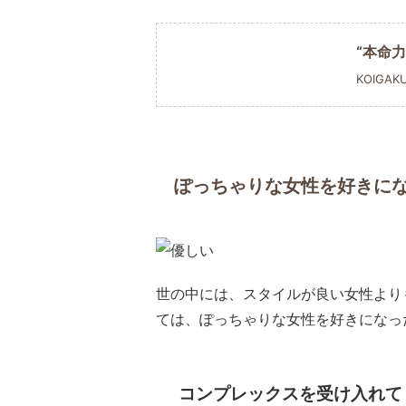
“本命
KOIGAK
ぽっちゃりな女性を好きに
世の中には、スタイルが良い女性より
ては、ぽっちゃりな女性を好きになっ
コンプレックスを受け入れて