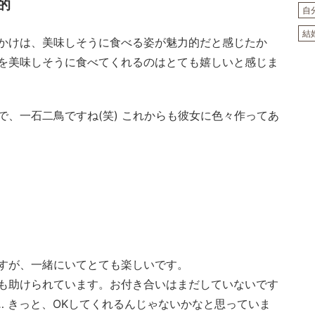
的
自
結
かけは、美味しそうに食べる姿が魅力的だと感じたか
を美味しそうに食べてくれるのはとても嬉しいと感じま
、一石二鳥ですね(笑) これからも彼女に色々作ってあ
すが、一緒にいてとても楽しいです。
も助けられています。お付き合いはまだしていないです
… きっと、OKしてくれるんじゃないかなと思っていま