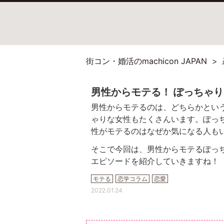
街コン・婚活のmachicon JAPAN
男性からモテる！ ぽっちゃ
男性からモテるのは、どちらかとい
ゃりな女性もたくさんいます。ぽっ
性がモテるのはなぜか気になる人も
そこで今回は、男性からモテるぽっ
エピソードを紹介していきますね！
モテる
恋学コラム
恋愛
2022.01.24