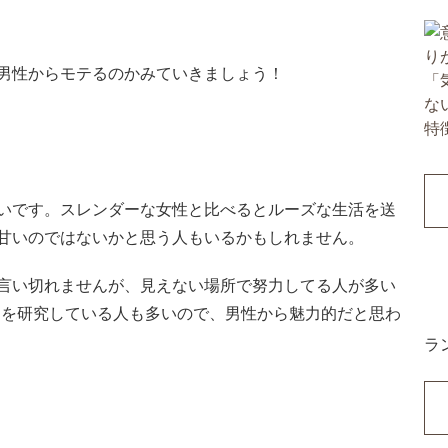
男性からモテるのかみていきましょう！
いです。スレンダーな女性と比べるとルーズな生活を送
甘いのではないかと思う人もいるかもしれません。
言い切れませんが、見えない場所で努力してる人が多い
力を研究している人も多いので、男性から魅力的だと思わ
ラ