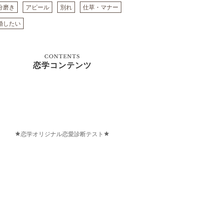
分磨き
アピール
別れ
仕草・マナー
婚したい
CONTENTS
恋学コンテンツ
恋学オリジナル恋愛診断テスト