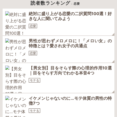
読者数ランキング
- 恋愛
絶対に盛り上がる恋愛の二択質問100選！好
きな人に聞いてみよう
恋愛
男性が思わずメロメロに！「メロい女」の
特徴とは？愛され女子の共通点
恋愛
【男女別】目をそらす際の心理的作用10選
｜目をそらす方向でわかる本音4つ
モテる
イケメンじゃないのに…モテ体質の男性の特
徴7つ
モテる