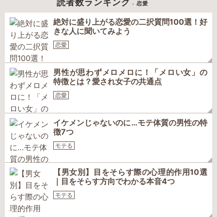
読者数ランキング
- 恋愛
絶対に盛り上がる恋愛の二択質問100選！好
きな人に聞いてみよう
恋愛
男性が思わずメロメロに！「メロい女」の
特徴とは？愛され女子の共通点
恋愛
イケメンじゃないのに…モテ体質の男性の特
徴7つ
モテる
【男女別】目をそらす際の心理的作用10選
｜目をそらす方向でわかる本音4つ
モテる