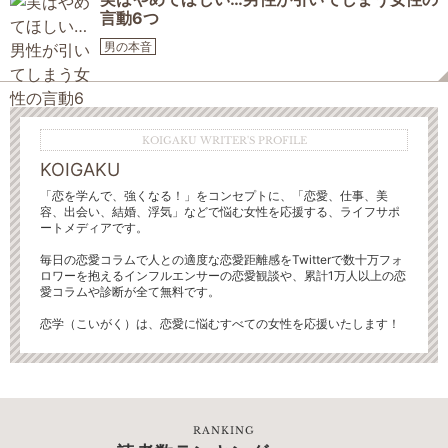
言動6つ
男の本音
KOIGAKU WRITER'S PROFILE
KOIGAKU
「恋を学んで、強くなる！」をコンセプトに、「恋愛、仕事、美
容、出会い、結婚、浮気」などで悩む女性を応援する、ライフサポ
ートメディアです。
毎日の恋愛コラムで人との適度な恋愛距離感をTwitterで数十万フォ
ロワーを抱えるインフルエンサーの恋愛観談や、累計1万人以上の恋
愛コラムや診断が全て無料です。
恋学（こいがく）は、恋愛に悩むすべての女性を応援いたします！
RANKING