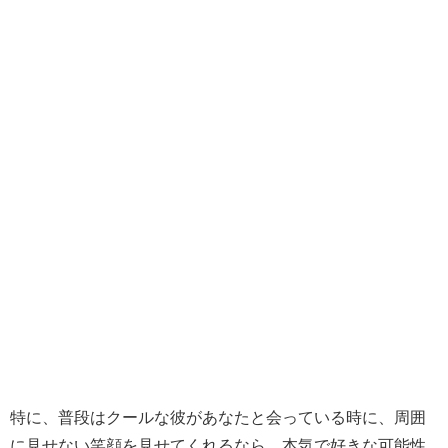
特に、普段はクールな彼があなたと会っている時に、周囲
に見せない笑顔を見せてくれるなら、本気で好きな可能性