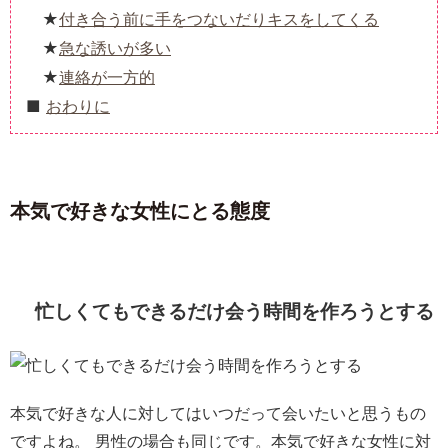
付き合う前に手をつないだりキスをしてくる
急な誘いが多い
連絡が一方的
おわりに
本気で好きな女性にとる態度
忙しくてもできるだけ会う時間を作ろうとする
本気で好きな人に対してはいつだって会いたいと思うもの
ですよね。 男性の場合も同じです。本気で好きな女性に対