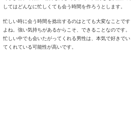
してはどんなに忙しくても会う時間を作ろうとします。
忙しい時に会う時間を捻出するのはとても大変なことです
よね。強い気持ちがあるからこそ、できることなのです。
忙しい中でも会いたがってくれる男性は、本気で好きでい
てくれている可能性が高いです。