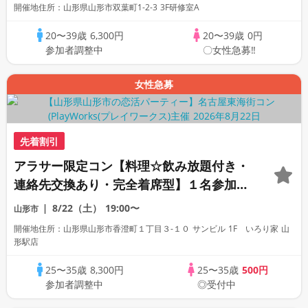
開催地住所：山形県山形市双葉町1-2-3 3F研修室A
20〜39歳
6,300円
20〜39歳
0円
参加者調整中
〇女性急募‼
女性急募
先着割引
アラサー限定コン【料理☆飲み放題付き・
連絡先交換あり・完全着席型】１名参加多
数・初参加も大歓迎☆プレイワークス主催
8/22（土）
19:00〜
山形市
☆
開催地住所：山形県山形市香澄町１丁目３-１０ サンビル 1F いろり家 山
形駅店
25〜35歳
8,300円
25〜35歳
500円
参加者調整中
◎受付中