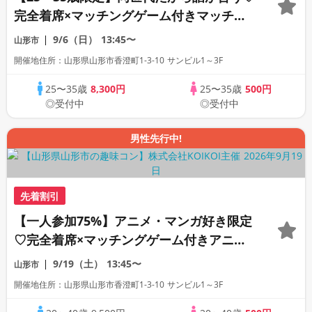
完全着席×マッチングゲーム付きマッチン
グコン
9/6（日）
13:45〜
山形市
開催地住所：山形県山形市香澄町1-3-10 サンビル1～3F
25〜35歳
8,300円
25〜35歳
500円
◎受付中
◎受付中
男性先行中!
先着割引
【一人参加75%】アニメ・マンガ好き限定
♡完全着席×マッチングゲーム付きアニメ
コン
9/19（土）
13:45〜
山形市
開催地住所：山形県山形市香澄町1-3-10 サンビル1～3F