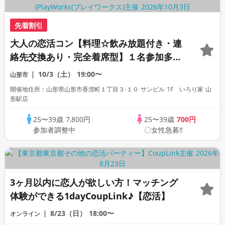
先着割引
大人の恋活コン【料理☆飲み放題付き・連
絡先交換あり・完全着席型】１名参加多
数・初参加も大歓迎☆プレイワークス主催
10/3（土）
19:00〜
山形市
☆
開催地住所：山形県山形市香澄町１丁目３-１０ サンビル 1F いろり家 山
形駅店
25〜39歳
7,800円
25〜39歳
700円
参加者調整中
〇女性急募‼
3ヶ月以内に恋人が欲しい方！マッチング
体験ができる1dayCoupLink♪【恋活】
8/23（日）
18:00〜
オンライン