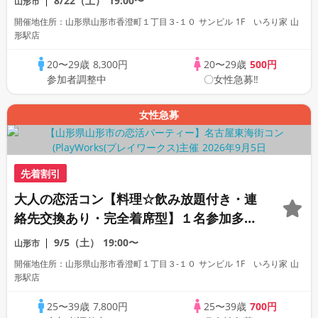
8/22（土）
19:00〜
山形市
開催地住所：山形県山形市香澄町１丁目３-１０ サンビル 1F いろり家 山
形駅店
20〜29歳
8,300円
20〜29歳
500円
参加者調整中
〇女性急募‼
女性急募
先着割引
大人の恋活コン【料理☆飲み放題付き・連
絡先交換あり・完全着席型】１名参加多
数・初参加も大歓迎☆プレイワークス主催
9/5（土）
19:00〜
山形市
☆
開催地住所：山形県山形市香澄町１丁目３-１０ サンビル 1F いろり家 山
形駅店
25〜39歳
7,800円
25〜39歳
700円