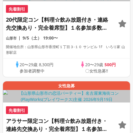
先着割引
20代限定コン【料理☆飲み放題付き・連絡
先交換あり・完全着席型】１名参加多数・
初参加も大歓迎☆プレイワークス主催☆
9/5（土）
19:00〜
山形市
開催地住所：山形県山形市香澄町１丁目３-１０ サンビル 1F いろり家 山
形駅店
20〜29歳
8,300円
20〜29歳
500円
参加者調整中
〇女性急募‼
女性急募
先着割引
アラサー限定コン【料理☆飲み放題付き・
連絡先交換あり・完全着席型】１名参加多