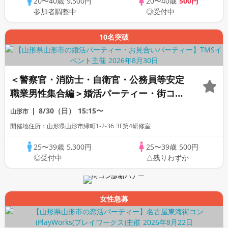
20〜40歳
9,500円
20〜40歳
500円
参加者調整中
◎受付中
10名突破
＜警察官・消防士・自衛官・公務員等安定
職業男性集合編＞婚活パーティー・街コ
ン ～真剣な出会い～
8/30（日）
15:15〜
山形市
開催地住所：山形県山形市緑町1-2-36 3F第4研修室
25〜39歳
5,300円
25〜39歳
500円
◎受付中
△残りわずか
女性急募