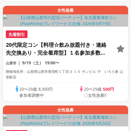
女性急募
先着割引
20代限定コン【料理☆飲み放題付き・連絡
先交換あり・完全着席型】１名参加多数・
初参加も大歓迎☆プレイワークス主催☆
9/19（土）
19:00〜
山形市
開催地住所：山形県山形市香澄町１丁目３-１０ サンビル 1F いろり家 山
形駅店
20〜29歳
8,300円
20〜29歳
500円
参加者調整中
〇女性急募‼
女性急募