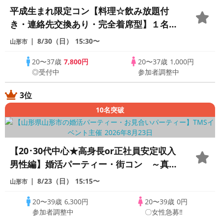
平成生まれ限定コン【料理☆飲み放題付
き・連絡先交換あり・完全着席型】１名参
加多数・初参加も大歓迎☆
8/30（日）
15:30〜
山形市
20〜37歳
7,800円
20〜37歳
1,000円
◎受付中
参加者調整中
3位
10名突破
【20･30代中心★高身長or正社員安定収入
男性編】婚活パーティー・街コン ～真剣
な出会い～
8/23（日）
15:15〜
山形市
20〜39歳
6,300円
20〜39歳
0円
参加者調整中
〇女性急募‼