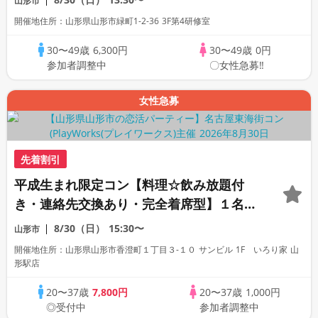
山形市
開催地住所：山形県山形市緑町1-2-36 3F第4研修室
30〜49歳
6,300円
30〜49歳
0円
参加者調整中
〇女性急募‼
女性急募
先着割引
平成生まれ限定コン【料理☆飲み放題付
き・連絡先交換あり・完全着席型】１名参
加多数・初参加も大歓迎☆
8/30（日）
15:30〜
山形市
開催地住所：山形県山形市香澄町１丁目３-１０ サンビル 1F いろり家 山
形駅店
20〜37歳
7,800円
20〜37歳
1,000円
◎受付中
参加者調整中