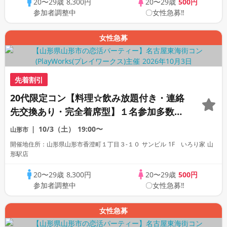
20〜29歳
8,300円
20〜29歳
500円
参加者調整中
〇女性急募‼
女性急募
先着割引
20代限定コン【料理☆飲み放題付き・連絡
先交換あり・完全着席型】１名参加多数・
初参加も大歓迎☆プレイワークス主催☆
10/3（土）
19:00〜
山形市
開催地住所：山形県山形市香澄町１丁目３-１０ サンビル 1F いろり家 山
形駅店
20〜29歳
8,300円
20〜29歳
500円
参加者調整中
〇女性急募‼
女性急募