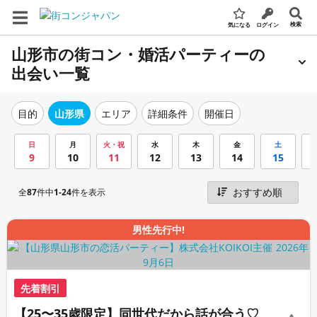
検索
気になる
ログイン
山形市の街コン・婚活パーティーの
出会い一覧
エリア
詳細条件
開催日
目的
山形県
日
月
火・祝
水
木
金
土
9
10
11
12
13
14
15
全
87
件中
1-24
件を表示
男性先行中!
先着割引
【25〜35歳限定】同世代だから話が合う♡