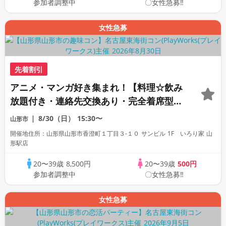
参加者調整中
〇女性急募‼
女性急募
先着割引
アニメ・マンガ好き集まれ！【料理☆飲み
放題付き・連絡先交換あり・完全着席型】
アニメ好きコン☆１名参加多数・初参加も
8/30（日）
15:30〜
山形市
大歓迎☆プレイワークス主催☆
開催地住所：山形県山形市香澄町１丁目３-１０ サンビル 1F いろり家 山
形駅店
20〜39歳
8,500円
20〜39歳
500円
参加者調整中
〇女性急募‼
女性急募