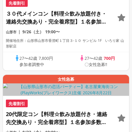
先着割引
３０代メインコン【料理☆飲み放題付き・
連絡先交換あり・完全着席型】１名参加多
数・初参加も大歓迎☆
9/26（土）
19:00〜
山形市
開催地住所：山形県山形市香澄町１丁目３-１０ サンビル 1F いろり家 山
形駅店
27〜42歳
7,800円
27〜42歳
700円
参加者調整中
〇女性急募‼
女性急募
先着割引
20代限定コン【料理☆飲み放題付き・連絡
先交換あり・完全着席型】１名参加多数・
初参加も大歓迎☆プレイワークス主催☆