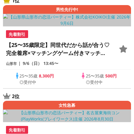
1位
男性先行中!
先着割引
【25〜35歳限定】同世代だから話が合う♡
完全着席×マッチングゲーム付きマッチン
グコン
9/6（日）
13:45〜
山形市
25〜35歳
8,300円
25〜35歳
500円
◎受付中
◎受付中
2位
女性急募
先着割引