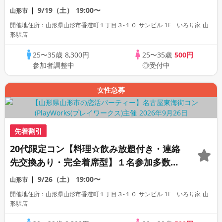
数・初参加も大歓迎☆プレイワークス主催
9/19（土）
19:00〜
山形市
☆
開催地住所：山形県山形市香澄町１丁目３-１０ サンビル 1F いろり家 山
形駅店
25〜35歳
8,300円
25〜35歳
500円
参加者調整中
◎受付中
女性急募
先着割引
20代限定コン【料理☆飲み放題付き・連絡
先交換あり・完全着席型】１名参加多数・
初参加も大歓迎☆プレイワークス主催☆
9/26（土）
19:00〜
山形市
開催地住所：山形県山形市香澄町１丁目３-１０ サンビル 1F いろり家 山
形駅店