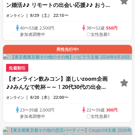
ン婚活♪♪ リモートの出会い応援♪♪ おう
ちで乾杯しませんか♪♪ ☆全国の方が対象
8/29（土）
22:15〜
オンライン
☆ 司会進行あり♪♪ THE 44s ONLINE
40〜53歳
2,500円
38〜52歳
550円
PARTY!!
参加者調整中
〇女性急募‼
男性先行中!
先着割引
【オンライン飲みコン】楽しいzoom企画
♪♪みんなで乾杯～～！20代30代の出会い
応援♪♪リモートパーティー♪♪友達作りか
8/20（木）
22:00〜
オンライン
ら交流を広げましょう！仲良くなりましょ
23〜39歳
2,000円
22〜39歳
300円
う♪☆全国の方が対象☆司会進行あり♪♪♪
参加者調整中
〇女性急募‼