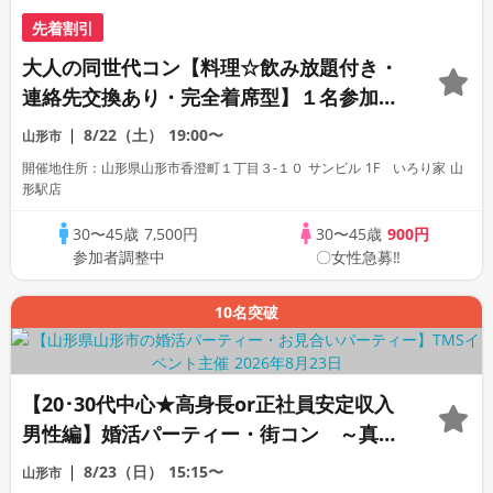
先着割引
大人の同世代コン【料理☆飲み放題付き・
連絡先交換あり・完全着席型】１名参加多
数・初参加も大歓迎☆プレイワークス主催
8/22（土）
19:00〜
山形市
☆
開催地住所：山形県山形市香澄町１丁目３-１０ サンビル 1F いろり家 山
形駅店
30〜45歳
7,500円
30〜45歳
900円
参加者調整中
〇女性急募‼
10名突破
【20･30代中心★高身長or正社員安定収入
男性編】婚活パーティー・街コン ～真剣
な出会い～
8/23（日）
15:15〜
山形市