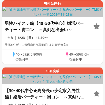
男性先行中!
男性ハイステ編【40･50代中心】婚活パー
ティー・街コン ～真剣な出会い～
8/23（日）
13:30〜
山形市
開催地住所：山形県山形市双葉町1-2-3 3F研修室A
40〜59歳
5,800円
40〜59歳
0円
◎受付中
◎受付中
10名突破
【30･40代中心★高身長or安定収入男性
編】婚活パーティー・街コン ～真剣な出
会い～
8/30（日）
13:30〜