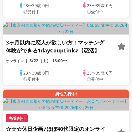
23〜39歳
0円
23〜39歳
0円
◎受付中
◎受付中
3ヶ月以内に恋人が欲しい方！マッチング
体験ができる1dayCoupLink♪【恋活】
8/22（土）
18:00〜
オンライン
23〜39歳
0円
23〜39歳
0円
◎受付中
◎受付中
男性先行中!
先着割引
☆☆☆休日企画♪ほぼ40代限定のオンライ