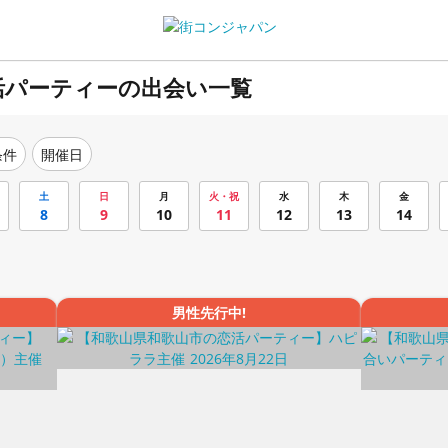
活パーティーの出会い一覧
条件
開催日
土
日
月
火・祝
水
木
金
8
9
10
11
12
13
14
男性先行中!