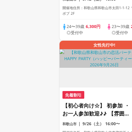
な出会いパーティー♪♪ カフ
開催地住所：和歌山県和歌山市太田1-1-12
ェやランチデートに行ってみ
ボブ 2F
たい！ドリンク＆ライトフー
24〜39歳
6,300円
23〜39歳
ドつき♪♪ 連絡先交換自由♪♪
◎受付中
◎受付中
女性先行中!
先着割引
【初心者向け☆】 初参加 ・
お一人参加歓迎♪♪ 【雰囲気
がわかる動画紹介中】週末プ
9/26（土）
16:00〜
和歌山市
レミアム街コン