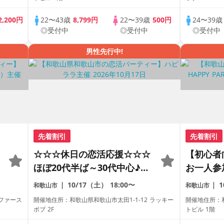
たい！ド
2,200円
22〜43歳
8,799円
22〜39歳
500円
24〜39
ドつき♪
◎受付中
◎受付中
◎受付中
男性先行中!
先着割引
先着割引
☆☆☆休日の恋活応援☆☆☆
【初心者
ほぼ20代半ば～30代中心♪♪
お一人参
理想の年の差♪♪ カジュアル
がわかる
10/17（土）
18:00〜
和歌山市
和歌山市
な出会いパーティー♪♪ カフ
レミアム
ファース
開催地住所：和歌山県和歌山市太田1-1-12 ラッキー
開催地住所：
ェやランチデートに行ってみ
ボブ 2F
トビル 1階
たい！ドリンク＆ライトフー