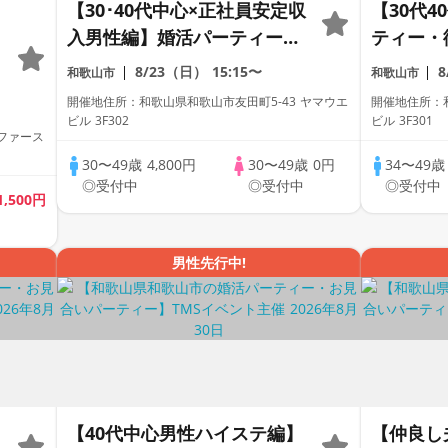
【30･40代中心×正社員安定収
【30代
入男性編】婚活パーティー・
ティー・
街コン ～真剣な出会い～
会い～
8/23（日）
15:15〜
和歌山市
和歌山市
開催地住所：和歌山県和歌山市友田町5-43 ヤマウエ
開催地住所：和
ビル 3F302
ビル 3F301
ファース
30〜49歳
4,800円
30〜49歳
0円
34〜49
◎受付中
◎受付中
◎受付中
1,500円
男性先行中!
【40代中心男性ハイステ編】
【仲良し