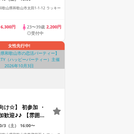
パーティー♪♪ カフ
歌山県和歌山市太田1-1-12 ラッキー
チデートに行ってみ
リンク＆ライトフー
歳
6,300円
23〜39歳
2,200円
♪ 連絡先交換自由♪♪
◎受付中
女性先行中!
向け☆】 初参加 ・
加歓迎♪♪ 【雰囲気
動画紹介中】週末プ
10/3（土）
16:00〜
街コン