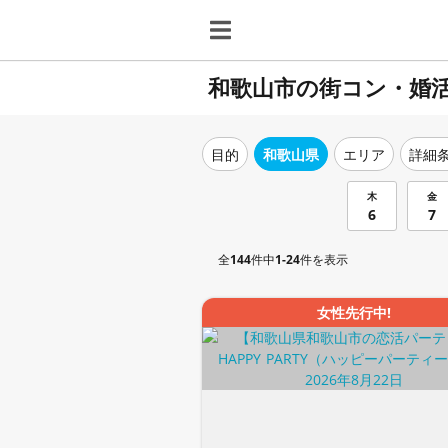
和歌山市の街コン・婚
目的
和歌山県
エリア
詳細
木
金
6
7
全
144
件中
1-24
件を表示
女性先行中!