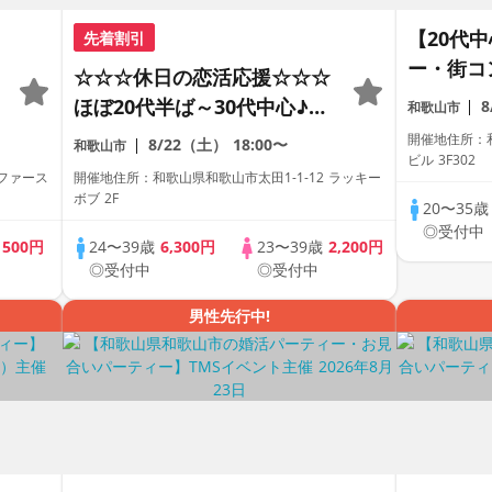
【20代
先着割引
ー・街コ
☆☆☆休日の恋活応援☆☆☆
～
ほぼ20代半ば～30代中心♪♪
和歌山市
理想の年の差♪♪ カジュアル
開催地住所：和
8/22（土）
18:00〜
和歌山市
ビル 3F302
な出会いパーティー♪♪ カフ
ファース
開催地住所：和歌山県和歌山市太田1-1-12 ラッキー
ェやランチデートに行ってみ
ボブ 2F
20〜35
たい！ドリンク＆ライトフー
◎受付中
歳
500円
24〜39歳
6,300円
23〜39歳
2,200円
ドつき♪♪ 連絡先交換自由♪♪
◎受付中
◎受付中
男性先行中!