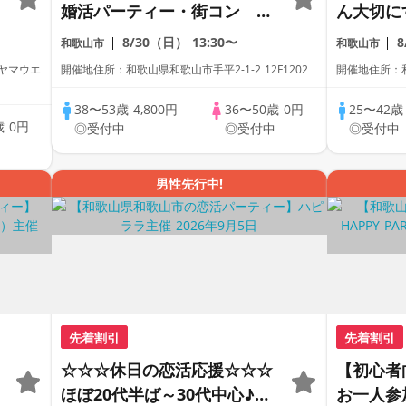
婚活パーティー・街コン ～
ん大切に
真剣な出会い～
かい家庭
8/30（日）
13:30〜
和歌山市
和歌山市
ーティー
 ヤマウエ
開催地住所：和歌山県和歌山市手平2-1-2 12F1202
開催地住所：和歌
出会い～
38〜53歳
4,800円
36〜50歳
0円
25〜42
歳
0円
◎受付中
◎受付中
◎受付中
中
男性先行中!
先着割引
先着割引
☆☆☆休日の恋活応援☆☆☆
【初心者
ほぼ20代半ば～30代中心♪♪
お一人参