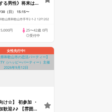
する男性》将来は温
にしたい編】婚活パ
8/30（日）
15:15〜
・街コン ～真剣な
山県和歌山市手平2-1-2 12F1202
歳
5,000円
25〜42歳
0円
◎受付中
女性先行中!
向け☆】 初参加 ・
加歓迎♪♪ 【雰囲気