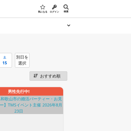
検索
気になる
ログイン
別日を
土
15
選択
男性先行中!