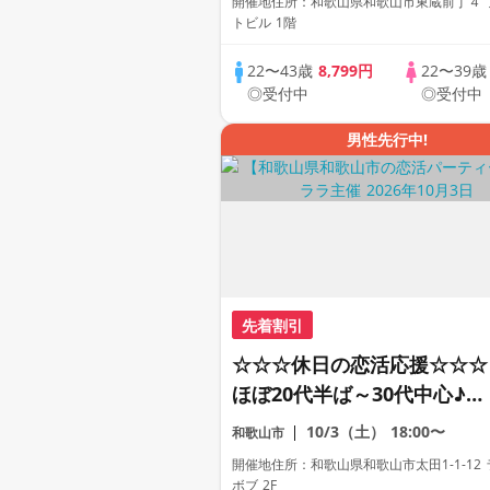
開催地住所：和歌山県和歌山市東蔵前丁４ 
トビル 1階
22〜43歳
8,799円
22〜39
◎受付中
◎受付中
男性先行中!
先着割引
☆☆☆休日の恋活応援☆☆☆
ほぼ20代半ば～30代中心♪♪
理想の年の差♪♪ カジュアル
10/3（土）
18:00〜
和歌山市
な出会いパーティー♪♪ カフ
開催地住所：和歌山県和歌山市太田1-1-12
ェやランチデートに行ってみ
ボブ 2F