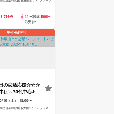
和歌山県和歌山市東蔵前丁４ ファース
歳
8,799円
22〜39歳
500円
◎受付中
男性先行中!
日の恋活応援☆☆☆
半ば～30代中心♪♪
の差♪♪ カジュアル
10/10（土）
18:00〜
パーティー♪♪ カフ
歌山県和歌山市太田1-1-12 ラッキー
チデートに行ってみ