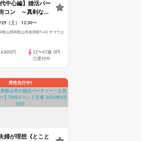
40代中心編】婚活パー
街コン ～真剣な出
8/29（土）
12:30〜
歌山県和歌山市友田町5-43 ヤマウエ
歳
4,800円
32〜47歳
0円
◎受付中
男性先行中!
夫婦が理想《とこと