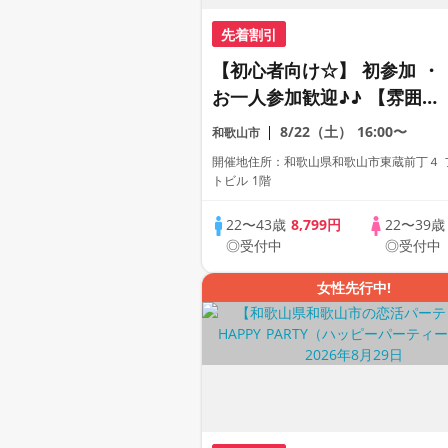
先着割引
【初心者向け☆】 初参加 ・
お一人参加歓迎♪♪ 【雰囲気
がわかる動画紹介中】週末プ
8/22（土）
16:00〜
和歌山市
レミアム街コン
開催地住所：和歌山県和歌山市東蔵前丁４ 
トビル 1階
22〜43歳
8,799円
22〜39
◎受付中
◎受付中
女性先行中!