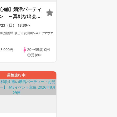
中心編】婚活パーティ
ン ～真剣な出会い
8/23（日）
13:30〜
歌山県和歌山市友田町5-43 ヤマウエ
歳
5,000円
20〜35歳
0円
◎受付中
男性先行中!