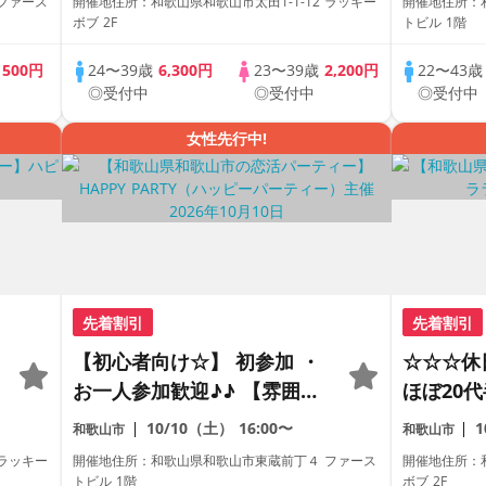
ファース
開催地住所：和歌山県和歌山市太田1-1-12 ラッキー
開催地住所：
ェやランチデートに行ってみ
ボブ 2F
トビル 1階
たい！ドリンク＆ライトフー
歳
500円
24〜39歳
6,300円
23〜39歳
2,200円
22〜43
ドつき♪♪ 連絡先交換自由♪♪
◎受付中
◎受付中
◎受付中
女性先行中!
先着割引
先着割引
【初心者向け☆】 初参加 ・
☆☆☆休
お一人参加歓迎♪♪ 【雰囲気
ほぼ20代
がわかる動画紹介中】週末プ
理想の年
10/10（土）
16:00〜
和歌山市
和歌山市
レミアム街コン
な出会い
 ラッキー
開催地住所：和歌山県和歌山市東蔵前丁４ ファース
開催地住所：和
ェやラン
トビル 1階
ボブ 2F