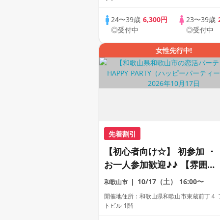
たい！ドリンク＆ライトフー
24〜39歳
6,300円
23〜39歳
ドつき♪♪ 連絡先交換自由♪♪
◎受付中
◎受付中
女性先行中!
先着割引
【初心者向け☆】 初参加 ・
お一人参加歓迎♪♪ 【雰囲気
がわかる動画紹介中】週末プ
10/17（土）
16:00〜
和歌山市
レミアム街コン
開催地住所：和歌山県和歌山市東蔵前丁４ 
トビル 1階