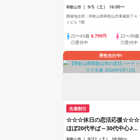
がわかる動画紹介中】週末プ
9/5（土）
16:00〜
和歌山市
レミアム街コン
開催地住所：和歌山県和歌山市東蔵前丁４ 
トビル 1階
22〜43歳
8,799円
22〜39
◎受付中
◎受付中
男性先行中!
先着割引
☆☆☆休日の恋活応援☆☆☆
ほぼ20代半ば～30代中心♪♪
理想の年の差♪♪ カジュアル
9/12（土）
18:00〜
和歌山市