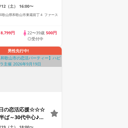
動画紹介中】週末プ
9/12（土）
16:00〜
街コン
和歌山県和歌山市東蔵前丁４ ファース
歳
8,799円
22〜39歳
500円
◎受付中
男性先行中!
日の恋活応援☆☆☆
半ば～30代中心♪♪
の差♪♪ カジュアル
9/19（土）
18:00〜