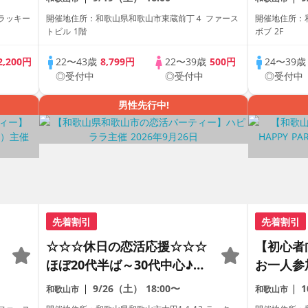
レミアム街コン
な出会い
 ラッキー
開催地住所：和歌山県和歌山市東蔵前丁４ ファース
開催地住所：和
ェやラン
トビル 1階
ボブ 2F
たい！ド
2,200円
22〜43歳
8,799円
22〜39歳
500円
24〜39
ドつき♪
◎受付中
◎受付中
◎受付中
男性先行中!
先着割引
先着割引
☆☆☆休日の恋活応援☆☆☆
【初心者
ほぼ20代半ば～30代中心♪♪
お一人参
理想の年の差♪♪ カジュアル
がわかる
9/26（土）
18:00〜
和歌山市
和歌山市
な出会いパーティー♪♪ カフ
レミアム