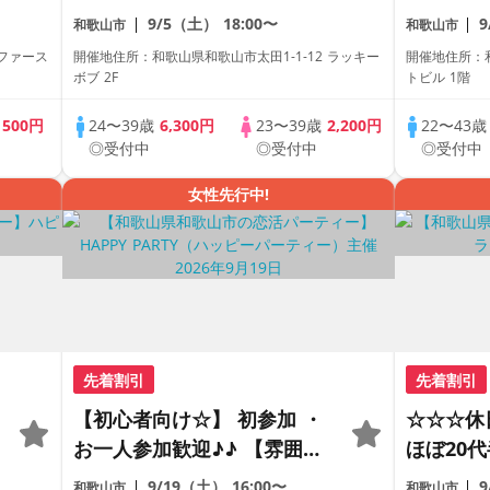
理想の年の差♪♪ カジュアル
がわかる
9/5（土）
18:00〜
和歌山市
和歌山市
な出会いパーティー♪♪ カフ
レミアム
ファース
開催地住所：和歌山県和歌山市太田1-1-12 ラッキー
開催地住所：
ェやランチデートに行ってみ
ボブ 2F
トビル 1階
たい！ドリンク＆ライトフー
歳
500円
24〜39歳
6,300円
23〜39歳
2,200円
22〜43
ドつき♪♪ 連絡先交換自由♪♪
◎受付中
◎受付中
◎受付中
女性先行中!
先着割引
先着割引
【初心者向け☆】 初参加 ・
☆☆☆休
お一人参加歓迎♪♪ 【雰囲気
ほぼ20代
がわかる動画紹介中】週末プ
理想の年
9/19（土）
16:00〜
和歌山市
和歌山市