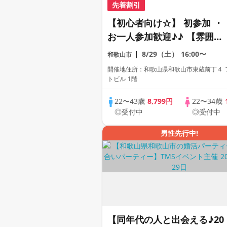
先着割引
【初心者向け☆】 初参加 ・
お一人参加歓迎♪♪ 【雰囲気
がわかる動画紹介中】週末プ
8/29（土）
16:00〜
和歌山市
レミアム街コン
開催地住所：和歌山県和歌山市東蔵前丁４ 
トビル 1階
22〜43歳
8,799円
22〜34歳
◎受付中
◎受付中
男性先行中!
【同年代の人と出会える♪20