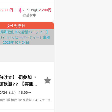
リンク＆ライトフー
歳
6,300円
23〜39歳
2,200円
♪ 連絡先交換自由♪♪
◎受付中
女性先行中!
向け☆】 初参加 ・
加歓迎♪♪ 【雰囲気
動画紹介中】週末プ
10/24（土）
16:00〜
街コン
和歌山県和歌山市東蔵前丁４ ファース