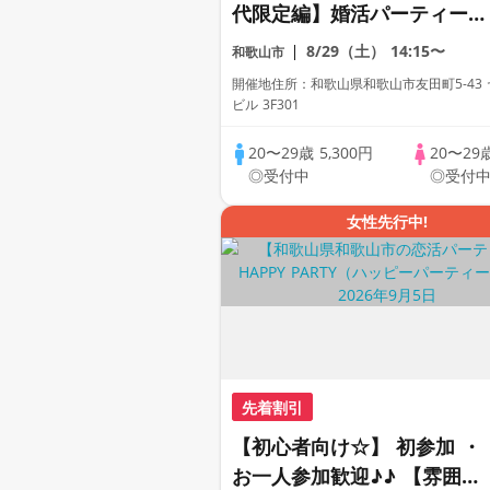
代限定編】婚活パーティー・
街コン ～真剣な出会い～
8/29（土）
14:15〜
和歌山市
開催地住所：和歌山県和歌山市友田町5-43
ビル 3F301
20〜29歳
5,300円
20〜29
◎受付中
◎受付
女性先行中!
先着割引
【初心者向け☆】 初参加 ・
お一人参加歓迎♪♪ 【雰囲気