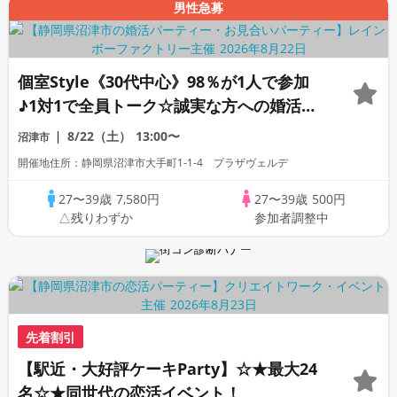
男性急募
個室Style《30代中心》98％が1人で参加
♪1対1で全員トーク☆誠実な方への婚活パ
ーティー
8/22（土）
13:00〜
沼津市
開催地住所：静岡県沼津市大手町1-1-4 プラザヴェルデ
27〜39歳
7,580円
27〜39歳
500円
△残りわずか
参加者調整中
先着割引
【駅近・大好評ケーキParty】☆★最大24
名☆★同世代の恋活イベント！