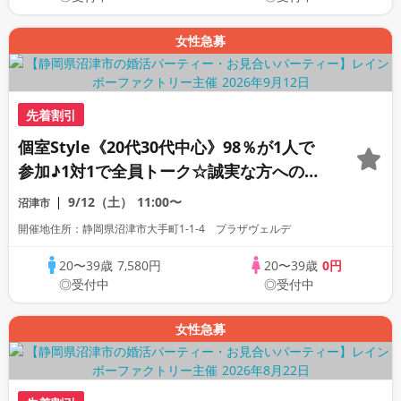
女性急募
先着割引
個室Style《20代30代中心》98％が1人で
参加♪1対1で全員トーク☆誠実な方への婚
活パーティー
9/12（土）
11:00〜
沼津市
開催地住所：静岡県沼津市大手町1-1-4 プラザヴェルデ
20〜39歳
7,580円
20〜39歳
0円
◎受付中
◎受付中
女性急募