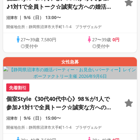
♪1対1で全員トーク☆誠実な方への婚活パ
ーティー
9/6（日）
13:00〜
沼津市
開催地住所：静岡県沼津市大手町1-1-4 プラザヴェルデ
27〜39歳
7,580円
27〜39歳
0円
◎受付中
◎受付中
女性急募
先着割引
個室Style《30代40代中心》98％が1人で
参加♪1対1で全員トーク☆誠実な方への婚
活パーティー
9/6（日）
15:00〜
沼津市
開催地住所：静岡県沼津市大手町1-1-4 プラザヴェルデ