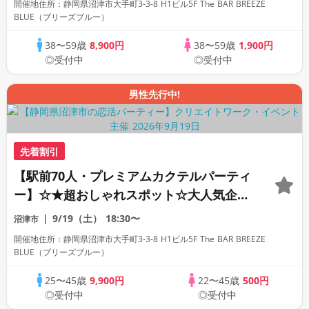
開催地住所：静岡県沼津市大手町3-3-8 H1ビル5F The BAR BREEZE
BLUE（ブリーズブルー）
38〜59歳
8,900円
38〜59歳
1,900円
◎受付中
◎受付中
男性先行中!
先着割引
【駅前70人・プレミアムカクテルパーティ
ー】☆★超おしゃれスポット☆大人気企画
☆★～お酒と会話がつなぐ、初夏の出会い
9/19（土）
18:30〜
沼津市
～
開催地住所：静岡県沼津市大手町3-3-8 H1ビル5F The BAR BREEZE
BLUE（ブリーズブルー）
25〜45歳
9,900円
22〜45歳
500円
◎受付中
◎受付中