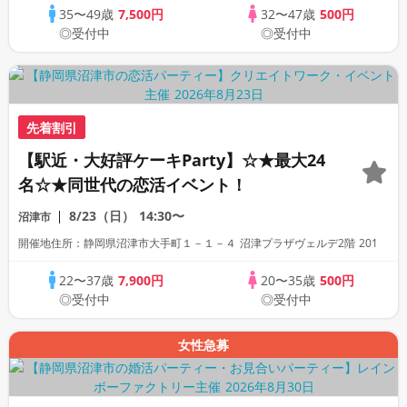
35〜49歳
7,500円
32〜47歳
500円
◎受付中
◎受付中
先着割引
【駅近・大好評ケーキParty】☆★最大24
名☆★同世代の恋活イベント！
8/23（日）
14:30〜
沼津市
開催地住所：静岡県沼津市大手町１－１－４ 沼津プラザヴェルデ2階 201
22〜37歳
7,900円
20〜35歳
500円
◎受付中
◎受付中
女性急募