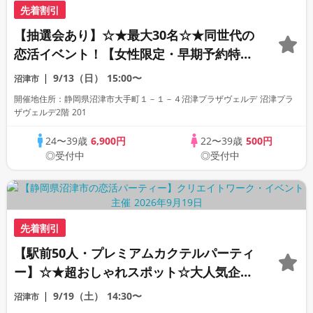
先着割引
【抽選会あり】☆★最大30名☆★同世代の
恋活イベント！【女性限定・早期予約特
典】
9/13（日）
15:00〜
沼津市
開催地住所：静岡県沼津市大手町１－１－４沼津プラザヴェルデ 沼津プラ
ザヴェルデ2階 201
24〜39歳
6,900円
22〜39歳
500円
◎受付中
◎受付中
先着割引
【駅前50人・プレミアムカクテルパーティ
ー】☆★超おしゃれスポット☆大人気企画
☆★～お酒と会話がつなぐ、初夏の出会い
9/19（土）
14:30〜
沼津市
～