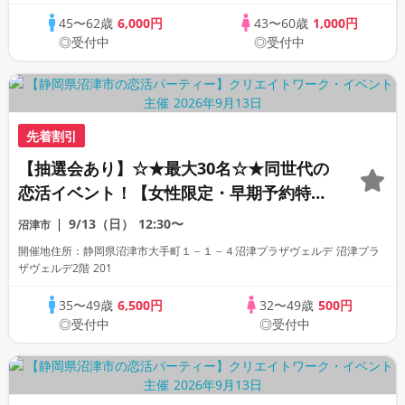
45〜62歳
6,000円
43〜60歳
1,000円
◎受付中
◎受付中
先着割引
【抽選会あり】☆★最大30名☆★同世代の
恋活イベント！【女性限定・早期予約特
典】
9/13（日）
12:30〜
沼津市
開催地住所：静岡県沼津市大手町１－１－４沼津プラザヴェルデ 沼津プラ
ザヴェルデ2階 201
35〜49歳
6,500円
32〜49歳
500円
◎受付中
◎受付中