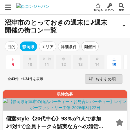
検索
気になる
ログイン
沼津市のとっておきの週末に♪週末
開催の街コン一覧
エリア
詳細条件
開催日
目的
静岡県
月
火・祝
水
木
金
日
土
10
11
12
13
14
9
15
全
43
件中
1-24
件を表示
男性急募
個室Style《20代中心》98％が1人で参加
♪1対1で全員トーク☆誠実な方への婚活パ