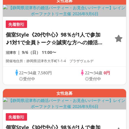
女性急募
先着割引
個室Style《20代中心》98％が1人で参加
♪1対1で全員トーク☆誠実な方への婚活パ
ーティー
9/6（日）
11:00〜
沼津市
開催地住所：静岡県沼津市大手町1-1-4 プラザヴェルデ
22〜34歳
7,580円
22〜34歳
0円
◎受付中
◎受付中
女性急募
先着割引
個室Style《30代中心》98％が1人で参加