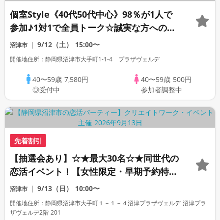
個室Style《40代50代中心》98％が1人で
参加♪1対1で全員トーク☆誠実な方への婚
活パーティー
9/12（土）
15:00〜
沼津市
開催地住所：静岡県沼津市大手町1-1-4 プラザヴェルデ
40〜59歳
7,580円
40〜59歳
500円
◎受付中
参加者調整中
先着割引
【抽選会あり】☆★最大30名☆★同世代の
恋活イベント！【女性限定・早期予約特
典】
9/13（日）
10:00〜
沼津市
開催地住所：静岡県沼津市大手町１－１－４沼津プラザヴェルデ 沼津プラ
ザヴェルデ2階 201