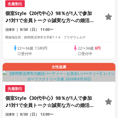
先着割引
個室Style《20代中心》98％が1人で参加
♪1対1で全員トーク☆誠実な方への婚活パ
ーティー
8/30（日）
11:00〜
沼津市
開催地住所：静岡県沼津市大手町1-1-4 プラザヴェルデ
22〜34歳
7,580円
22〜34歳
0円
◎受付中
◎受付中
女性急募
先着割引
個室Style《30代中心》98％が1人で参加
♪1対1で全員トーク☆誠実な方への婚活パ
ーティー
8/30（日）
13:00〜
沼津市