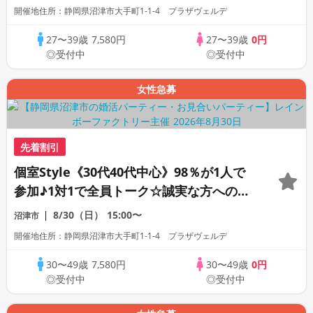
開催地住所：静岡県沼津市大手町1-1-4 プラザヴェルデ
27〜39歳
7,580円
27〜39歳
0円
◎受付中
◎受付中
女性急募
先着割引
個室Style《30代40代中心》98％が1人で
参加♪1対1で全員トーク☆誠実な方への婚
活パーティー
8/30（日）
15:00〜
沼津市
開催地住所：静岡県沼津市大手町1-1-4 プラザヴェルデ
30〜49歳
7,580円
30〜49歳
0円
◎受付中
◎受付中