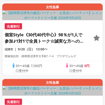
女性急募
先着割引
個室Style《30代40代中心》98％が1人で
参加♪1対1で全員トーク☆誠実な方への婚
活パーティー
9/20（日）
13:00〜
沼津市
開催地住所：静岡県沼津市大手町1-1-4 プラザヴェルデ
30〜49歳
7,580円
30〜49歳
0円
◎受付中
◎受付中
女性急募
先着割引