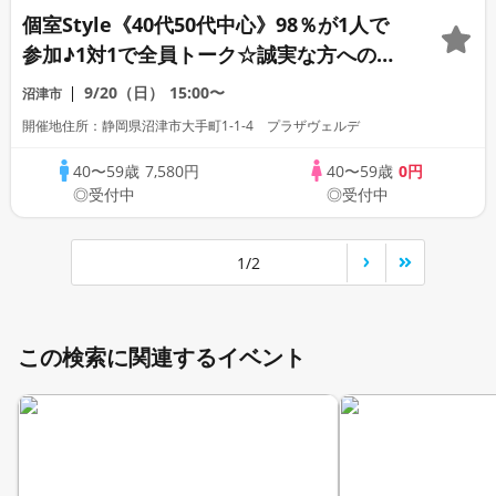
個室Style《40代50代中心》98％が1人で
参加♪1対1で全員トーク☆誠実な方への婚
活パーティー
9/20（日）
15:00〜
沼津市
開催地住所：静岡県沼津市大手町1-1-4 プラザヴェルデ
40〜59歳
7,580円
40〜59歳
0円
◎受付中
◎受付中
1/2
この検索に関連するイベント