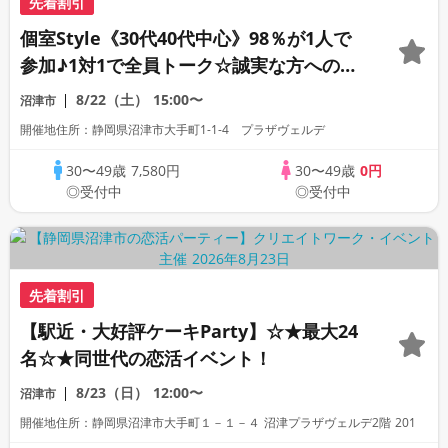
先着割引
個室Style《30代40代中心》98％が1人で
参加♪1対1で全員トーク☆誠実な方への婚
活パーティー
8/22（土）
15:00〜
沼津市
開催地住所：静岡県沼津市大手町1-1-4 プラザヴェルデ
30〜49歳
7,580円
30〜49歳
0円
◎受付中
◎受付中
先着割引
【駅近・大好評ケーキParty】☆★最大24
名☆★同世代の恋活イベント！
8/23（日）
12:00〜
沼津市
開催地住所：静岡県沼津市大手町１－１－４ 沼津プラザヴェルデ2階 201