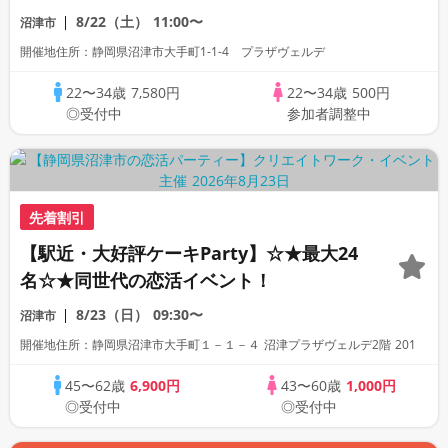
ーティー
8/22（土）
11:00〜
沼津市
開催地住所：静岡県沼津市大手町1-1-4 プラザヴェルデ
22〜34歳
7,580円
22〜34歳
500円
◎受付中
参加者調整中
先着割引
【駅近・大好評ケーキParty】☆★最大24
名☆★同世代の恋活イベント！
8/23（日）
09:30〜
沼津市
開催地住所：静岡県沼津市大手町１－１－４ 沼津プラザヴェルデ2階 201
45〜62歳
6,900円
43〜60歳
1,000円
◎受付中
◎受付中