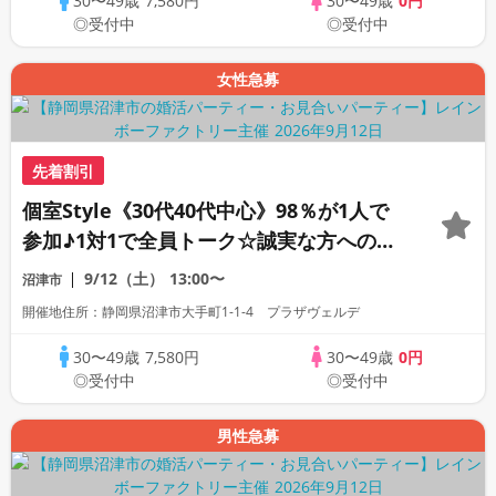
30〜49歳
7,580円
30〜49歳
0円
◎受付中
◎受付中
女性急募
先着割引
個室Style《30代40代中心》98％が1人で
参加♪1対1で全員トーク☆誠実な方への婚
活パーティー
9/12（土）
13:00〜
沼津市
開催地住所：静岡県沼津市大手町1-1-4 プラザヴェルデ
30〜49歳
7,580円
30〜49歳
0円
◎受付中
◎受付中
男性急募