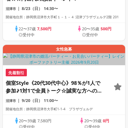
8/23（日）
14:30〜
沼津市
開催地住所：静岡県沼津市大手町１－１－４ 沼津プラザヴェルデ2階 201
22〜37歳
7,500円
20〜35歳
500円
◎受付中
◎受付中
女性急募
先着割引
個室Style《20代30代中心》98％が1人で
参加♪1対1で全員トーク☆誠実な方への婚
活パーティー
9/20（日）
11:00〜
沼津市
開催地住所：静岡県沼津市大手町1-1-4 プラザヴェルデ
20〜39歳
7,580円
20〜39歳
0円
◎受付中
◎受付中