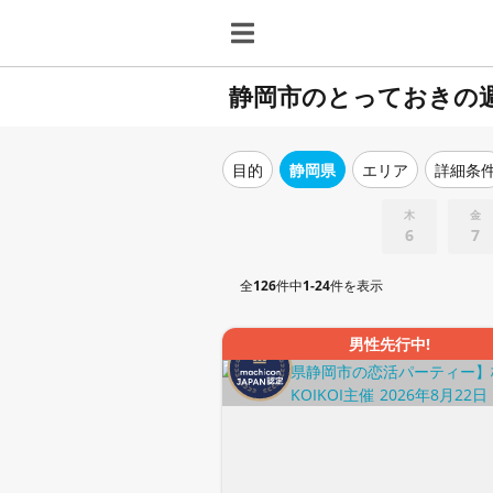
静岡市のとっておきの
目的
静岡県
エリア
詳細条
木
金
6
7
全
126
件中
1-24
件を表示
男性先行中!