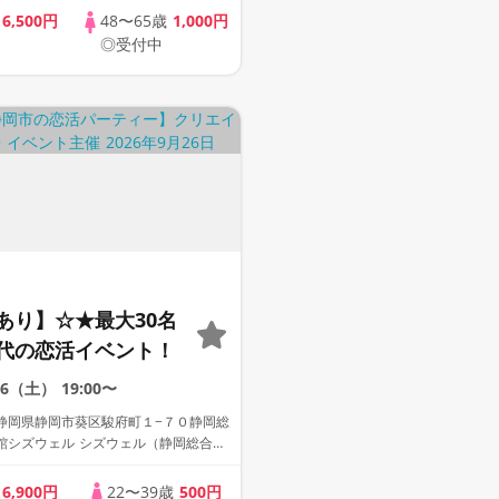
歳
6,500円
48〜65歳
1,000円
◎受付中
あり】☆★最大30名
代の恋活イベント！
26（土）
19:00〜
静岡県静岡市葵区駿府町１−７０静岡総
館シズウェル シズウェル（静岡総合社
01
歳
6,900円
22〜39歳
500円