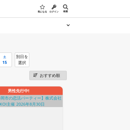
検索
気になる
ログイン
別日を
土
15
選択
男性先行中!