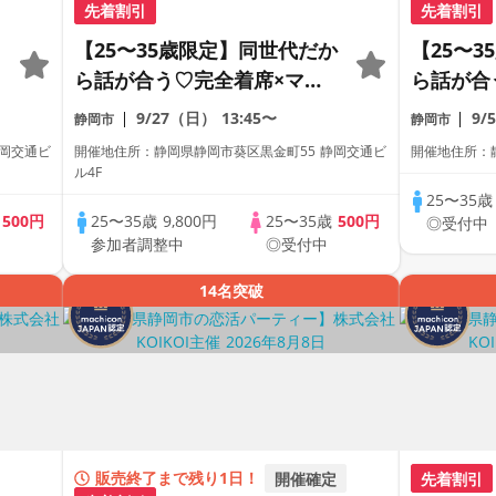
先着割引
先着割引
【25〜35歳限定】同世代だか
【25〜
ら話が合う♡完全着席×マッ
ら話が合
チングゲーム付きマッチング
チングゲ
9/27（日）
13:45〜
9/
静岡市
静岡市
コン
コン
静岡交通ビ
開催地住所：静岡県静岡市葵区黒金町55 静岡交通ビ
開催地住所：静
ル4F
25〜35
歳
500円
25〜35歳
9,800円
25〜35歳
500円
◎受付中
参加者調整中
◎受付中
14名突破
販売終了まで残り1日！
開催確定
先着割引