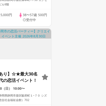
ビル9階
歳
5,000円
38〜57歳
500円
◎受付中
あり】☆★最大30名
代の恋活イベント！
30（日）
10:00〜
静岡県静岡市葵区駿府町１−７０ シズ
総合社会福祉会館）702