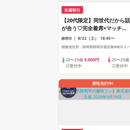
先着割引
【20代限定】同世代だから話
が合う♡完全着席×マッチン
グゲーム付きマッチングコン
8/22（土）
18:45〜
静岡市
開催地住所：静岡県静岡市葵区御幸町8-3 パ
20〜29歳
8,800円
20〜29
◎受付中
◎受付中
男性先行中!