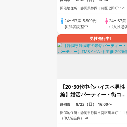
感のある職業男性」着席
開催地住所：静岡県静岡市葵区七間町11-1
型/White Key AI Matching
マッチングあり
24〜37歳
5,500円
24〜37
参加者調整中
〇女性急
男性先行中!
【20･30代中心ハイスペ男性
編】婚活パーティー・街コ
ン ～真剣な出会い～
8/23（日）
16:00〜
静岡市
開催地住所：静岡県静岡市葵区紺屋町11-1
（仲人協会内） 4F