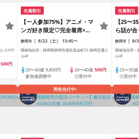
先着割引
先着割引
【一人参加75%】アニメ・マ
【25〜
ンガ好き限定♡完全着席×マ
ら話が合
ッチングゲーム付きアニメコ
チングゲ
8/22（土）
13:45〜
8/
静岡市
静岡市
ン
コン
レスV1F
開催地住所：静岡県静岡市葵区黒金町55 静岡交通ビ
開催地住所：
ル4F
ル4F
歳
500円
20〜40歳
9,800円
20〜40歳
500円
25〜35
参加者調整中
◎受付中
◎受付中
男性先行中!