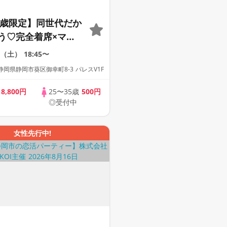
35歳限定】同世代だか
う♡完全着席×マッ
ーム付きマッチング
5（土）
18:45〜
岡県静岡市葵区御幸町8-3 パレスV1F
歳
8,800円
25〜35歳
500円
◎受付中
女性先行中!