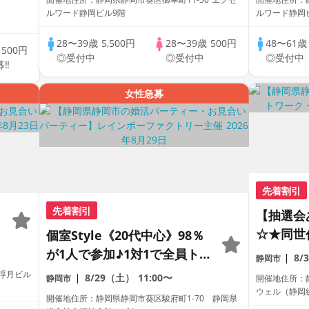
ルワード静岡ビル9階
ルワード静岡
/
28〜39歳
5,500円
28〜39歳
500円
48〜61
歳
500円
◎受付中
◎受付中
◎受付中
募‼
女性急募
先着割引
先着割引
【抽選会
☆★同世
個室Style《20代中心》98％
が1人で参加♪1対1で全員トー
8/
静岡市
ク☆誠実な方への婚活パーテ
 浮月ビル
8/29（土）
11:00〜
静岡市
開催地住所：
ィー
ウェル（静岡
開催地住所：静岡県静岡市葵区駿府町1-70 静岡県