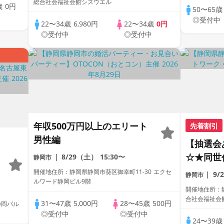
総合社会福祉会館シズウエル
歳
0円
50〜65
中
◎受付中
22〜34歳
6,980円
22〜34歳
0円
◎受付中
◎受付中
年収500万円以上のエリート
先着割引
男性編
【抽選会
☆★同世
8/29（土）
15:30〜
静岡市
開催地住所：静岡県静岡市葵区御幸町11-30 エクセ
9/
静岡市
ルワード静岡ビル9階
開催地住所：
合社会福祉会
31〜47歳
5,000円
28〜45歳
500円
静岡パル
会福祉会館）4
◎受付中
◎受付中
24〜39