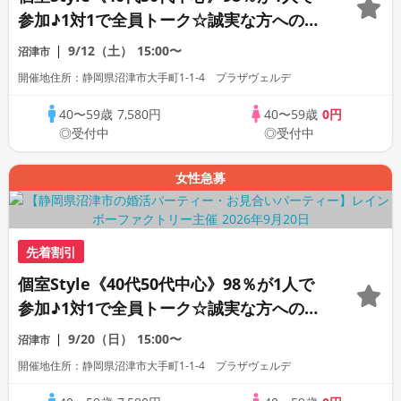
参加♪1対1で全員トーク☆誠実な方への婚
活パーティー
9/12（土）
15:00〜
沼津市
開催地住所：静岡県沼津市大手町1-1-4 プラザヴェルデ
40〜59歳
7,580円
40〜59歳
0円
◎受付中
◎受付中
女性急募
先着割引
個室Style《40代50代中心》98％が1人で
参加♪1対1で全員トーク☆誠実な方への婚
活パーティー
9/20（日）
15:00〜
沼津市
開催地住所：静岡県沼津市大手町1-1-4 プラザヴェルデ