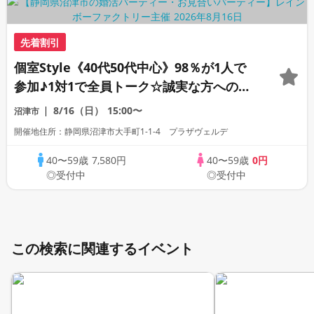
先着割引
個室Style《40代50代中心》98％が1人で
参加♪1対1で全員トーク☆誠実な方への婚
活パーティー
8/16（日）
15:00〜
沼津市
開催地住所：静岡県沼津市大手町1-1-4 プラザヴェルデ
40〜59歳
7,580円
40〜59歳
0円
◎受付中
◎受付中
この検索に関連するイベント