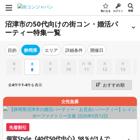
検索
気になる
ログイン
沼津市の50代向けの街コン・婚活パ
ーティー特集一覧
エリア
詳細条件
開催日
目的
静岡県
金
日
月
火・祝
水
木
土
7
9
10
11
12
13
8
全
4
件中
1-4
件を表示
女性急募
先着割引
個室Style《40代50代中心》98％が1人で