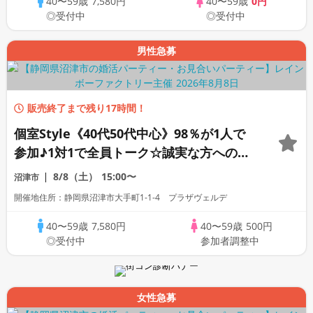
40〜59歳
7,580円
40〜59歳
0円
◎受付中
◎受付中
男性急募
販売終了まで残り17時間！
個室Style《40代50代中心》98％が1人で
参加♪1対1で全員トーク☆誠実な方への婚
活パーティー
8/8（土）
15:00〜
沼津市
開催地住所：静岡県沼津市大手町1-1-4 プラザヴェルデ
40〜59歳
7,580円
40〜59歳
500円
◎受付中
参加者調整中
女性急募