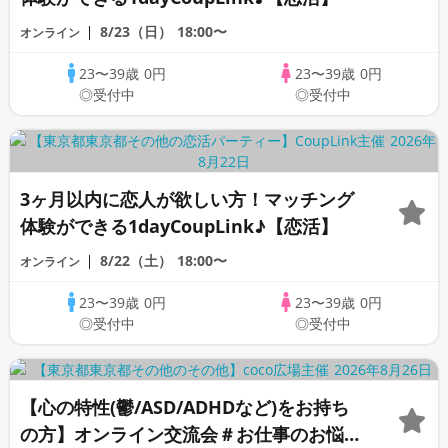
8/23（日）
18:00〜
オンライン
23〜39歳
0円
23〜39歳
0円
◎受付中
◎受付中
3ヶ月以内に恋人が欲しい方！マッチング
体験ができる1dayCoupLink♪【恋活】
8/22（土）
18:00〜
オンライン
23〜39歳
0円
23〜39歳
0円
◎受付中
◎受付中
【心の特性(鬱/ASD/ADHDなど)をお持ち
の方】オンライン交流会＃お仕事のお悩み