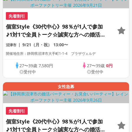
先着割引
個室Style《30代中心》98％が1人で参加
♪1対1で全員トーク☆誠実な方への婚活パ
ーティー
9/21（月・祝）
13:00〜
沼津市
開催地住所：静岡県沼津市大手町1-1-4 プラザヴェルデ
27〜39歳
7,580円
27〜39歳
0円
◎受付中
◎受付中
女性急募
先着割引
個室Style《20代中心》98％が1人で参加
♪1対1で全員トーク☆誠実な方への婚活パ