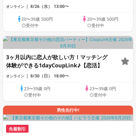
編《20代30代限定》
8/26（水）
13:00〜
オンライン
20〜39歳
500円
20〜39歳
500円
◎受付中
◎受付中
3ヶ月以内に恋人が欲しい方！マッチング
体験ができる1dayCoupLink♪【恋活】
8/30（日）
18:00〜
オンライン
23〜39歳
0円
23〜39歳
0円
◎受付中
◎受付中
男性先行中!
先着割引