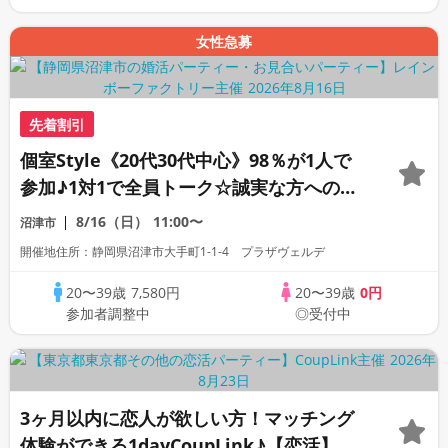
女性急募
先着割引
個室Style《20代30代中心》98％が1人で
参加♪1対1で全員トーク☆誠実な方への婚
活パーティー
8/16（日）
11:00〜
沼津市
開催地住所：静岡県沼津市大手町1-1-4 プラザヴェルデ
20〜39歳
7,580円
20〜39歳
0円
参加者調整中
◎受付中
3ヶ月以内に恋人が欲しい方！マッチング
体験ができる1dayCoupLink♪【恋活】