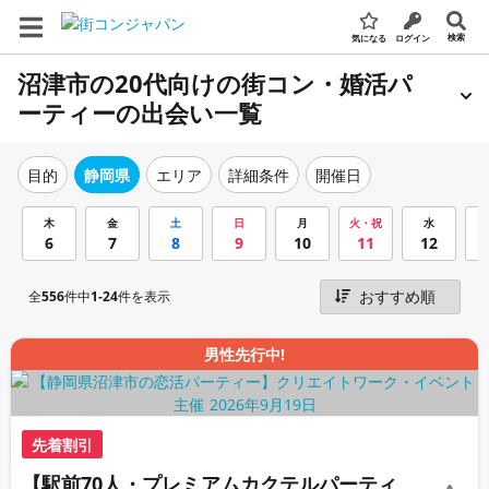
検索
気になる
ログイン
沼津市の20代向けの街コン・婚活パ
ーティーの出会い一覧
エリア
詳細条件
開催日
目的
静岡県
木
金
土
日
月
火・祝
水
6
7
8
9
10
11
12
全
556
件中
1-24
件を表示
男性先行中!
先着割引
【駅前70人・プレミアムカクテルパーティ