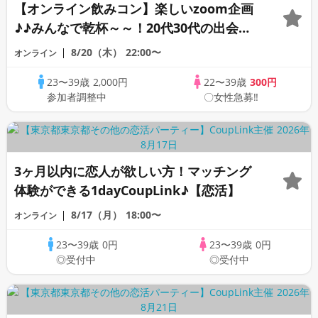
【オンライン飲みコン】楽しいzoom企画
♪♪みんなで乾杯～～！20代30代の出会い
応援♪♪リモートパーティー♪♪友達作りか
8/20（木）
22:00〜
オンライン
ら交流を広げましょう！仲良くなりましょ
23〜39歳
2,000円
22〜39歳
300円
う♪☆全国の方が対象☆司会進行あり♪♪♪
参加者調整中
〇女性急募‼
3ヶ月以内に恋人が欲しい方！マッチング
体験ができる1dayCoupLink♪【恋活】
8/17（月）
18:00〜
オンライン
23〜39歳
0円
23〜39歳
0円
◎受付中
◎受付中