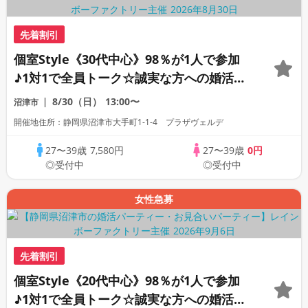
先着割引
個室Style《30代中心》98％が1人で参加
♪1対1で全員トーク☆誠実な方への婚活パ
ーティー
8/30（日）
13:00〜
沼津市
開催地住所：静岡県沼津市大手町1-1-4 プラザヴェルデ
27〜39歳
7,580円
27〜39歳
0円
◎受付中
◎受付中
女性急募
先着割引
個室Style《20代中心》98％が1人で参加
♪1対1で全員トーク☆誠実な方への婚活パ