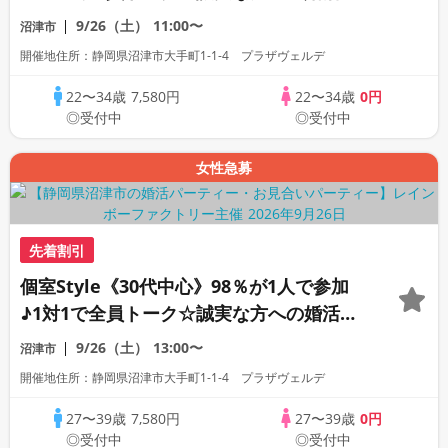
ーティー
9/26（土）
11:00〜
沼津市
開催地住所：静岡県沼津市大手町1-1-4 プラザヴェルデ
22〜34歳
7,580円
22〜34歳
0円
◎受付中
◎受付中
女性急募
先着割引
個室Style《30代中心》98％が1人で参加
♪1対1で全員トーク☆誠実な方への婚活パ
ーティー
9/26（土）
13:00〜
沼津市
開催地住所：静岡県沼津市大手町1-1-4 プラザヴェルデ
27〜39歳
7,580円
27〜39歳
0円
◎受付中
◎受付中