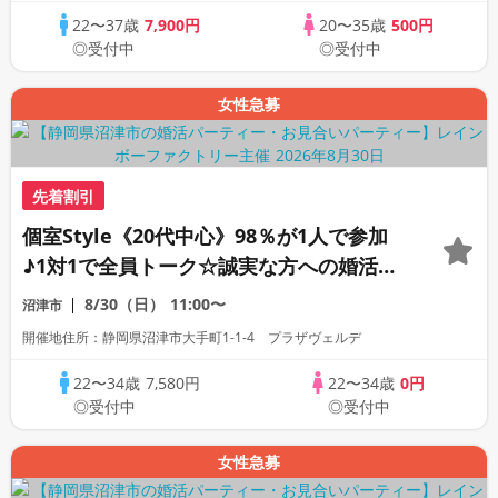
22〜37歳
7,900円
20〜35歳
500円
◎受付中
◎受付中
女性急募
先着割引
個室Style《20代中心》98％が1人で参加
♪1対1で全員トーク☆誠実な方への婚活パ
ーティー
8/30（日）
11:00〜
沼津市
開催地住所：静岡県沼津市大手町1-1-4 プラザヴェルデ
22〜34歳
7,580円
22〜34歳
0円
◎受付中
◎受付中
女性急募