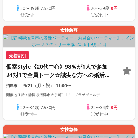
20〜39歳
7,580円
20〜39歳
0円
◎受付中
◎受付中
女性急募
先着割引
個室Style《20代中心》98％が1人で参加
♪1対1で全員トーク☆誠実な方への婚活パ
ーティー
9/21（月・祝）
11:00〜
沼津市
開催地住所：静岡県沼津市大手町1-1-4 プラザヴェルデ
22〜34歳
7,580円
22〜34歳
0円
◎受付中
◎受付中
女性急募