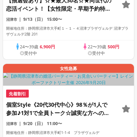
【抽選会あり】☆★最大30名☆★同世代の
恋活イベント！【女性限定・早期予約特
典】
9/13（日）
15:00〜
沼津市
開催地住所：静岡県沼津市大手町１－１－４沼津プラザヴェルデ 沼津プラ
ザヴェルデ2階 201
24〜39歳
6,900円
22〜39歳
500円
◎受付中
◎受付中
女性急募
先着割引
個室Style《20代30代中心》98％が1人で
参加♪1対1で全員トーク☆誠実な方への婚
活パーティー
9/20（日）
11:00〜
沼津市
開催地住所：静岡県沼津市大手町1-1-4 プラザヴェルデ