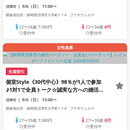
ーティー
9/6（日）
11:00〜
沼津市
開催地住所：静岡県沼津市大手町1-1-4 プラザヴェルデ
22〜34歳
7,580円
22〜34歳
0円
◎受付中
◎受付中
女性急募
先着割引
個室Style《30代中心》98％が1人で参加
♪1対1で全員トーク☆誠実な方への婚活パ
ーティー
9/6（日）
13:00〜
沼津市
開催地住所：静岡県沼津市大手町1-1-4 プラザヴェルデ
27〜39歳
7,580円
27〜39歳
0円
◎受付中
◎受付中