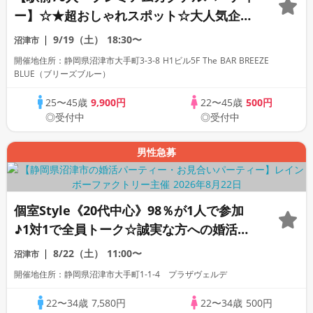
ー】☆★超おしゃれスポット☆大人気企画
☆★～お酒と会話がつなぐ、初夏の出会い
9/19（土）
18:30〜
沼津市
～
開催地住所：静岡県沼津市大手町3-3-8 H1ビル5F The BAR BREEZE
BLUE（ブリーズブルー）
25〜45歳
9,900円
22〜45歳
500円
◎受付中
◎受付中
男性急募
個室Style《20代中心》98％が1人で参加
♪1対1で全員トーク☆誠実な方への婚活パ
ーティー
8/22（土）
11:00〜
沼津市
開催地住所：静岡県沼津市大手町1-1-4 プラザヴェルデ
22〜34歳
7,580円
22〜34歳
500円