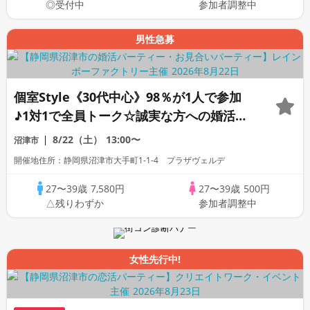
◎受付中
参加者調整中
男性急募
個室Style《30代中心》98％が1人で参加
♪1対1で全員トーク☆誠実な方への婚活パ
ーティー
8/22（土）
13:00〜
沼津市
開催地住所：静岡県沼津市大手町1-1-4 プラザヴェルデ
27〜39歳
7,580円
27〜39歳
500円
△残りわずか
参加者調整中
女性先行中!