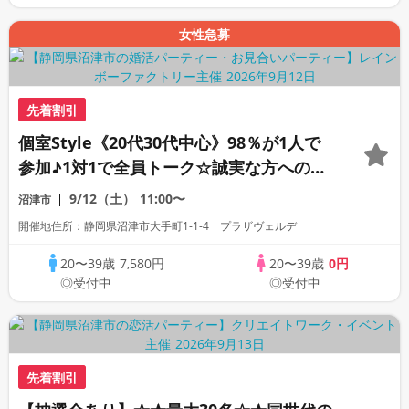
女性急募
先着割引
個室Style《20代30代中心》98％が1人で
参加♪1対1で全員トーク☆誠実な方への婚
活パーティー
9/12（土）
11:00〜
沼津市
開催地住所：静岡県沼津市大手町1-1-4 プラザヴェルデ
20〜39歳
7,580円
20〜39歳
0円
◎受付中
◎受付中
先着割引