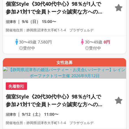
個室Style《30代40代中心》98％が1人で
参加♪1対1で全員トーク☆誠実な方への婚
活パーティー
9/6（日）
15:00〜
沼津市
開催地住所：静岡県沼津市大手町1-1-4 プラザヴェルデ
30〜49歳
7,580円
30〜49歳
0円
◎受付中
◎受付中
女性急募
先着割引
個室Style《20代30代中心》98％が1人で
参加♪1対1で全員トーク☆誠実な方への婚
活パーティー
9/12（土）
11:00〜
沼津市
開催地住所：静岡県沼津市大手町1-1-4 プラザヴェルデ