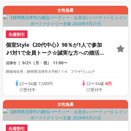
女性急募
先着割引
個室Style《20代中心》98％が1人で参加
♪1対1で全員トーク☆誠実な方への婚活パ
ーティー
9/21（月・祝）
11:00〜
沼津市
開催地住所：静岡県沼津市大手町1-1-4 プラザヴェルデ
22〜34歳
7,580円
22〜34歳
0円
◎受付中
◎受付中
女性急募
先着割引