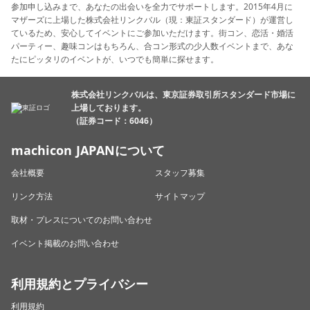
参加申し込みまで、あなたの出会いを全力でサポートします。2015年4月に
マザーズに上場した株式会社リンクバル（現：東証スタンダード）が運営し
ているため、安心してイベントにご参加いただけます。街コン、恋活・婚活
パーティー、趣味コンはもちろん、合コン形式の少人数イベントまで、あな
たにピッタリのイベントが、いつでも簡単に探せます。
株式会社リンクバルは、東京証券取引所スタンダード市場に
上場しております。
（証券コード：6046）
machicon JAPANについて
会社概要
スタッフ募集
リンク方法
サイトマップ
取材・プレスについてのお問い合わせ
イベント掲載のお問い合わせ
利用規約とプライバシー
利用規約