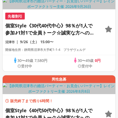
先着割引
個室Style《30代40代中心》98％が1人で
参加♪1対1で全員トーク☆誠実な方への婚
活パーティー
9/26（土）
15:00〜
沼津市
開催地住所：静岡県沼津市大手町1-1-4 プラザヴェルデ
30〜49歳
7,580円
30〜49歳
0円
◎受付中
◎受付中
男性急募
販売終了まで残り6時間！
個室Style《40代50代中心》98％が1人で
参加♪1対1で全員トーク☆誠実な方への婚