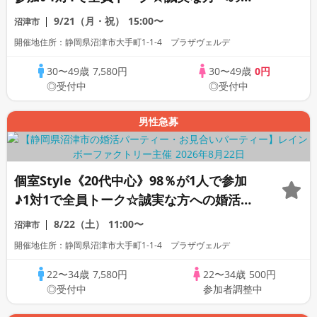
活パーティー
9/21（月・祝）
15:00〜
沼津市
開催地住所：静岡県沼津市大手町1-1-4 プラザヴェルデ
30〜49歳
7,580円
30〜49歳
0円
◎受付中
◎受付中
男性急募
個室Style《20代中心》98％が1人で参加
♪1対1で全員トーク☆誠実な方への婚活パ
ーティー
8/22（土）
11:00〜
沼津市
開催地住所：静岡県沼津市大手町1-1-4 プラザヴェルデ
22〜34歳
7,580円
22〜34歳
500円
◎受付中
参加者調整中