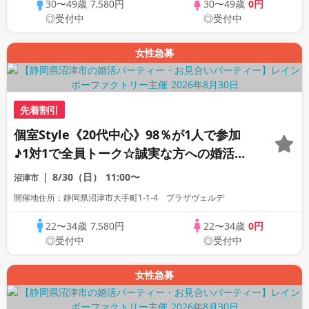
30〜49歳
7,580円
30〜49歳
0円
◎受付中
◎受付中
女性急募
先着割引
個室Style《20代中心》98％が1人で参加
♪1対1で全員トーク☆誠実な方への婚活パ
ーティー
8/30（日）
11:00〜
沼津市
開催地住所：静岡県沼津市大手町1-1-4 プラザヴェルデ
22〜34歳
7,580円
22〜34歳
0円
◎受付中
◎受付中
女性急募