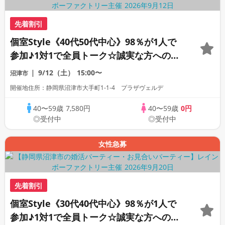
先着割引
個室Style《40代50代中心》98％が1人で
参加♪1対1で全員トーク☆誠実な方への婚
活パーティー
9/12（土）
15:00〜
沼津市
開催地住所：静岡県沼津市大手町1-1-4 プラザヴェルデ
40〜59歳
7,580円
40〜59歳
0円
◎受付中
◎受付中
女性急募
先着割引
個室Style《30代40代中心》98％が1人で
参加♪1対1で全員トーク☆誠実な方への婚