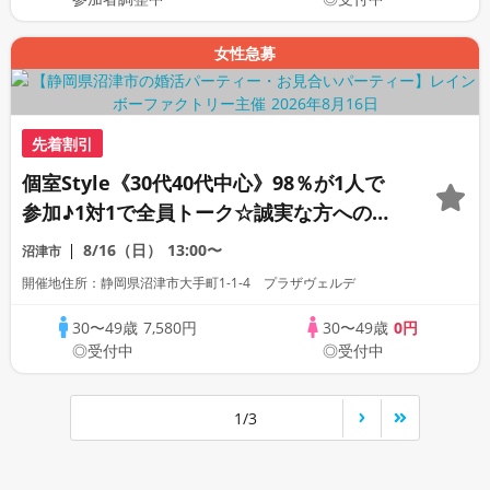
女性急募
先着割引
個室Style《30代40代中心》98％が1人で
参加♪1対1で全員トーク☆誠実な方への婚
活パーティー
8/16（日）
13:00〜
沼津市
開催地住所：静岡県沼津市大手町1-1-4 プラザヴェルデ
30〜49歳
7,580円
30〜49歳
0円
◎受付中
◎受付中
1/3