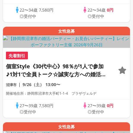
22〜34歳
7,580円
22〜34歳
0円
◎受付中
◎受付中
女性急募
先着割引
個室Style《30代中心》98％が1人で参加
♪1対1で全員トーク☆誠実な方への婚活パ
ーティー
9/26（土）
13:00〜
沼津市
開催地住所：静岡県沼津市大手町1-1-4 プラザヴェルデ
27〜39歳
7,580円
27〜39歳
0円
◎受付中
◎受付中
女性急募