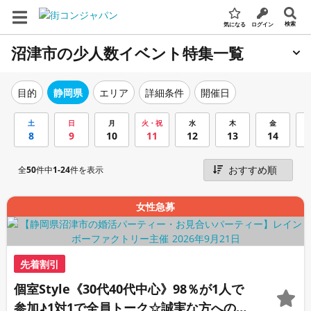
検索
気になる
ログイン
沼津市の少人数イベント特集一覧
エリア
詳細条件
開催日
目的
静岡県
土
日
月
火・祝
水
木
金
8
9
10
11
12
13
14
全
50
件中
1-24
件を表示
女性急募
先着割引
個室Style《30代40代中心》98％が1人で
参加♪1対1で全員トーク☆誠実な方への婚