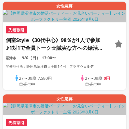
女性急募
先着割引
個室Style《30代中心》98％が1人で参加
♪1対1で全員トーク☆誠実な方への婚活パ
ーティー
9/6（日）
13:00〜
沼津市
開催地住所：静岡県沼津市大手町1-1-4 プラザヴェルデ
27〜39歳
7,580円
27〜39歳
0円
◎受付中
◎受付中
女性急募
先着割引