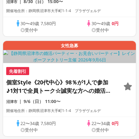
8/30（日）
15:00〜
沼津市
開催地住所：静岡県沼津市大手町1-1-4 プラザヴェルデ
30〜49歳
7,580円
30〜49歳
0円
◎受付中
◎受付中
女性急募
先着割引
個室Style《20代中心》98％が1人で参加
♪1対1で全員トーク☆誠実な方への婚活パ
ーティー
9/6（日）
11:00〜
沼津市
開催地住所：静岡県沼津市大手町1-1-4 プラザヴェルデ
22〜34歳
7,580円
22〜34歳
0円
◎受付中
◎受付中