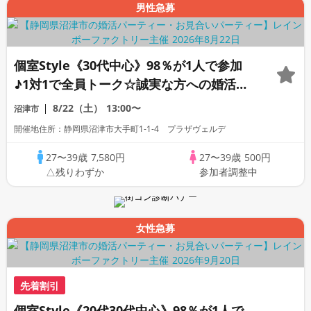
男性急募
個室Style《30代中心》98％が1人で参加
♪1対1で全員トーク☆誠実な方への婚活パ
ーティー
8/22（土）
13:00〜
沼津市
開催地住所：静岡県沼津市大手町1-1-4 プラザヴェルデ
27〜39歳
7,580円
27〜39歳
500円
△残りわずか
参加者調整中
女性急募
先着割引
個室Style《20代30代中心》98％が1人で