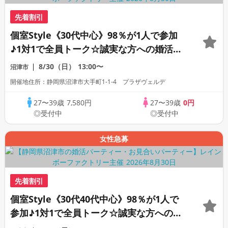
先着割引
個室Style《30代中心》98％が1人で参加
♪1対1で全員トーク☆誠実な方への婚活パ
ーティー
8/30（日）
13:00〜
沼津市
開催地住所：静岡県沼津市大手町1-1-4 プラザヴェルデ
27〜39歳
7,580円
27〜39歳
0円
◎受付中
◎受付中
女性急募
先着割引
個室Style《30代40代中心》98％が1人で
参加♪1対1で全員トーク☆誠実な方への婚
活パーティー