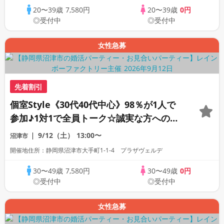
20〜39歳
7,580円
20〜39歳
0円
◎受付中
◎受付中
女性急募
先着割引
個室Style《30代40代中心》98％が1人で
参加♪1対1で全員トーク☆誠実な方への婚
活パーティー
9/12（土）
13:00〜
沼津市
開催地住所：静岡県沼津市大手町1-1-4 プラザヴェルデ
30〜49歳
7,580円
30〜49歳
0円
◎受付中
◎受付中
女性急募