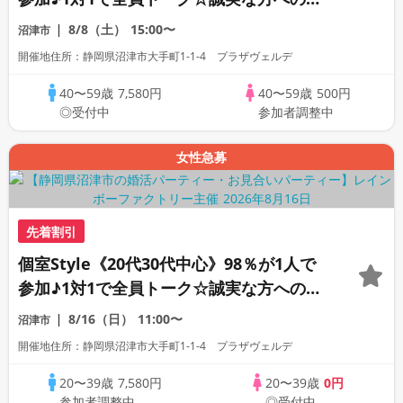
活パーティー
8/8（土）
15:00〜
沼津市
開催地住所：静岡県沼津市大手町1-1-4 プラザヴェルデ
40〜59歳
7,580円
40〜59歳
500円
◎受付中
参加者調整中
女性急募
先着割引
個室Style《20代30代中心》98％が1人で
参加♪1対1で全員トーク☆誠実な方への婚
活パーティー
8/16（日）
11:00〜
沼津市
開催地住所：静岡県沼津市大手町1-1-4 プラザヴェルデ
20〜39歳
7,580円
20〜39歳
0円
参加者調整中
◎受付中