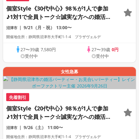
個室Style《30代中心》98％が1人で参加
♪1対1で全員トーク☆誠実な方への婚活パ
ーティー
9/21（月・祝）
13:00〜
沼津市
開催地住所：静岡県沼津市大手町1-1-4 プラザヴェルデ
27〜39歳
7,580円
27〜39歳
0円
◎受付中
◎受付中
女性急募
先着割引
個室Style《20代中心》98％が1人で参加
♪1対1で全員トーク☆誠実な方への婚活パ
ーティー
9/26（土）
11:00〜
沼津市
開催地住所：静岡県沼津市大手町1-1-4 プラザヴェルデ