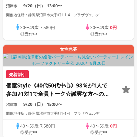
活パーティー
9/20（日）
13:00〜
沼津市
開催地住所：静岡県沼津市大手町1-1-4 プラザヴェルデ
30〜49歳
7,580円
30〜49歳
0円
◎受付中
◎受付中
女性急募
先着割引
個室Style《40代50代中心》98％が1人で
参加♪1対1で全員トーク☆誠実な方への婚
活パーティー
9/20（日）
15:00〜
沼津市
開催地住所：静岡県沼津市大手町1-1-4 プラザヴェルデ
40〜59歳
7,580円
40〜59歳
0円
◎受付中
◎受付中