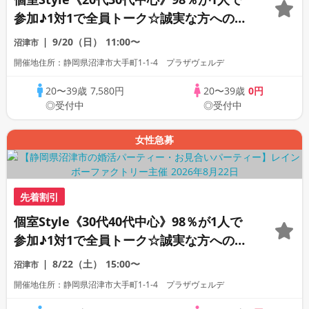
参加♪1対1で全員トーク☆誠実な方への婚
活パーティー
9/20（日）
11:00〜
沼津市
開催地住所：静岡県沼津市大手町1-1-4 プラザヴェルデ
20〜39歳
7,580円
20〜39歳
0円
◎受付中
◎受付中
女性急募
先着割引
個室Style《30代40代中心》98％が1人で
参加♪1対1で全員トーク☆誠実な方への婚
活パーティー
8/22（土）
15:00〜
沼津市
開催地住所：静岡県沼津市大手町1-1-4 プラザヴェルデ