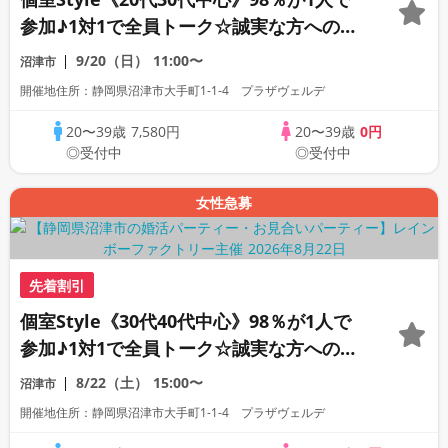
参加♪1対1で全員トーク☆誠実な方への婚
活パーティー
9/20（日）
11:00〜
沼津市
開催地住所：静岡県沼津市大手町1-1-4 プラザヴェルデ
20〜39歳
7,580円
20〜39歳
0円
◎受付中
◎受付中
女性急募
先着割引
個室Style《30代40代中心》98％が1人で
参加♪1対1で全員トーク☆誠実な方への婚
活パーティー
8/22（土）
15:00〜
沼津市
開催地住所：静岡県沼津市大手町1-1-4 プラザヴェルデ