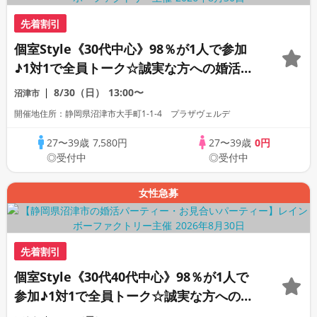
先着割引
個室Style《30代中心》98％が1人で参加
♪1対1で全員トーク☆誠実な方への婚活パ
ーティー
8/30（日）
13:00〜
沼津市
開催地住所：静岡県沼津市大手町1-1-4 プラザヴェルデ
27〜39歳
7,580円
27〜39歳
0円
◎受付中
◎受付中
女性急募
先着割引
個室Style《30代40代中心》98％が1人で
参加♪1対1で全員トーク☆誠実な方への婚
活パーティー