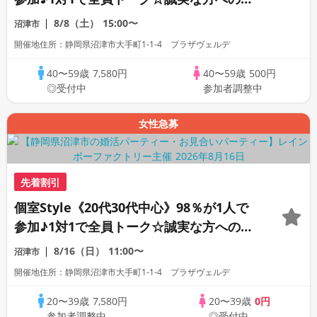
活パーティー
8/8（土）
15:00〜
沼津市
開催地住所：静岡県沼津市大手町1-1-4 プラザヴェルデ
40〜59歳
7,580円
40〜59歳
500円
◎受付中
参加者調整中
女性急募
先着割引
個室Style《20代30代中心》98％が1人で
参加♪1対1で全員トーク☆誠実な方への婚
活パーティー
8/16（日）
11:00〜
沼津市
開催地住所：静岡県沼津市大手町1-1-4 プラザヴェルデ
20〜39歳
7,580円
20〜39歳
0円
参加者調整中
◎受付中