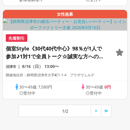
女性急募
先着割引
個室Style《30代40代中心》98％が1人で
参加♪1対1で全員トーク☆誠実な方への婚
活パーティー
8/16（日）
13:00〜
沼津市
開催地住所：静岡県沼津市大手町1-1-4 プラザヴェルデ
30〜49歳
7,580円
30〜49歳
0円
◎受付中
◎受付中
1/2