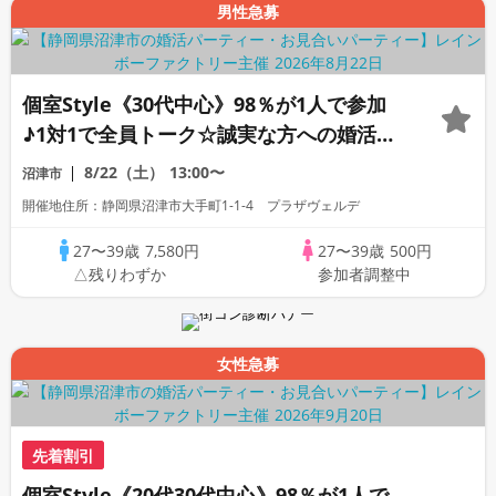
男性急募
個室Style《30代中心》98％が1人で参加
♪1対1で全員トーク☆誠実な方への婚活パ
ーティー
8/22（土）
13:00〜
沼津市
開催地住所：静岡県沼津市大手町1-1-4 プラザヴェルデ
27〜39歳
7,580円
27〜39歳
500円
△残りわずか
参加者調整中
女性急募
先着割引
個室Style《20代30代中心》98％が1人で