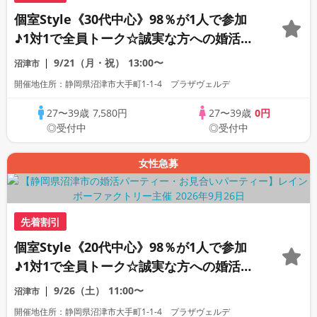
個室Style《30代中心》98％が1人で参加
♪1対1で全員トーク☆誠実な方への婚活パ
ーティー
9/21（月・祝）
13:00〜
沼津市
開催地住所：静岡県沼津市大手町1-1-4 プラザヴェルデ
27〜39歳
7,580円
27〜39歳
0円
◎受付中
◎受付中
女性急募
先着割引
個室Style《20代中心》98％が1人で参加
♪1対1で全員トーク☆誠実な方への婚活パ
ーティー
9/26（土）
11:00〜
沼津市
開催地住所：静岡県沼津市大手町1-1-4 プラザヴェルデ