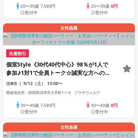
20〜39歳
7,580円
20〜39歳
0円
◎受付中
◎受付中
女性急募
先着割引
個室Style《30代40代中心》98％が1人で
参加♪1対1で全員トーク☆誠実な方への婚
活パーティー
9/12（土）
13:00〜
沼津市
開催地住所：静岡県沼津市大手町1-1-4 プラザヴェルデ
30〜49歳
7,580円
30〜49歳
0円
◎受付中
◎受付中
女性急募