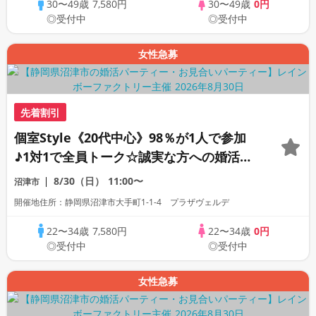
30〜49歳
7,580円
30〜49歳
0円
◎受付中
◎受付中
女性急募
先着割引
個室Style《20代中心》98％が1人で参加
♪1対1で全員トーク☆誠実な方への婚活パ
ーティー
8/30（日）
11:00〜
沼津市
開催地住所：静岡県沼津市大手町1-1-4 プラザヴェルデ
22〜34歳
7,580円
22〜34歳
0円
◎受付中
◎受付中
女性急募