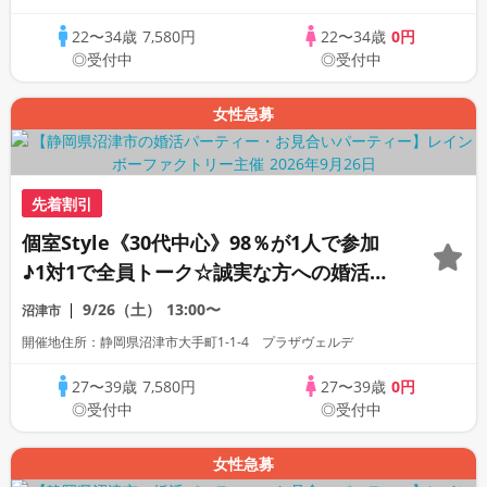
22〜34歳
7,580円
22〜34歳
0円
◎受付中
◎受付中
女性急募
先着割引
個室Style《30代中心》98％が1人で参加
♪1対1で全員トーク☆誠実な方への婚活パ
ーティー
9/26（土）
13:00〜
沼津市
開催地住所：静岡県沼津市大手町1-1-4 プラザヴェルデ
27〜39歳
7,580円
27〜39歳
0円
◎受付中
◎受付中
女性急募