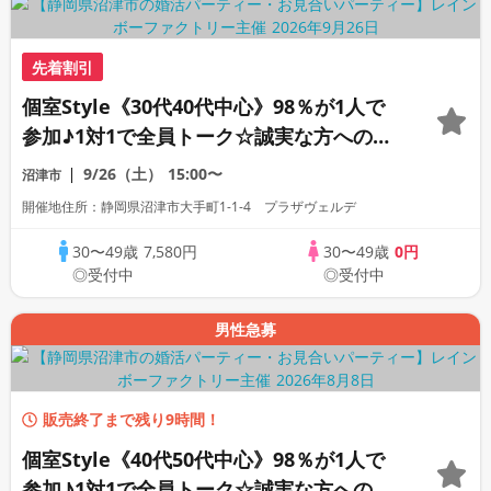
先着割引
個室Style《30代40代中心》98％が1人で
参加♪1対1で全員トーク☆誠実な方への婚
活パーティー
9/26（土）
15:00〜
沼津市
開催地住所：静岡県沼津市大手町1-1-4 プラザヴェルデ
30〜49歳
7,580円
30〜49歳
0円
◎受付中
◎受付中
男性急募
販売終了まで残り9時間！
個室Style《40代50代中心》98％が1人で
参加♪1対1で全員トーク☆誠実な方への婚