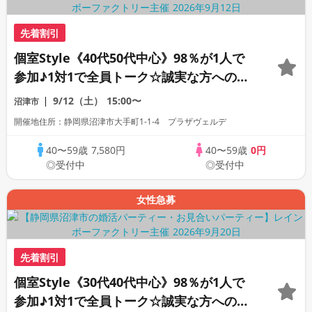
先着割引
個室Style《40代50代中心》98％が1人で
参加♪1対1で全員トーク☆誠実な方への婚
活パーティー
9/12（土）
15:00〜
沼津市
開催地住所：静岡県沼津市大手町1-1-4 プラザヴェルデ
40〜59歳
7,580円
40〜59歳
0円
◎受付中
◎受付中
女性急募
先着割引
個室Style《30代40代中心》98％が1人で
参加♪1対1で全員トーク☆誠実な方への婚