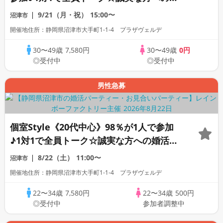
活パーティー
9/21（月・祝）
15:00〜
沼津市
開催地住所：静岡県沼津市大手町1-1-4 プラザヴェルデ
30〜49歳
7,580円
30〜49歳
0円
◎受付中
◎受付中
男性急募
個室Style《20代中心》98％が1人で参加
♪1対1で全員トーク☆誠実な方への婚活パ
ーティー
8/22（土）
11:00〜
沼津市
開催地住所：静岡県沼津市大手町1-1-4 プラザヴェルデ
22〜34歳
7,580円
22〜34歳
500円
◎受付中
参加者調整中