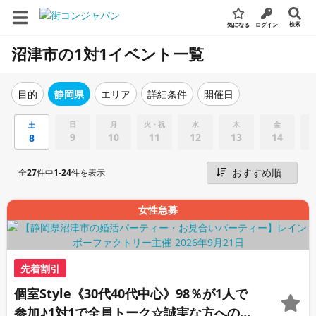
検索
気になる
ログイン
沼津市の1対1イベント一覧
エリア
詳細条件
開催日
目的
静岡県
日
月
火・祝
水
木
金
土
9
10
11
12
13
14
8
全
27
件中
1-24
件を表示
女性急募
先着割引
個室Style《30代40代中心》98％が1人で
参加♪1対1で全員トーク☆誠実な方への婚