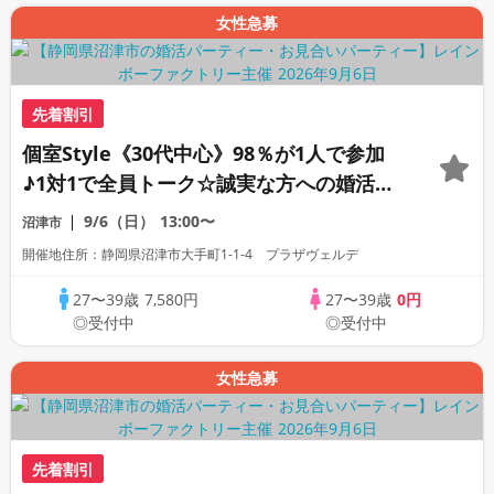
女性急募
先着割引
個室Style《30代中心》98％が1人で参加
♪1対1で全員トーク☆誠実な方への婚活パ
ーティー
9/6（日）
13:00〜
沼津市
開催地住所：静岡県沼津市大手町1-1-4 プラザヴェルデ
27〜39歳
7,580円
27〜39歳
0円
◎受付中
◎受付中
女性急募
先着割引