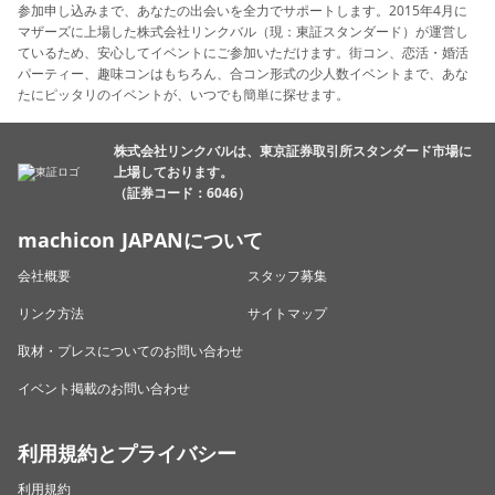
参加申し込みまで、あなたの出会いを全力でサポートします。2015年4月に
マザーズに上場した株式会社リンクバル（現：東証スタンダード）が運営し
ているため、安心してイベントにご参加いただけます。街コン、恋活・婚活
パーティー、趣味コンはもちろん、合コン形式の少人数イベントまで、あな
たにピッタリのイベントが、いつでも簡単に探せます。
株式会社リンクバルは、東京証券取引所スタンダード市場に
上場しております。
（証券コード：6046）
machicon JAPANについて
会社概要
スタッフ募集
リンク方法
サイトマップ
取材・プレスについてのお問い合わせ
イベント掲載のお問い合わせ
利用規約とプライバシー
利用規約