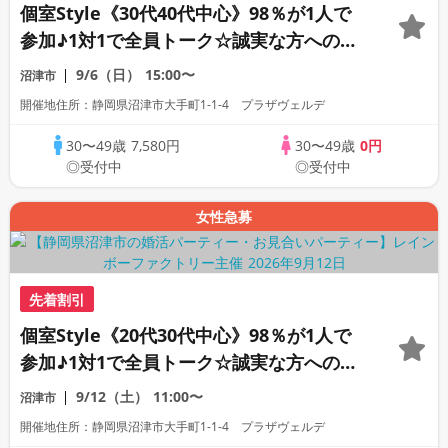
個室Style《30代40代中心》98％が1人で
参加♪1対1で全員トーク☆誠実な方への婚
活パーティー
9/6（日）
15:00〜
沼津市
開催地住所：静岡県沼津市大手町1-1-4 プラザヴェルデ
30〜49歳
7,580円
30〜49歳
0円
◎受付中
◎受付中
女性急募
先着割引
個室Style《20代30代中心》98％が1人で
参加♪1対1で全員トーク☆誠実な方への婚
活パーティー
9/12（土）
11:00〜
沼津市
開催地住所：静岡県沼津市大手町1-1-4 プラザヴェルデ