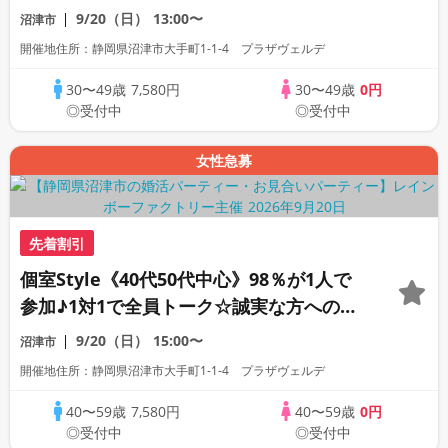
活パーティー
9/20（日）
13:00〜
沼津市
開催地住所：静岡県沼津市大手町1-1-4 プラザヴェルデ
30〜49歳
7,580円
30〜49歳
0円
◎受付中
◎受付中
女性急募
先着割引
個室Style《40代50代中心》98％が1人で
参加♪1対1で全員トーク☆誠実な方への婚
活パーティー
9/20（日）
15:00〜
沼津市
開催地住所：静岡県沼津市大手町1-1-4 プラザヴェルデ
40〜59歳
7,580円
40〜59歳
0円
◎受付中
◎受付中