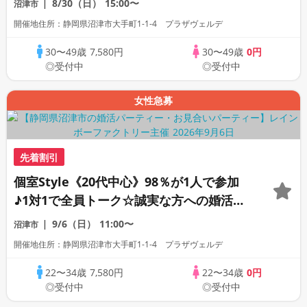
8/30（日）
15:00〜
沼津市
開催地住所：静岡県沼津市大手町1-1-4 プラザヴェルデ
30〜49歳
7,580円
30〜49歳
0円
◎受付中
◎受付中
女性急募
先着割引
個室Style《20代中心》98％が1人で参加
♪1対1で全員トーク☆誠実な方への婚活パ
ーティー
9/6（日）
11:00〜
沼津市
開催地住所：静岡県沼津市大手町1-1-4 プラザヴェルデ
22〜34歳
7,580円
22〜34歳
0円
◎受付中
◎受付中