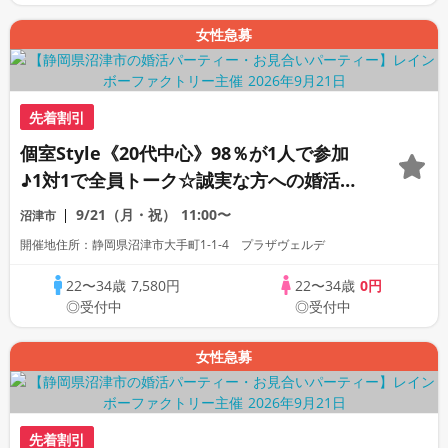
女性急募
先着割引
個室Style《20代中心》98％が1人で参加
♪1対1で全員トーク☆誠実な方への婚活パ
ーティー
9/21（月・祝）
11:00〜
沼津市
開催地住所：静岡県沼津市大手町1-1-4 プラザヴェルデ
22〜34歳
7,580円
22〜34歳
0円
◎受付中
◎受付中
女性急募
先着割引