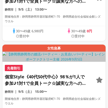
参加♪1対1で全員トーク☆誠実な方への婚
活パーティー
9/5（土）
13:00〜
静岡市
開催地住所：静岡県静岡市葵区駿府町1-70 静岡県総合社会福祉会館シズ
ウエル
30〜49歳
6,980円
30〜49歳
0円
◎受付中
◎受付中
女性急募
先着割引
個室Style《40代50代中心》98％が1人で
参加♪1対1で全員トーク☆誠実な方への婚
活パーティー
9/5（土）
15:00〜
静岡市
開催地住所：静岡県静岡市葵区駿府町1-70 静岡県総合社会福祉会館シズ
ウエル