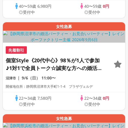
40〜59歳
6,980円
40〜59歳
0円
◎受付中
◎受付中
女性急募
先着割引
個室Style《20代中心》98％が1人で参加
♪1対1で全員トーク☆誠実な方への婚活パ
ーティー
9/6（日）
11:00〜
沼津市
開催地住所：静岡県沼津市大手町1-1-4 プラザヴェルデ
22〜34歳
7,580円
22〜34歳
0円
◎受付中
◎受付中
女性急募