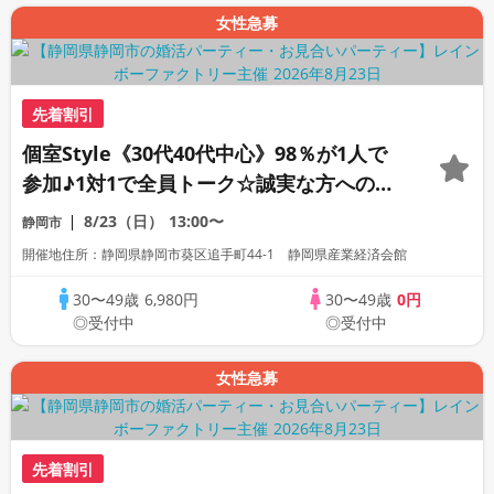
女性急募
先着割引
個室Style《30代40代中心》98％が1人で
参加♪1対1で全員トーク☆誠実な方への婚
活パーティー
8/23（日）
13:00〜
静岡市
開催地住所：静岡県静岡市葵区追手町44-1 静岡県産業経済会館
30〜49歳
6,980円
30〜49歳
0円
◎受付中
◎受付中
女性急募
先着割引