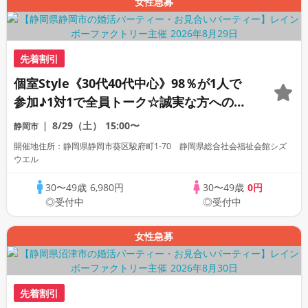
女性急募
先着割引
個室Style《30代40代中心》98％が1人で
参加♪1対1で全員トーク☆誠実な方への婚
活パーティー
8/29（土）
15:00〜
静岡市
開催地住所：静岡県静岡市葵区駿府町1-70 静岡県総合社会福祉会館シズ
ウエル
30〜49歳
6,980円
30〜49歳
0円
◎受付中
◎受付中
女性急募
先着割引