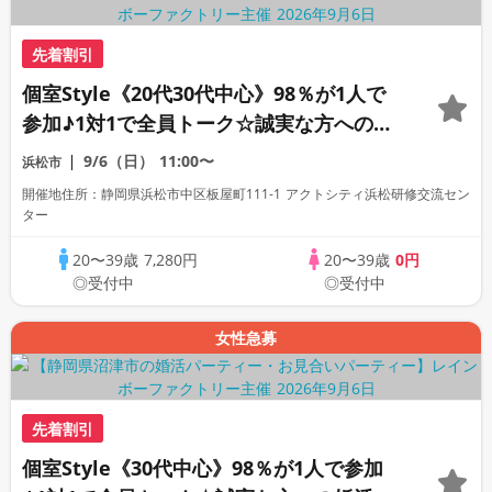
先着割引
個室Style《20代30代中心》98％が1人で
参加♪1対1で全員トーク☆誠実な方への婚
活パーティー
9/6（日）
11:00〜
浜松市
開催地住所：静岡県浜松市中区板屋町111-1 アクトシティ浜松研修交流セン
ター
20〜39歳
7,280円
20〜39歳
0円
◎受付中
◎受付中
女性急募
先着割引
個室Style《30代中心》98％が1人で参加