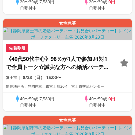
20〜39歳
7,580円
20〜39歳
0円
◎受付中
◎受付中
女性急募
先着割引
《40代50代中心》98％が1人で参加♪1対1
で全員トーク☆誠実な方への婚活パーティ
ー
8/23（日）
15:00〜
富士市
開催地住所：静岡県富士市富士町20-1 富士市交流センター
40〜59歳
7,580円
40〜59歳
0円
◎受付中
◎受付中
女性急募