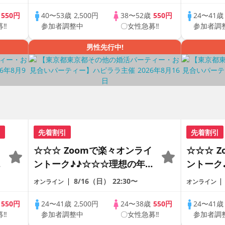
で乾杯しませんか♪♪ ☆全国
恋人見つ
の方が対象☆ 司会進行あり
アルなオ
歳
550円
40〜53歳
2,500円
38〜52歳
550円
24〜41
募‼
参加者調整中
〇女性急募‼
参加者調
♪
♪♪ THE 43s ONLINE
の方が対
PARTY!!
男性先行中!
引
先着割引
先着割引
☆☆☆ Zoomで楽々オンライ
☆☆☆ 
の
ントーク♪♪☆☆☆理想の年の
ントーク
差♪♪ そろそろ・・・素敵な
差♪♪ 
8/16（日）
22:30〜
オンライン
オンライン
恋人見つけたい♪ ♪☆カジュ
恋人見つ
アルなオンライン婚活☆全国
アルなオ
歳
550円
24〜41歳
2,500円
24〜38歳
550円
24〜41
募‼
参加者調整中
〇女性急募‼
参加者調
♪
の方が対象☆司会進行あり♪♪
の方が対