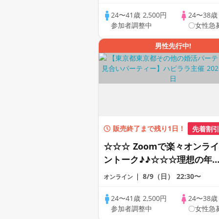
恋人見つけたい♪ ♪☆カジュ
アルなオンライン婚活☆全国
24〜41歳
2,500円
24〜38
参加者調整中
〇女性急
の方が対象☆司会進行あり♪
男性先行中!
販売終了まで残り1日！
先着割
☆☆☆ Zoomで楽々オンライ
ントーク♪♪☆☆☆理想の年
差♪♪ そろそろ・・・素敵な
8/9（日）
22:30〜
オンライン
恋人見つけたい♪ ♪☆カジュ
アルなオンライン婚活☆全国
24〜41歳
2,500円
24〜38
参加者調整中
〇女性急
の方が対象☆司会進行あり♪