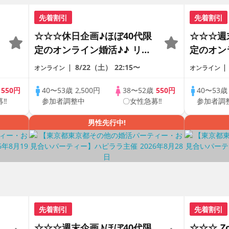
先着割引
先着割引
☆☆☆休日企画♪ほぼ40代限
☆☆☆週
定のオンライン婚活♪♪ リモ
定のオン
ートの出会い応援♪♪ おうち
ートの出
8/22（土）
22:15〜
オンライン
オンライン
で乾杯しませんか♪♪ ☆全国
で乾杯し
の方が対象☆ 司会進行あり
の方が対
歳
550円
40〜53歳
2,500円
38〜52歳
550円
40〜53
募‼
参加者調整中
〇女性急募‼
参加者調
♪♪ THE 43s ONLINE
♪♪ THE 
PARTY!!
PARTY!!
男性先行中!
先着割引
先着割引
☆☆☆週末企画♪ほぼ40代限
☆☆☆ 