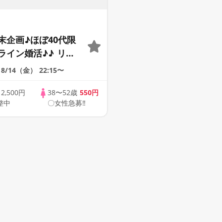
末企画♪ほぼ40代限
ライン婚活♪♪ リモ
会い応援♪♪ おうち
8/14（金）
22:15〜
ませんか♪♪ ☆全国
象☆ 司会進行あり
歳
2,500円
38〜52歳
550円
整中
〇女性急募‼
41s ONLINE