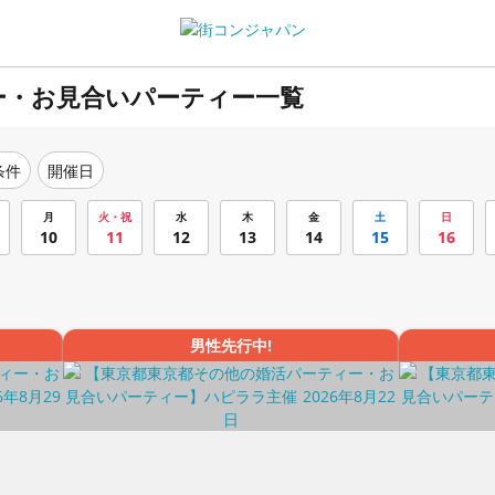
ー・お見合いパーティー一覧
条件
開催日
月
火・祝
水
木
金
土
日
10
11
12
13
14
15
16
男性先行中!