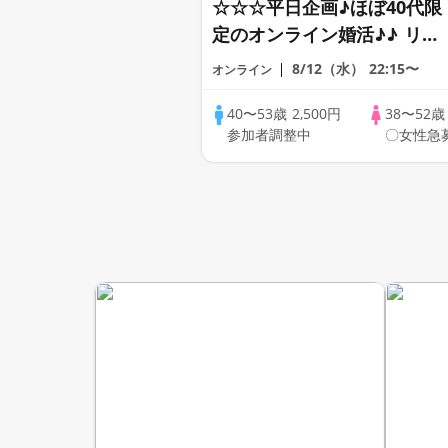
☆☆☆平日企画♪ほぼ40代限
定のオンライン婚活♪♪ リモ
ートの出会い応援♪♪ おうち
8/12（水）
22:15〜
オンライン
で乾杯しませんか♪♪ ☆全国
の方が対象☆ 司会進行あり
40〜53歳
2,500円
38〜52
参加者調整中
〇女性急
♪♪ THE 41s ONLINE
PARTY!!