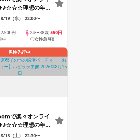
♪♪☆☆☆理想の年の
そろそろ・・・素敵な
8/19（水）
22:00〜
けたい♪ ♪☆カジュ
ンライン婚活☆全国
歳
2,500円
24〜38歳
550円
整中
〇女性急募‼
象☆司会進行あり♪♪
男性先行中!
Zoomで楽々オンライ
♪♪☆☆☆理想の年の
そろそろ・・・素敵な
8/15（土）
22:30〜