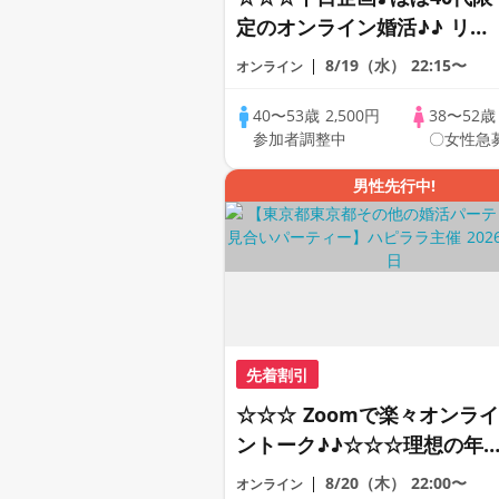
定のオンライン婚活♪♪ リモ
ートの出会い応援♪♪ おうち
8/19（水）
22:15〜
オンライン
で乾杯しませんか♪♪ ☆全国
の方が対象☆ 司会進行あり
40〜53歳
2,500円
38〜52
参加者調整中
〇女性急
♪♪ THE 42s ONLINE
PARTY!!
男性先行中!
先着割引
☆☆☆ Zoomで楽々オンライ
ントーク♪♪☆☆☆理想の年
差♪♪ そろそろ・・・素敵な
8/20（木）
22:00〜
オンライン