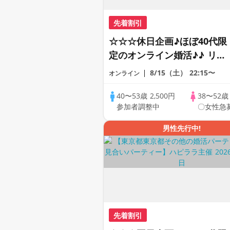
先着割引
☆☆☆休日企画♪ほぼ40代限
定のオンライン婚活♪♪ リモ
ートの出会い応援♪♪ おうち
8/15（土）
22:15〜
オンライン
で乾杯しませんか♪♪ ☆全国
の方が対象☆ 司会進行あり
40〜53歳
2,500円
38〜52
参加者調整中
〇女性急
♪♪ THE 42s ONLINE
PARTY!!
男性先行中!
先着割引