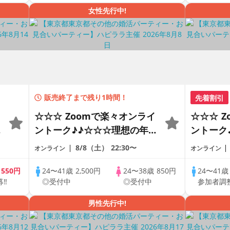
女性先行中!
販売終了まで残り1時間！
先着割引
☆☆☆ Zoomで楽々オンライ
☆☆☆ 
の
ントーク♪♪☆☆☆理想の年の
ントーク
差♪♪ そろそろ・・・素敵な
差♪♪ 
8/8（土）
22:30〜
オンライン
オンライン
恋人見つけたい♪ ♪☆カジュ
恋人見つ
アルなオンライン婚活☆全国
アルなオ
歳
550円
24〜41歳
2,500円
24〜38歳
850円
24〜41
募‼
◎受付中
◎受付中
参加者調
♪
の方が対象☆司会進行あり♪♪
の方が対
男性先行中!