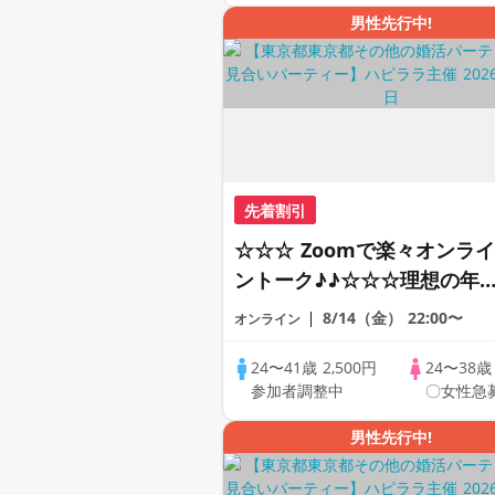
男性先行中!
先着割引
☆☆☆ Zoomで楽々オンライ
ントーク♪♪☆☆☆理想の年
差♪♪ そろそろ・・・素敵な
8/14（金）
22:00〜
オンライン
恋人見つけたい♪ ♪☆カジュ
アルなオンライン婚活☆全国
24〜41歳
2,500円
24〜38
参加者調整中
〇女性急
の方が対象☆司会進行あり♪
男性先行中!