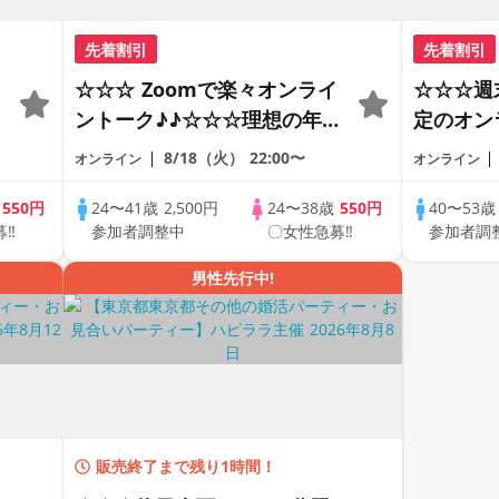
先着割引
先着割引
☆☆☆ Zoomで楽々オンライ
☆☆☆週
ントーク♪♪☆☆☆理想の年の
定のオン
差♪♪ そろそろ・・・素敵な
ートの出
8/18（火）
22:00〜
オンライン
オンライン
恋人見つけたい♪ ♪☆カジュ
で乾杯し
アルなオンライン婚活☆全国
の方が対
歳
550円
24〜41歳
2,500円
24〜38歳
550円
40〜53
募‼
参加者調整中
〇女性急募‼
参加者調
の方が対象☆司会進行あり♪♪
♪♪ THE 
PARTY!!
男性先行中!
販売終了まで残り1時間！