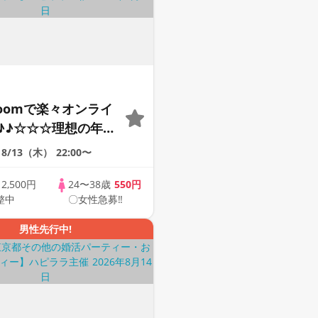
Zoomで楽々オンライ
♪♪☆☆☆理想の年の
そろそろ・・・素敵な
8/13（木）
22:00〜
けたい♪ ♪☆カジュ
ンライン婚活☆全国
歳
2,500円
24〜38歳
550円
整中
〇女性急募‼
象☆司会進行あり♪♪
男性先行中!