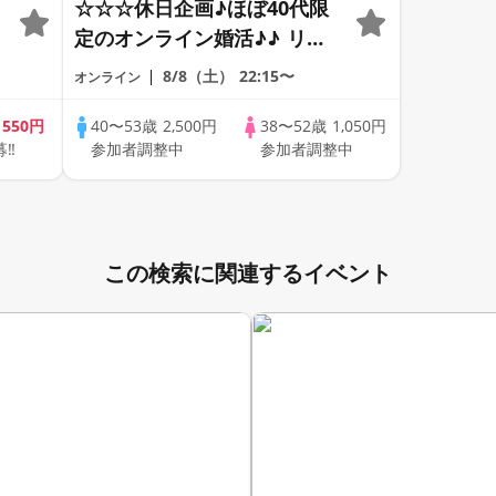
☆☆☆休日企画♪ほぼ40代限
定のオンライン婚活♪♪ リモ
ートの出会い応援♪♪ おうち
8/8（土）
22:15〜
オンライン
で乾杯しませんか♪♪ ☆全国
の方が対象☆ 司会進行あり
歳
550円
40〜53歳
2,500円
38〜52歳
1,050円
募‼
参加者調整中
参加者調整中
♪♪ THE 41s ONLINE
PARTY!!
この検索に関連するイベント