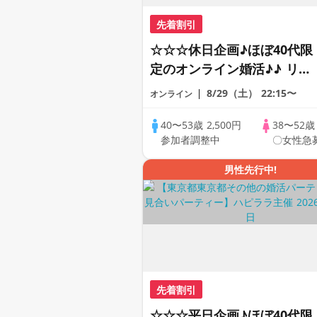
先着割引
☆☆☆休日企画♪ほぼ40代限
定のオンライン婚活♪♪ リモ
ートの出会い応援♪♪ おうち
8/29（土）
22:15〜
オンライン
で乾杯しませんか♪♪ ☆全国
の方が対象☆ 司会進行あり
40〜53歳
2,500円
38〜52
参加者調整中
〇女性急
♪♪ THE 44s ONLINE
PARTY!!
男性先行中!
先着割引
☆☆☆平日企画♪ほぼ40代限