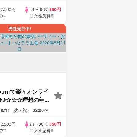
けたい♪ ♪☆カジュ
ンライン婚活☆全国
歳
2,500円
24〜38歳
550円
整中
〇女性急募‼
象☆司会進行あり♪♪
男性先行中!
Zoomで楽々オンライ
♪♪☆☆☆理想の年の
そろそろ・・・素敵な
8/11（火・祝）
22:00〜
けたい♪ ♪☆カジュ
ンライン婚活☆全国
歳
2,500円
24〜38歳
550円
整中
〇女性急募‼
象☆司会進行あり♪♪