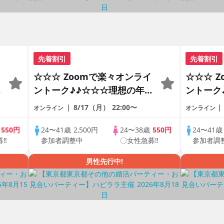
先着割引
先着割引
☆☆☆ Zoomで楽々オンライ
☆☆☆ 
の
ントーク♪♪☆☆☆理想の年の
ントーク
差♪♪ そろそろ・・・素敵な
差♪♪ 
8/17（月）
22:00〜
オンライン
オンライン
恋人見つけたい♪ ♪☆カジュ
恋人見つ
アルなオンライン婚活☆全国
アルなオ
歳
550円
24〜41歳
2,500円
24〜38歳
550円
24〜41
募‼
参加者調整中
〇女性急募‼
参加者調
♪
の方が対象☆司会進行あり♪♪
の方が対
男性先行中!