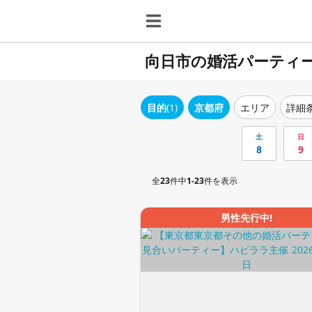
向日市の婚活パーティ
目的
(1)
京都府
エリア
詳細
土
日
8
9
全
23
件中
1-23
件を表示
男性先行中!