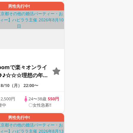
男性先行中!
Zoomで楽々オンライ
♪♪☆☆☆理想の年の
そろそろ・・・素敵な
8/10（月）
22:00〜
けたい♪ ♪☆カジュ
ンライン婚活☆全国
歳
2,500円
24〜38歳
550円
整中
〇女性急募‼
象☆司会進行あり♪♪
男性先行中!