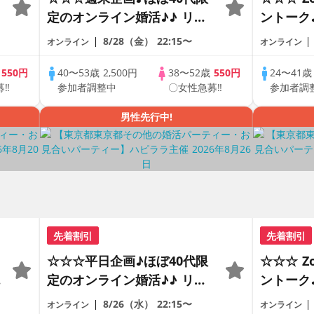
定のオンライン婚活♪♪ リモ
ントーク
ートの出会い応援♪♪ おうち
差♪♪ 
8/28（金）
22:15〜
オンライン
オンライン
で乾杯しませんか♪♪ ☆全国
恋人見つ
の方が対象☆ 司会進行あり
アルなオ
歳
550円
40〜53歳
2,500円
38〜52歳
550円
24〜41
募‼
参加者調整中
〇女性急募‼
参加者調
♪♪ THE 43s ONLINE
の方が対
PARTY!!
男性先行中!
先着割引
先着割引
☆☆☆平日企画♪ほぼ40代限
☆☆☆ 
の
定のオンライン婚活♪♪ リモ
ントーク
ートの出会い応援♪♪ おうち
差♪♪ 
8/26（水）
22:15〜
オンライン
オンライン