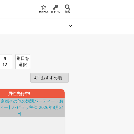
検索
気になる
ログイン
別日を
月
17
選択
男性先行中!