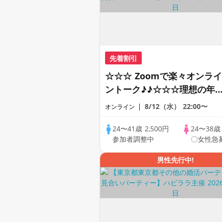
先着割引
☆☆☆ Zoomで楽々オンライ
ントーク♪♪☆☆☆理想の年
差♪♪ そろそろ・・・素敵な
8/12（水）
22:00〜
オンライン
恋人見つけたい♪ ♪☆カジュ
アルなオンライン婚活☆全国
24〜41歳
2,500円
24〜38
参加者調整中
〇女性急
の方が対象☆司会進行あり♪
男性先行中!