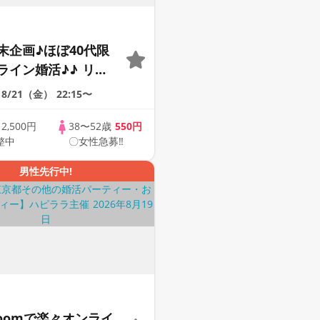
末企画♪ほぼ40代限
ライン婚活♪♪ リモ
会い応援♪♪ おうち
8/21（金）
22:15〜
ませんか♪♪ ☆全国
象☆ 司会進行あり
歳
2,500円
38〜52歳
550円
整中
〇女性急募‼
42s ONLINE
男性先行中!
Zoomで楽々オンライ